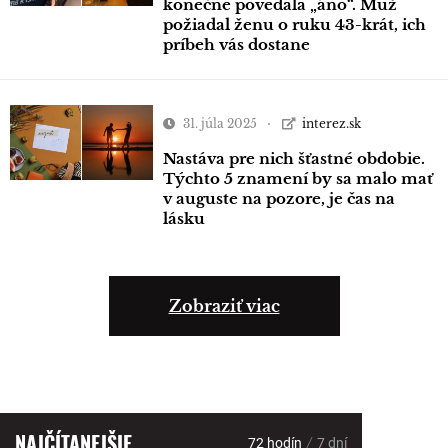
konečne povedala „áno“. Muž
požiadal ženu o ruku 43-krát, ich
príbeh vás dostane
31. júla 2025
interez.sk
Nastáva pre nich šťastné obdobie.
Týchto 5 znamení by sa malo mať
v auguste na pozore, je čas na
lásku
Zobraziť viac
NAJČÍTANEJŠIE
/
72 hodín
7 dní