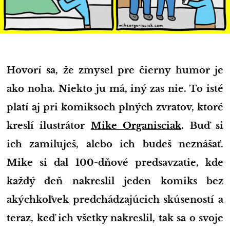
Hovorí sa, že zmysel pre čierny humor je
ako noha. Niekto ju má, iný zas nie. To isté
platí aj pri komiksoch plných zvratov, ktoré
kreslí ilustrátor
Mike Organisciak
. Buď si
ich zamiluješ, alebo ich budeš neznášať.
Mike si dal 100-dňové predsavzatie, kde
každý deň nakreslil jeden komiks bez
akýchkoľvek predchádzajúcich skúseností a
teraz, keď ich všetky nakreslil, tak sa o svoje