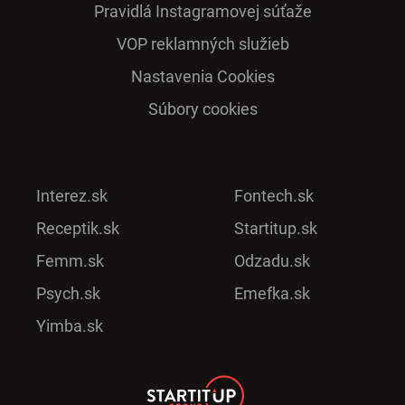
Pra­vidlá Ins­ta­gra­mo­vej sú­ťaže
VOP reklamných služieb
Nastavenia Cookies
Súbory cookies
Interez.sk
Fontech.sk
Receptik.sk
Startitup.sk
Femm.sk
Odzadu.sk
Psych.sk
Emefka.sk
Yimba.sk