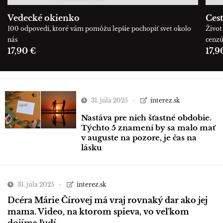
Vedecké okienko
Cest
100 odpovedí, ktoré vám pomôžu lepšie pochopiť svet okolo
Život 
nás
cenz
17,90 €
17,9
31. júla 2025
interez.sk
Nastáva pre nich šťastné obdobie.
Týchto 5 znamení by sa malo mať
v auguste na pozore, je čas na
lásku
31. júla 2025
interez.sk
Dcéra Márie Čírovej má vraj rovnaký dar ako jej
mama. Video, na ktorom spieva, vo veľkom
dojíma ľudí