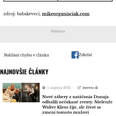
zdroj: babskeveci,
mikeorganisciak.com
Reklama
Zdieľať
Nahlásiť chybu v článku
NAJNOVŠIE ČLÁNKY
1. augusta 2025
interez.sk
Nové zábery z natáčania Dunaja
odhalili nečakané zvraty. Nielenže
Walter Klaus žije, ale život sa
zmení tomuto mužovi