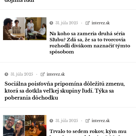
31. júla 2025
interez.sk
Na koho sa zameria druhá séria
Sľubu? Zdá sa, že sa to tvorcovia
rozhodli divákom naznačiť týmto
spôsobom
31. júla 2025
interez.sk
Sociálna poisťovňa pripomína dôležitú zmenu,
ktorá sa dotkla veľkej skupiny ľudí. Týka sa
poberania dôchodku
31. júla 2025
interez.sk
Trvalo to sedem rokov, kým mu