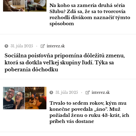
Na koho sa zameria druhá séria
Sľubu? Zdá sa, že sa to tvorcovia
rozhodli divákom naznačiť týmto
spôsobom
31. júla 2025
interez.sk
Sociálna poisťovňa pripomína dôležitú zmenu,
ktorá sa dotkla veľkej skupiny ľudí. Týka sa
poberania dôchodku
31. júla 2025
interez.sk
Trvalo to sedem rokov, kým mu
konečne povedala „áno“. Muž
požiadal ženu o ruku 43-krát, ich
príbeh vás dostane