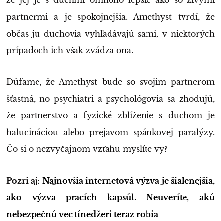
že jej je s duchmi omnoho lepšie ako so živými
partnermi a je spokojnejšia. Amethyst tvrdí, že
občas ju duchovia vyhľadávajú sami, v niektorých
prípadoch ich však zvádza ona.
Dúfame, že Amethyst bude so svojim partnerom
šťastná, no psychiatri a psychológovia sa zhodujú,
že partnerstvo a fyzické zblíženie s duchom je
halucináciou alebo prejavom spánkovej paralýzy.
Čo si o nezvyčajnom vzťahu myslíte vy?
Pozri aj:
Najnovšia internetová výzva je šialenejšia,
ako výzva pracích kapsúl. Neuveríte, akú
nebezpečnú vec tínedžeri teraz robia