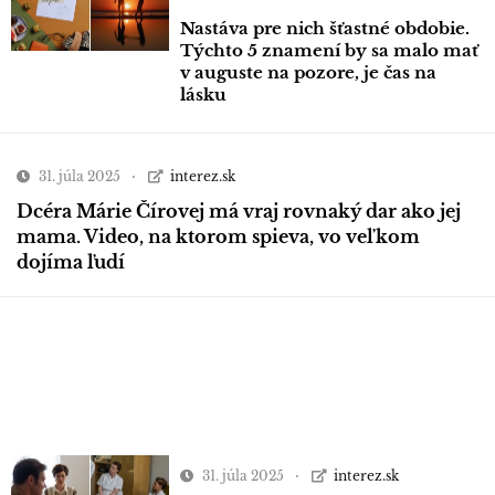
Nastáva pre nich šťastné obdobie.
Týchto 5 znamení by sa malo mať
v auguste na pozore, je čas na
lásku
31. júla 2025
interez.sk
Dcéra Márie Čírovej má vraj rovnaký dar ako jej
mama. Video, na ktorom spieva, vo veľkom
dojíma ľudí
31. júla 2025
interez.sk