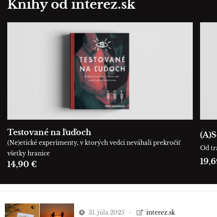
Knihy od interez.sk
Testované na ľuďoch
(A)S
(Ne)etické experimenty, v ktorých vedci neváhali prekročiť
Od tr
všetky hranice
19,6
14,90 €
31. júla 2025
interez.sk