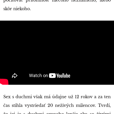
pociťovať prítomnosť niečoho neznámeho, alebo
skôr niekoho.
Sex s duchmi však má údajne už 12 rokov a za ten
čas stihla vystriedať 20 neživých milencov. Tvrdí,