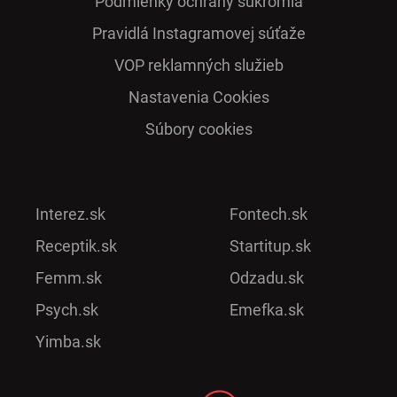
Podmienky ochrany súkromia
Pra­vidlá Ins­ta­gra­mo­vej sú­ťaže
VOP reklamných služieb
Nastavenia Cookies
Súbory cookies
Interez.sk
Fontech.sk
Receptik.sk
Startitup.sk
Femm.sk
Odzadu.sk
Psych.sk
Emefka.sk
Yimba.sk