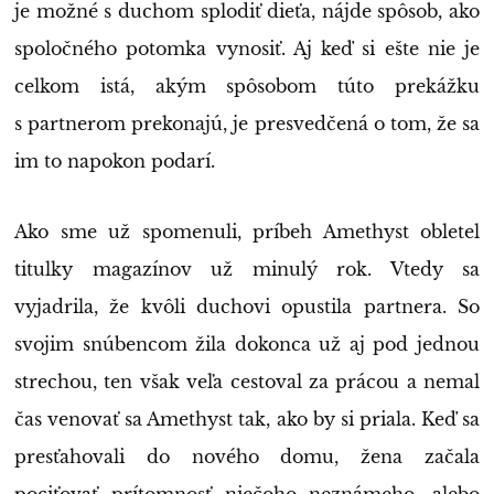
je možné s duchom splodiť dieťa, nájde spôsob, ako
spoločného potomka vynosiť. Aj keď si ešte nie je
celkom istá, akým spôsobom túto prekážku
s partnerom prekonajú, je presvedčená o tom, že sa
im to napokon podarí.
Ako sme už spomenuli, príbeh Amethyst obletel
titulky magazínov už minulý rok. Vtedy sa
vyjadrila, že kvôli duchovi opustila partnera. So
svojim snúbencom žila dokonca už aj pod jednou
strechou, ten však veľa cestoval za prácou a nemal
čas venovať sa Amethyst tak, ako by si priala. Keď sa
presťahovali do nového domu, žena začala