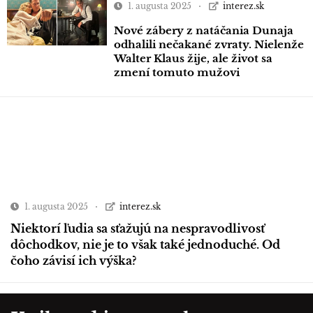
1. augusta 2025
interez.sk
Nové zábery z natáčania Dunaja
odhalili nečakané zvraty. Nielenže
Walter Klaus žije, ale život sa
zmení tomuto mužovi
1. augusta 2025
interez.sk
Niektorí ľudia sa sťažujú na nespravodlivosť
dôchodkov, nie je to však také jednoduché. Od
čoho závisí ich výška?