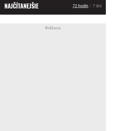
NAJČÍTANEJŠIE
/
72 hodín
7 dní
Reklama