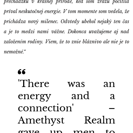
prechádzku v krásnej prírode, keď som zrazu pocítila
príval neskutočnej energie. V tom momente som vedela, že
prichádza nový milenec. Odvtedy ubehol nejaký ten čas
a je to medzi nami vážne. Dokonca uvažujeme aj nad
založením rodiny. Viem, že to znie bláznivo ale nie je to
nemožné.“
'There was an
energy and a
connection' –
Amethyst Realm
gave up men to