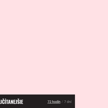
JČÍTANEJŠIE
/
72 hodín
7 dní