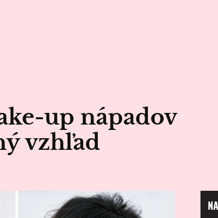
make-up nápadov
ný vzhľad
NA