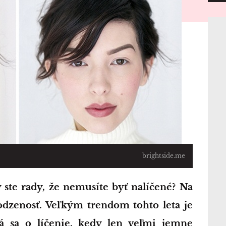
brightside.me
rodzenosť. Veľkým trendom tohto leta je
ná sa o líčenie, kedy len veľmi jemne