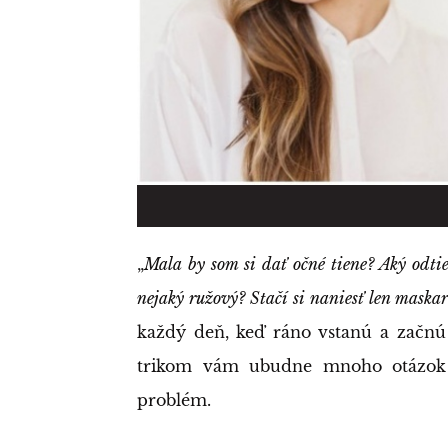
„
Mala by som si dať očné tiene? Aký odti
nejaký ružový? Stačí si naniesť len maska
každý deň, keď ráno vstanú a začnú 
trikom vám ubudne mnoho otázok 
problém.