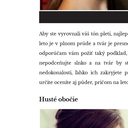
Aby ste vyrovnali váš tón pleti, najl
leto je v plnom prúde a tvár je presne
odporúčam vám požiť taký podklad, 
nepodceňujte slnko a na tvár by s
nedokonalosti, ľahko ich zakryjete 
určite oceníte aj púder, pričom na let
Husté obočie