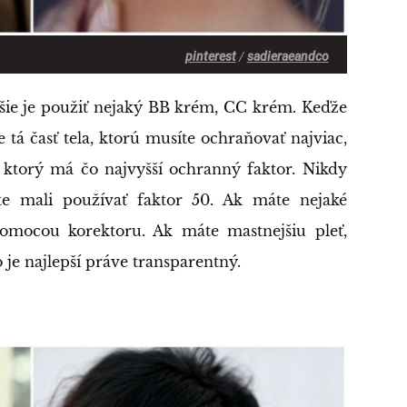
pinterest
/
sadieraeandco
epšie je použiť nejaký BB krém, CC krém. Keďže
 tá časť tela, ktorú musíte ochraňovať najviac,
ktorý má čo najvyšší ochranný faktor. Nikdy
te mali používať faktor 50. Ak máte nejaké
pomocou korektoru. Ak máte mastnejšiu pleť,
o je najlepší práve transparentný.