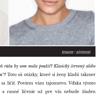
krauzer
/
pinterest
eň rúžu by som mala použiť? Klasický červený alebo
ru“?
Toto sú otázky, ktoré si ženy kladú takmer
sa líčiť. Poviem vám tajomstvo. Vďaka týmto
a ranné líčenie už pre vás nebude žiaden