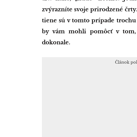
zvýrazníte svoje prirodzené črt
tiene sú v tomto prípade trochu
by vám mohli pomôcť v tom, a
dokonale.
Článok po