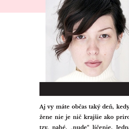
Aj vy máte občas taký deň, kedy ste rady, že nemusíte byť nalíčené? Na
žene nie je nič krajšie ako pri
tzv. nahé, „nude“ líčenie. Jed