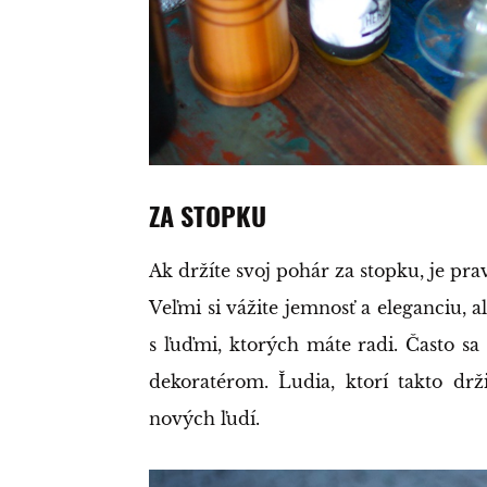
ZA STOPKU
Ak držíte svoj pohár za stopku, je p
Veľmi si vážite jemnosť a eleganciu, al
s ľuďmi, ktorých máte radi. Často sa 
dekoratérom. Ľudia, ktorí takto drž
nových ľudí.