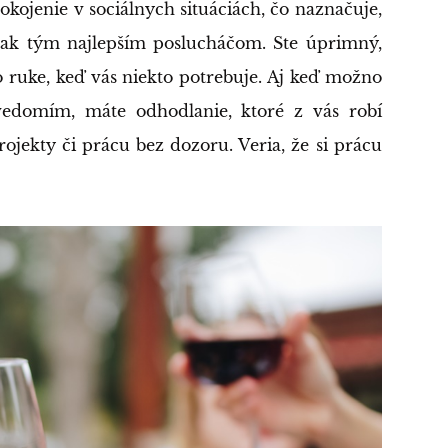
okojenie v sociálnych situáciách, čo naznačuje,
 však tým najlepším poslucháčom. Ste úprimný,
o ruke, keď vás niekto potrebuje. Aj keď možno
edomím, máte odhodlanie, ktoré z vás robí
jekty či prácu bez dozoru. Veria, že si prácu