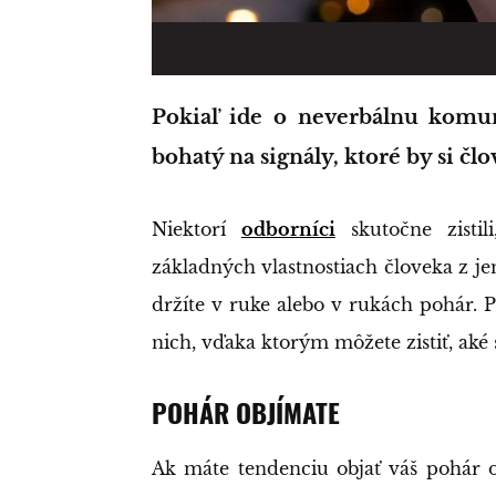
Pokiaľ ide o neverbálnu komunikáciu, spôsob, akým držíte pohár, je
bohatý na signály, ktoré by si č
Niektorí
odborníci
skutočne zistil
základných vlastnostiach človeka z j
držíte v ruke alebo v rukách pohár. 
nich, vďaka ktorým môžete zistiť, aké 
POHÁR OBJÍMATE
Ak máte tendenciu objať váš pohár 