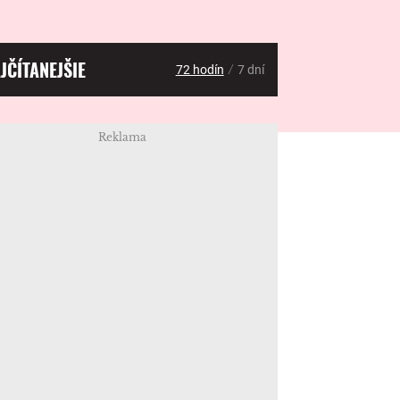
JČÍTANEJŠIE
/
72 hodín
7 dní
Reklama