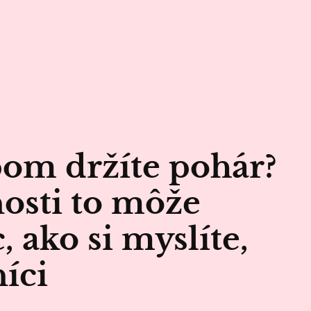
om držíte pohár?
nosti to môže
, ako si myslíte,
íci