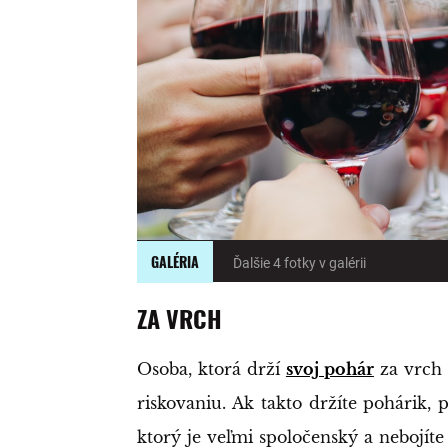
GALÉRIA
Ďalšie 4 fotky v galérii
ZA VRCH
Osoba, ktorá drží
svoj pohár
za vrch 
riskovaniu. Ak takto držíte pohárik
ktorý je veľmi spoločenský a nebojíte s