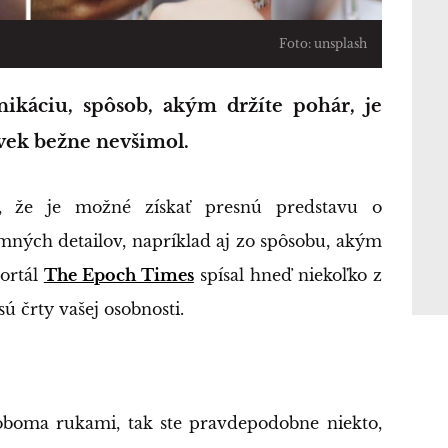
Foto: unsplash
lovek bežne nevšimol.
i, že je možné získať presnú predstavu o
emných detailov, napríklad aj zo spôsobu, akým
Portál
The Epoch Times
spísal hneď niekoľko z
sú črty vašej osobnosti.
oboma rukami, tak ste pravdepodobne niekto,