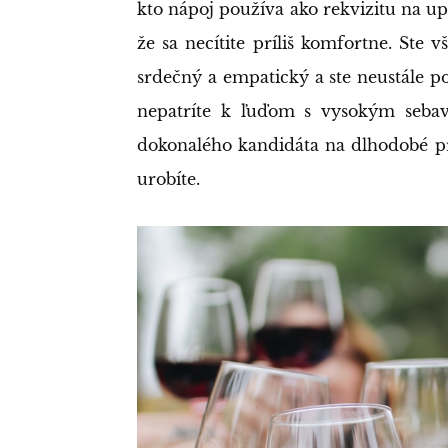
kto nápoj používa ako rekvizitu na up
že sa necítite príliš komfortne. Ste
srdečný a empatický a ste neustále p
nepatríte k ľuďom s vysokým sebav
dokonalého kandidáta na dlhodobé pro
urobíte.