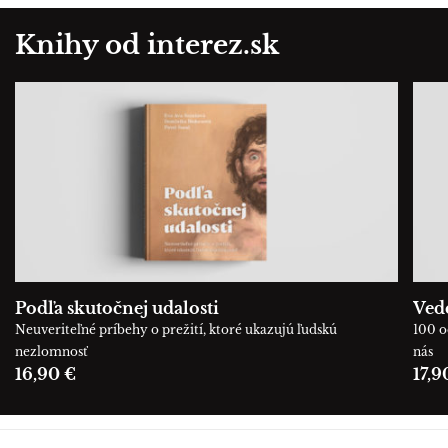
Knihy od interez.sk
Podľa skutočnej udalosti
Ved
Neuveriteľné príbehy o prežití, ktoré ukazujú ľudskú
100 o
nezlomnosť
nás
16,90 €
17,9