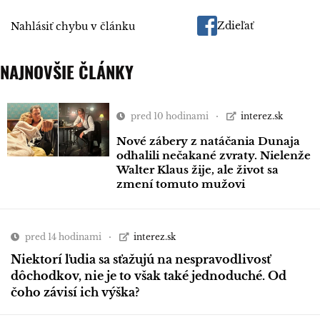
Zdieľať
Nahlásiť chybu v článku
NAJNOVŠIE ČLÁNKY
pred 10 hodinami
interez.sk
Nové zábery z natáčania Dunaja
odhalili nečakané zvraty. Nielenže
Walter Klaus žije, ale život sa
zmení tomuto mužovi
pred 14 hodinami
interez.sk
Niektorí ľudia sa sťažujú na nespravodlivosť
dôchodkov, nie je to však také jednoduché. Od
čoho závisí ich výška?