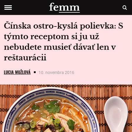
Čínska ostro-kyslá polievka: S
týmto receptom si ju už
nebudete musieť dávať len v
reštaurácii
LUCIA MUŽLOVÁ
10. novembra 2016