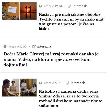
včera o 12:53
interez.sk
Nastáva pre nich šťastné obdobie.
Týchto 5 znamení by sa malo mať
v auguste na pozore, je čas na
lásku
včera o 12:53
interez.sk
Dcéra Márie Čírovej má vraj rovnaký dar ako jej
mama. Video, na ktorom spieva, vo veľkom
dojíma ľudí
včera o 8:17
interez.sk
Na koho sa zameria druhá séria
Sľubu? Zdá sa, že sa to tvorcovia
rozhodli divákom naznačiť týmto
spôsobom