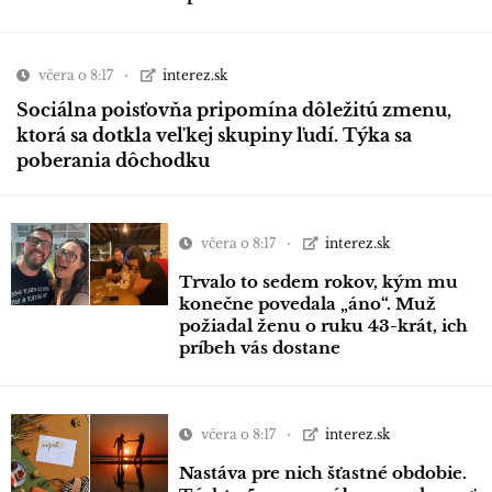
včera o 8:17
interez.sk
Sociálna poisťovňa pripomína dôležitú zmenu,
ktorá sa dotkla veľkej skupiny ľudí. Týka sa
poberania dôchodku
včera o 8:17
interez.sk
Trvalo to sedem rokov, kým mu
konečne povedala „áno“. Muž
požiadal ženu o ruku 43-krát, ich
príbeh vás dostane
včera o 8:17
interez.sk
Nastáva pre nich šťastné obdobie.