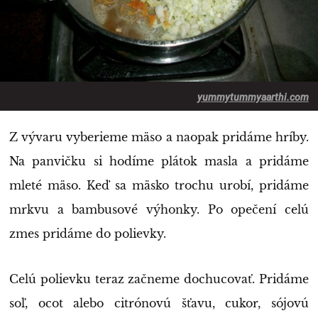
yummytummyaarthi.com
Z vývaru vyberieme mäso a naopak pridáme hríby.
Na panvičku si hodíme plátok masla a pridáme
mleté mäso. Keď sa mäsko trochu urobí, pridáme
mrkvu a bambusové výhonky. Po opečení celú
zmes pridáme do polievky.
Celú polievku teraz začneme dochucovať. Pridáme
soľ, ocot alebo citrónovú šťavu, cukor, sójovú