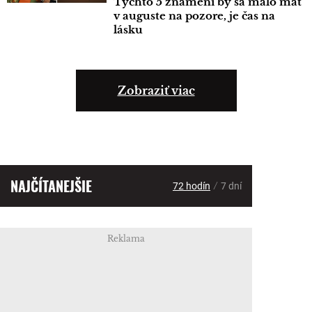
Týchto 5 znamení by sa malo mať
v auguste na pozore, je čas na
lásku
Zobraziť viac
NAJČÍTANEJŠIE
/
72 hodín
7 dní
Reklama