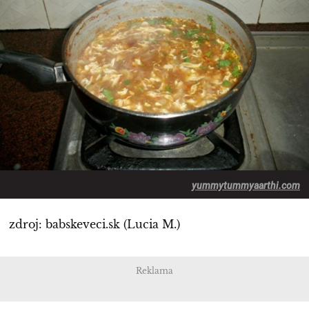
yummytummyaarthi.com
zdroj: babskeveci.sk (Lucia M.)
Reklama