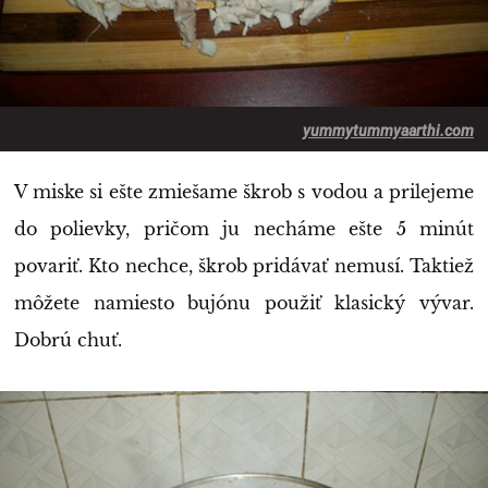
yummytummyaarthi.com
V miske si ešte zmiešame škrob s vodou a prilejeme
do polievky, pričom ju necháme ešte 5 minút
povariť. Kto nechce, škrob pridávať nemusí. Taktiež
môžete namiesto bujónu použiť klasický vývar.
Dobrú chuť.