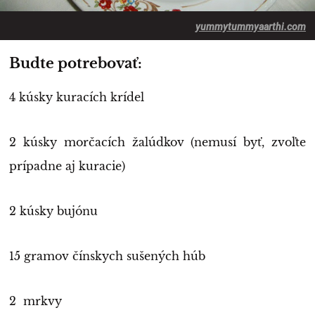
yummytummyaarthi.com
Budte potrebovať:
4 kúsky kuracích krídel
2 kúsky morčacích žalúdkov (nemusí byť, zvoľte
prípadne aj kuracie)
2 kúsky bujónu
15 gramov čínskych sušených húb
2 mrkvy