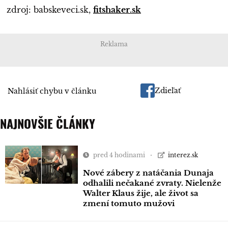
zdroj: babskeveci.sk,
fitshaker.sk
Reklama
Zdieľať
Nahlásiť chybu v článku
NAJNOVŠIE ČLÁNKY
pred 4 hodinami
interez.sk
Nové zábery z natáčania Dunaja
odhalili nečakané zvraty. Nielenže
Walter Klaus žije, ale život sa
zmení tomuto mužovi