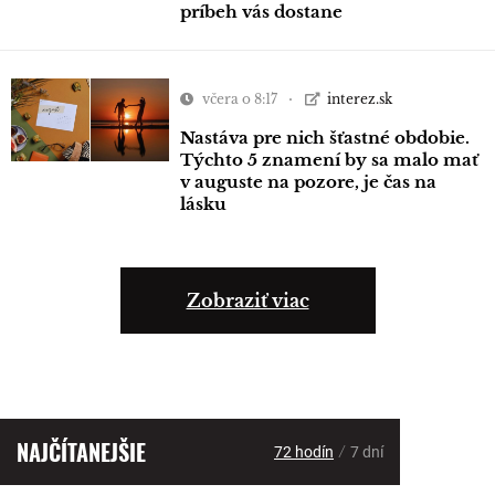
príbeh vás dostane
včera o 8:17
interez.sk
Nastáva pre nich šťastné obdobie.
Týchto 5 znamení by sa malo mať
v auguste na pozore, je čas na
lásku
Zobraziť viac
NAJČÍTANEJŠIE
/
72 hodín
7 dní