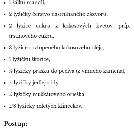
1 šálku mandlí,
2 lyžičky čerstvo nastrúhaného zázvoru,
2 lyžice cukru z kokosových kvetov, príp.
trstinového cukru,
3 lyžice roztopeného kokosového oleja,
1 lyžičku škorice,
½ lyžičky prášku do pečiva (z vínneho kameňa),
¼ lyžičky jedlej sódy,
¼ lyžičky muškátového orieška,
1/8 lyžičky mletých klinčekov.
Postup: