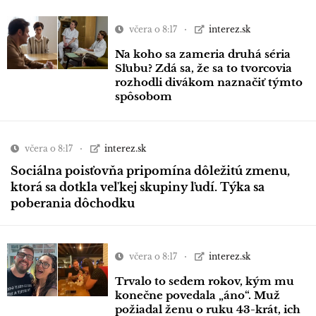
včera o 8:17
interez.sk
Na koho sa zameria druhá séria
Sľubu? Zdá sa, že sa to tvorcovia
rozhodli divákom naznačiť týmto
spôsobom
včera o 8:17
interez.sk
Sociálna poisťovňa pripomína dôležitú zmenu,
ktorá sa dotkla veľkej skupiny ľudí. Týka sa
poberania dôchodku
včera o 8:17
interez.sk
Trvalo to sedem rokov, kým mu
konečne povedala „áno“. Muž
požiadal ženu o ruku 43-krát, ich