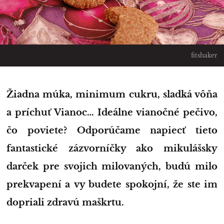
fitshaker
Žiadna múka, minimum cukru, sladká vôňa
a príchuť Vianoc… Ideálne vianočné pečivo,
čo poviete? Odporúčame napiecť tieto
fantastické zázvorníčky ako mikulášsky
darček pre svojich milovaných, budú milo
prekvapení a vy budete spokojní, že ste im
dopriali zdravú maškrtu.