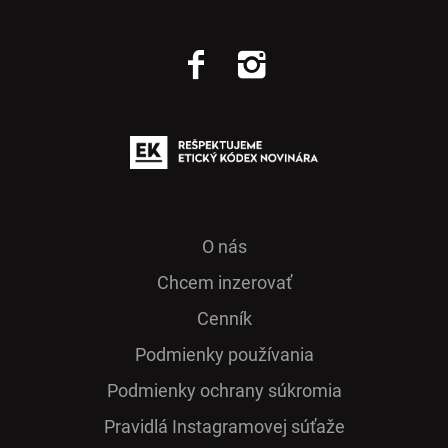
O nás
Chcem inzerovať
Cenník
Podmienky používania
Podmienky ochrany súkromia
Pra­vidlá Ins­ta­gra­mo­vej sú­ťaže