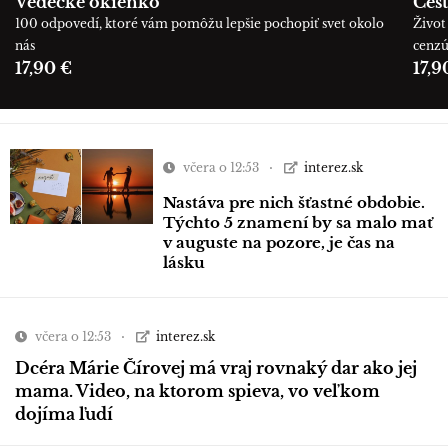
Vedecké okienko
Cest
100 odpovedí, ktoré vám pomôžu lepšie pochopiť svet okolo
Život 
nás
cenz
17,90 €
17,9
včera o 12:53
interez.sk
Nastáva pre nich šťastné obdobie.
Týchto 5 znamení by sa malo mať
v auguste na pozore, je čas na
lásku
včera o 12:53
interez.sk
Dcéra Márie Čírovej má vraj rovnaký dar ako jej
mama. Video, na ktorom spieva, vo veľkom
dojíma ľudí