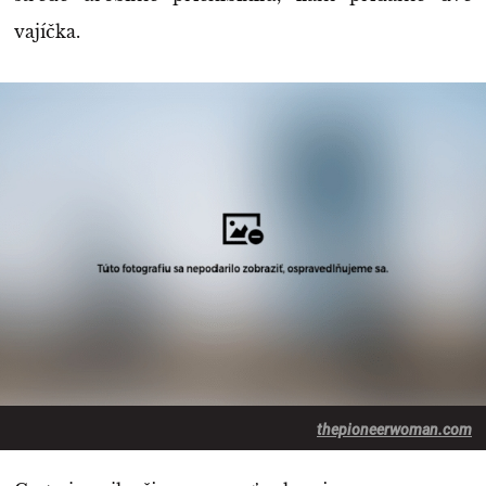
vajíčka.
thepioneerwoman.com