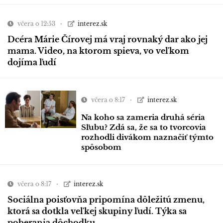
včera o 12:53
interez.sk
Dcéra Márie Čírovej má vraj rovnaký dar ako jej
mama. Video, na ktorom spieva, vo veľkom
dojíma ľudí
včera o 8:17
interez.sk
Na koho sa zameria druhá séria
Sľubu? Zdá sa, že sa to tvorcovia
rozhodli divákom naznačiť týmto
spôsobom
včera o 8:17
interez.sk
Sociálna poisťovňa pripomína dôležitú zmenu,
ktorá sa dotkla veľkej skupiny ľudí. Týka sa
poberania dôchodku