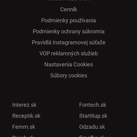
Cenník
Podmienky používania
Podmienky ochrany súkromia
Pra­vidlá Ins­ta­gra­mo­vej sú­ťaže
VOP reklamných služieb
Nastavenia Cookies
Súbory cookies
Interez.sk
Fontech.sk
Receptik.sk
Startitup.sk
Femm.sk
Odzadu.sk