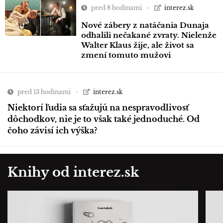
pred 8 hodinami
interez.sk
Nové zábery z natáčania Dunaja
odhalili nečakané zvraty. Nielenže
Walter Klaus žije, ale život sa
zmení tomuto mužovi
pred 13 hodinami
interez.sk
Niektorí ľudia sa sťažujú na nespravodlivosť
dôchodkov, nie je to však také jednoduché. Od
čoho závisí ich výška?
Knihy od interez.sk