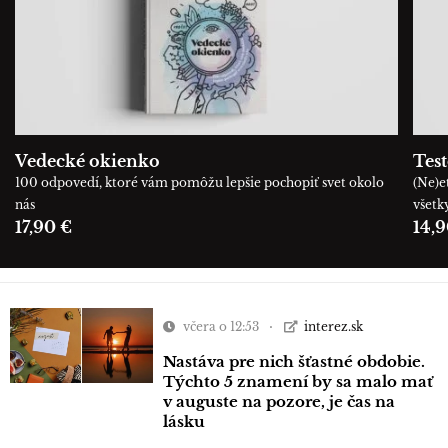
Vedecké okienko
Tes
100 odpovedí, ktoré vám pomôžu lepšie pochopiť svet okolo
(Ne)e
nás
všetk
17,90 €
14,9
včera o 12:53
interez.sk
Nastáva pre nich šťastné obdobie.
Týchto 5 znamení by sa malo mať
v auguste na pozore, je čas na
lásku