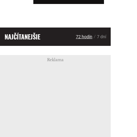
NAJČÍTANEJŠIE
/
72 hodín
7 dní
Reklama