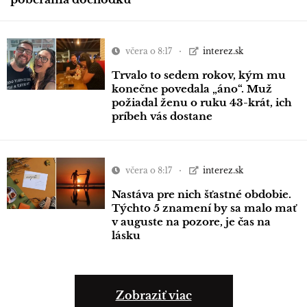
včera o 8:17
interez.sk
Trvalo to sedem rokov, kým mu
konečne povedala „áno“. Muž
požiadal ženu o ruku 43-krát, ich
príbeh vás dostane
včera o 8:17
interez.sk
Nastáva pre nich šťastné obdobie.
Týchto 5 znamení by sa malo mať
v auguste na pozore, je čas na
lásku
Zobraziť viac