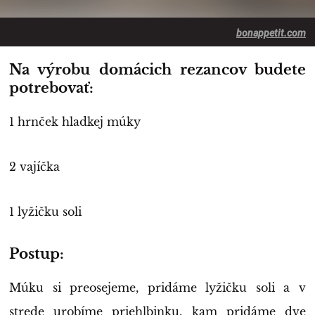
bonappetit.com
Na výrobu domácich rezancov budete
potrebovať:
1 hrnček hladkej múky
2 vajíčka
1 lyžičku soli
Postup:
Múku si preosejeme, pridáme lyžičku soli a v
strede urobíme priehlbinku, kam pridáme dve