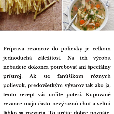
Príprava rezancov do polievky je celkom
jednoduchá záležitosť. Na ich výrobu
nebudete dokonca potrebovať ani špeciálny
prístroj. Ak ste fanúšikom rôznych
polievok, predovšetkým vývarov tak ako ja,
tento recept vás určite poteší. Kupované
rezance majú často nevýraznú chuť a veľmi
ľahko sa rozvaria. To určite dobre poznáte.