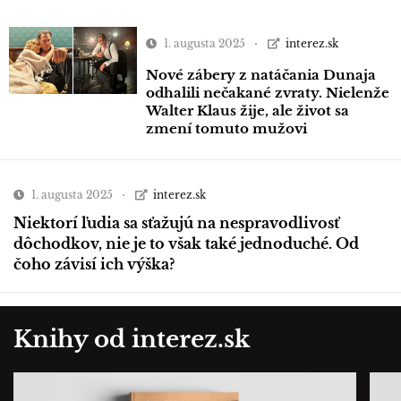
1. augusta 2025
interez.sk
Nové zábery z natáčania Dunaja
odhalili nečakané zvraty. Nielenže
Walter Klaus žije, ale život sa
zmení tomuto mužovi
1. augusta 2025
interez.sk
Niektorí ľudia sa sťažujú na nespravodlivosť
dôchodkov, nie je to však také jednoduché. Od
čoho závisí ich výška?
Knihy od interez.sk