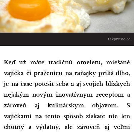
takprosto.cc
Keď už máte tradičnú omeletu, miešané
vajíčka či praženicu na raňajky príliš dlho,
je na čase potešiť seba a aj svojich blízkych
nejakým novým inovatívnym receptom a
zároveň aj kulinárskym objavom. S
vajíčkami na tento spôsob získate nie len
chutný a výdatný, ale zároveň aj veľmi