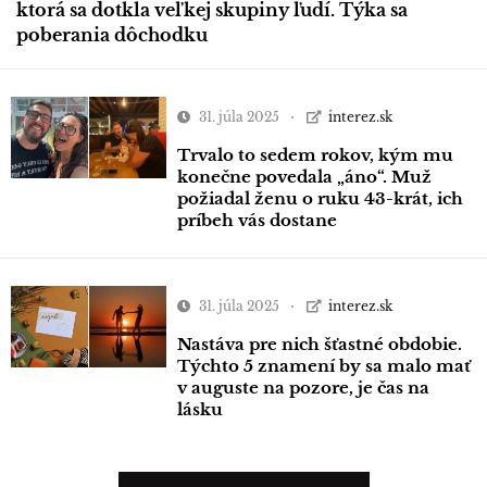
ktorá sa dotkla veľkej skupiny ľudí. Týka sa
poberania dôchodku
31. júla 2025
interez.sk
Trvalo to sedem rokov, kým mu
konečne povedala „áno“. Muž
požiadal ženu o ruku 43-krát, ich
príbeh vás dostane
31. júla 2025
interez.sk
Nastáva pre nich šťastné obdobie.
Týchto 5 znamení by sa malo mať
v auguste na pozore, je čas na
lásku