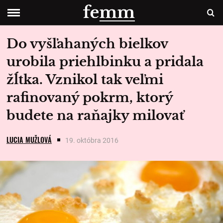
Do vyšľahaných bielkov
urobila priehlbinku a pridala
žĺtka. Vznikol tak veľmi
rafinovaný pokrm, ktorý
budete na raňajky milovať
LUCIA MUŽLOVÁ
19. októbra 2016