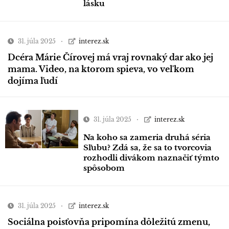
lásku
31. júla 2025
interez.sk
Dcéra Márie Čírovej má vraj rovnaký dar ako jej
mama. Video, na ktorom spieva, vo veľkom
dojíma ľudí
31. júla 2025
interez.sk
Na koho sa zameria druhá séria
Sľubu? Zdá sa, že sa to tvorcovia
rozhodli divákom naznačiť týmto
spôsobom
31. júla 2025
interez.sk
Sociálna poisťovňa pripomína dôležitú zmenu,