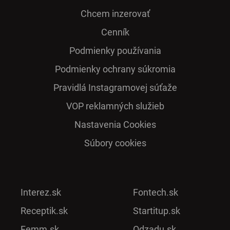
Chcem inzerovať
Cenník
Podmienky používania
Podmienky ochrany súkromia
Pra­vidlá Ins­ta­gra­mo­vej sú­ťaže
VOP reklamných služieb
Nastavenia Cookies
Súbory cookies
Interez.sk
Fontech.sk
Receptik.sk
Startitup.sk
Femm.sk
Odzadu.sk