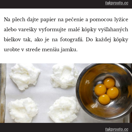
takprosto.cc
Na plech dajte papier na pečenie a pomocou lyžice
alebo varešky vyformujte malé kôpky vyšľahaných
bielkov tak, ako je na fotografii. Do každej kôpky
urobte v strede menšiu jamku.
takprosto.cc