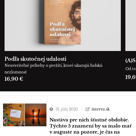
Podľa skutočnej udalosti
(A)S
Neuveriteľné príbehy o prežití, ktoré ukazujú ľudskú
Od tr
nezlomnosť
19,6
16,90 €
31. júla 2025
interez.sk
Nastáva pre nich šťastné obdobie.
Týchto 5 znamení by sa malo mať
v auguste na pozore, je čas na