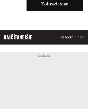
Zobraziť viac
NAJČÍTANEJŠIE
/
72 hodín
7 dní
Reklama