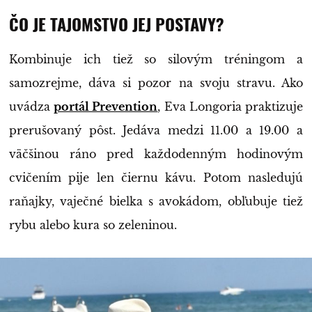
ČO JE TAJOMSTVO JEJ POSTAVY?
Kombinuje ich tiež so silovým tréningom a
samozrejme, dáva si pozor na svoju stravu. Ako
uvádza
portál Prevention
, Eva Longoria praktizuje
prerušovaný pôst. Jedáva medzi 11.00 a 19.00 a
väčšinou ráno pred každodenným hodinovým
cvičením pije len čiernu kávu. Potom nasledujú
raňajky, vaječné bielka s avokádom, obľubuje tiež
rybu alebo kura so zeleninou.