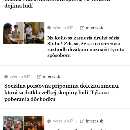
dojíma ľudí
včera o 8:17
interez.sk
Na koho sa zameria druhá séria
Sľubu? Zdá sa, že sa to tvorcovia
rozhodli divákom naznačiť týmto
spôsobom
včera o 8:17
interez.sk
Sociálna poisťovňa pripomína dôležitú zmenu,
ktorá sa dotkla veľkej skupiny ľudí. Týka sa
poberania dôchodku
včera o 8:17
interez.sk