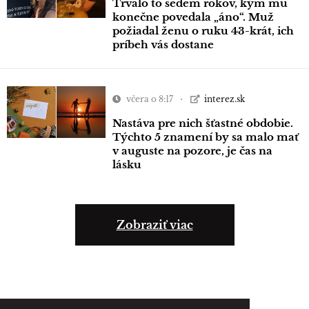
Trvalo to sedem rokov, kým mu
konečne povedala „áno“. Muž
požiadal ženu o ruku 43-krát, ich
príbeh vás dostane
včera o 8:17
interez.sk
Nastáva pre nich šťastné obdobie.
Týchto 5 znamení by sa malo mať
v auguste na pozore, je čas na
lásku
Zobraziť viac