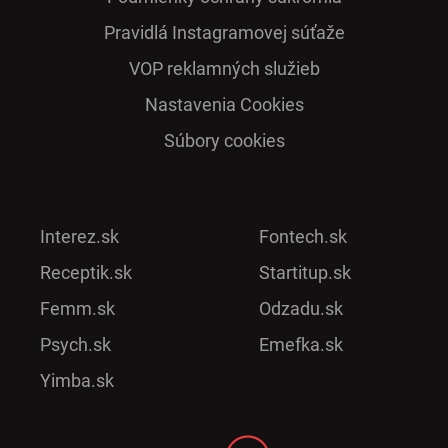
Pra­vidlá Ins­ta­gra­mo­vej sú­ťaže
VOP reklamných služieb
Nastavenia Cookies
Súbory cookies
Interez.sk
Fontech.sk
Receptik.sk
Startitup.sk
Femm.sk
Odzadu.sk
Psych.sk
Emefka.sk
Yimba.sk