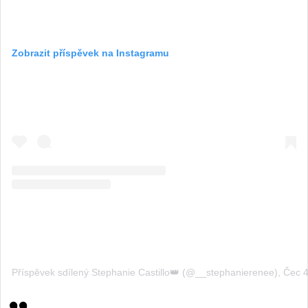
Zobrazit příspěvek na Instagramu
Příspěvek sdílený Stephanie Castillo👑 (@__stephanierenee)
,
Čec 4