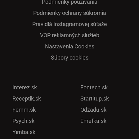
Podmienky používania
Podmienky ochrany súkromia
Pra­vidlá Ins­ta­gra­mo­vej sú­ťaže
VOP reklamných služieb
Nastavenia Cookies
Súbory cookies
Interez.sk
Fontech.sk
Receptik.sk
Startitup.sk
Femm.sk
Odzadu.sk
Psych.sk
Emefka.sk
Yimba.sk