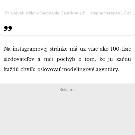
Příspěvek sdílený Stephanie Castillo👑 (@__stephanierenee)
,
Čec 1
Na instagramovej stránke má už viac ako 100-tisíc
sledovateľov a niet pochýb o tom, že ju začnú
každú chvíľu oslovovať modelingové agentúry.
Reklama