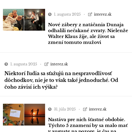
1. augusta 2025
interez.sk
Nové zábery z natáčania Dunaja
odhalili nečakané zvraty. Nielenže
Walter Klaus žije, ale život sa
zmení tomuto mužovi
1. augusta 2025
interez.sk
Niektorí ľudia sa sťažujú na nespravodlivosť
dôchodkov, nie je to však také jednoduché. Od
čoho závisí ich výška?
31. júla 2025
interez.sk
Nastáva pre nich šťastné obdobie.
Týchto 5 znamení by sa malo mať
v auguste na pozore, je čas na