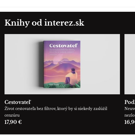
Knihy od interez.sk
Cestovateľ
Podľ
Život cestovateľa bez filtrov, ktorý by si niekedy zaslúžil
Neuve
cenzúru
nezl
17,90 €
16,9