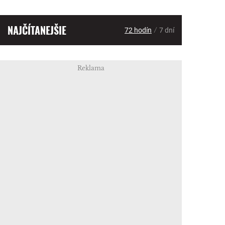
NAJČÍTANEJŠIE
/
72 hodín
7 dní
Reklama