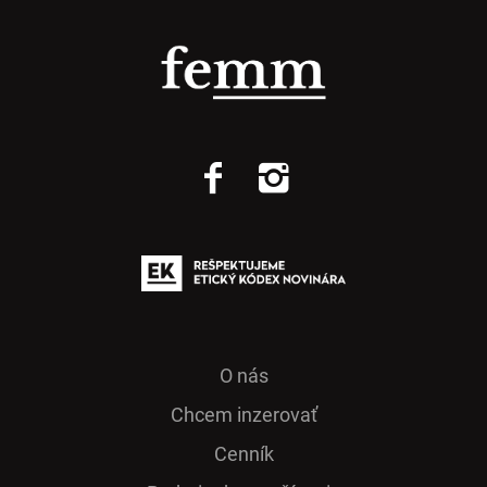
O nás
Chcem inzerovať
Cenník