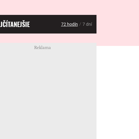
JČÍTANEJŠIE
/
72 hodín
7 dní
Reklama