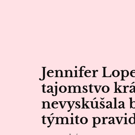
Jennifer Lope
tajomstvo krá
nevyskúšala b
týmito pravi