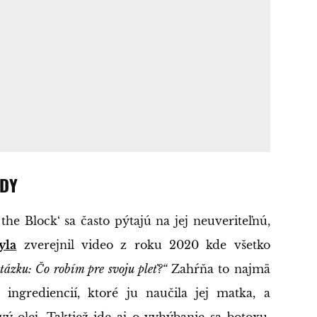
ODY
he Block‘ sa často pýtajú na jej neuveriteľnú,
yla
zverejnil video z roku 2020 kde všetko
tázku: Čo robím pre svoju pleť?“
Zahŕňa to najmä
ingrediencií, ktoré ju naučila jej matka, a
vý olej. Taktiež ide aj o vyhýbanie sa botoxu,