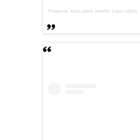
Príspevok, ktorý zdieľa Jennifer Lopez (@jlo)