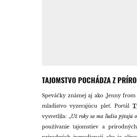
TAJOMSTVO POCHÁDZA Z PRÍR
Speváčky známej aj ako ‚Jenny from t
mladistvo vyzerajúcu pleť. Portál
T
vysvetlila: „
Už roky sa ma ľudia pýtajú o
používanie tajomstiev a prírodných 
prírodných ingrediencií, ako je olivo