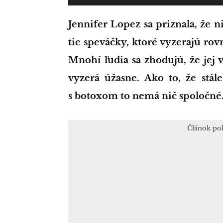
Jennifer Lopez sa priznala, že nikdy nevyskúšala botox. JLo patrí medzi
tie speváčky, ktoré vyzerajú rov
Mnohí ľudia sa zhodujú, že jej v
vyzerá úžasne. Ako to, že stál
s botoxom to nemá nič spoločné
Článok po