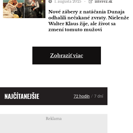
1. augusta 2025
interez.sk
Nové zábery z natáčania Dunaja
odhalili nečakané zvraty. Nielenže
Walter Klaus žije, ale život sa
zmení tomuto mužovi
Zobraziť viac
NAJČÍTANEJŠIE
/
72 hodín
7 dní
Reklama