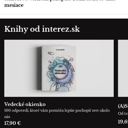
mesiace
Knihy od interez.sk
Vedecké okienko
(A)S
100 odpovedí, ktoré vám pomôžu lepšie pochopiť svet okolo
Od tr
nás
19,6
17,90 €