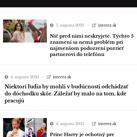
5. augusta 2025
interez.sk
Nič pred nimi neskryjete. Týchto 5
znamení sa nemá problém pri
najmenšom podozrení pozrieť
partnerovi do telefónu
4. augusta 2025
interez.sk
Niektorí ľudia by mohli v budúcnosti odchádzať
do dôchodku skôr. Záležať by malo na tom, kde
pracujú
4. augusta 2025
interez.sk
Princ Harry je ochotný pre