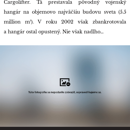
Cargolifter. Tá prestavala pôvodný vojenský
hangár na objemovo najväčšiu budovu sveta (5.5
million m³). V roku 2002 však zbankrotovala
a hangár ostal opustený. Nie však nadlho…