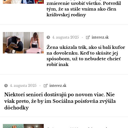
zmierenie urobiť všetko. Potvrdil
tým, že sa stále vníma ako člen
kráľovskej rodiny
4. augusta 2025
interez.sk
Žena ukázala trik, ako si balí kufor
na dovolenku. Keď to skúsite jej
spôsobom, už to nebudete chcieť
robiť inak
4. augusta 2025
interez.sk
Niektorí seniori dostávajú po novom viac. Nie
však preto, že by im Sociálna poisťovňa zvýšila
dôchodky