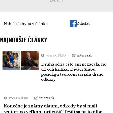
Reklama
Zdieľať
Nahlásiť chybu v článku
NAJNOVŠIE ČLÁNKY
včera o 13:30
interez.sk
Druhá séria ešte ani nezačala, no
už čelí kritike. Diváci Sľubu
posielajú tvorcom seriálu drsné
odkazy
včera o 11:08
interez.sk
Konečne je známy dátum, odkedy by si mali
seniori vo veľkom prilepšiť. Tešili sa na to dlhé