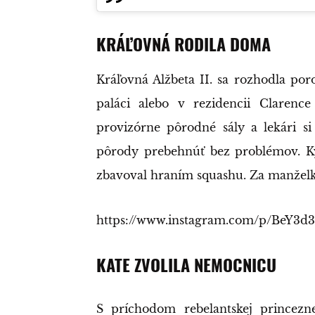
KRÁĽOVNÁ RODILA DOMA
Kráľovná Alžbeta II. sa rozhodla po
paláci alebo v rezidencii Clarenc
provizórne pôrodné sály a lekári si
pôrody prebehnúť bez problémov. Kým
zbavoval hraním squashu. Za manželko
https://www.instagram.com/p/BeY3d
KATE ZVOLILA NEMOCNICU
S príchodom rebelantskej princezn