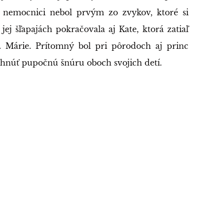
 nemocnici nebol prvým zo zvykov, ktoré si
ej šľapajách pokračovala aj Kate, ktorá zatiaľ
. Márie. Prítomný bol pri pôrodoch aj princ
rihnúť pupočnú šnúru oboch svojich detí.