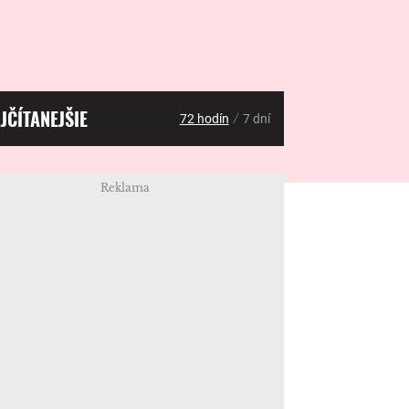
JČÍTANEJŠIE
/
72 hodín
7 dní
Reklama