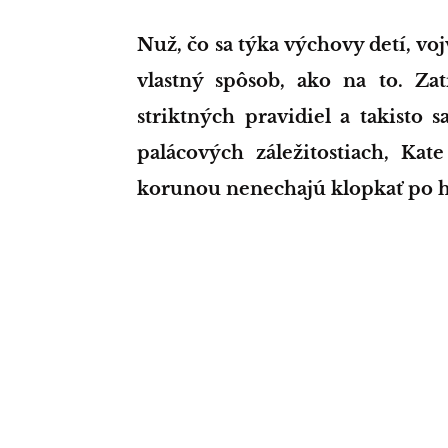
Nuž, čo sa týka výchovy detí, vojvodkyňa z Cambridge má rozhodne svoj
vlastný spôsob, ako na to. Zat
striktných pravidiel a takisto 
palácových záležitostiach, Kat
korunou nenechajú klopkať po h