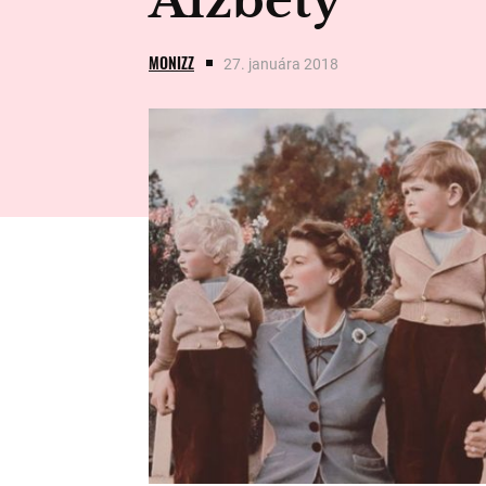
Alžbety
MONIZZ
27. januára 2018