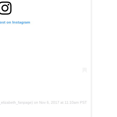
post on Instagram
_elizabeth_fanpage)
on
Nov 6, 2017 at 11:10am PST