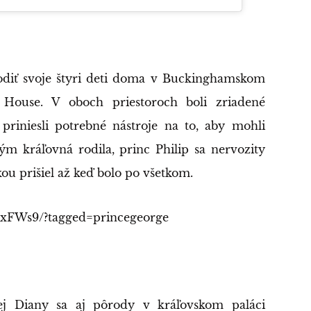
rodiť svoje štyri deti doma v Buckinghamskom
e House. V oboch priestoroch boli zriadené
 priniesli potrebné nástroje na to, aby mohli
 kráľovná rodila, princ Philip sa nervozity
u prišiel až keď bolo po všetkom.
3xFWs9/?tagged=princegeorge
ej Diany sa aj pôrody v kráľovskom paláci