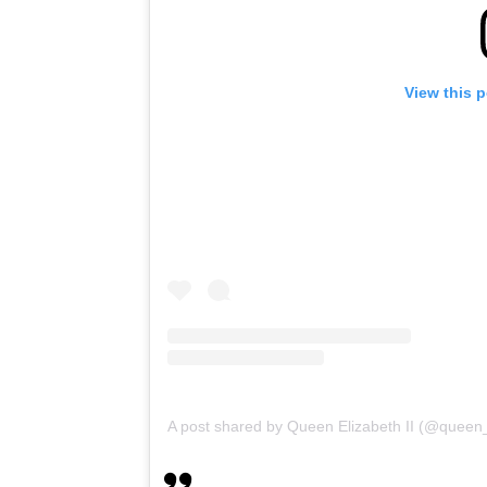
View this 
A post shared by Queen Elizabeth II (@queen