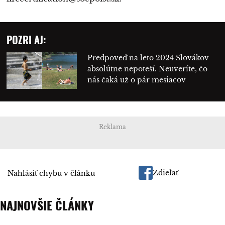
POZRI AJ:
Predpoveď na leto 2024 Slovákov
absolútne nepoteší. Neuveríte, čo
nás čaká už o pár mesiacov
Reklama
Zdieľať
Nahlásiť chybu v článku
NAJNOVŠIE ČLÁNKY