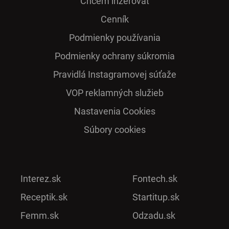
Chcem inzerovať
Cenník
Podmienky používania
Podmienky ochrany súkromia
Pra­vidlá Ins­ta­gra­mo­vej sú­ťaže
VOP reklamných služieb
Nastavenia Cookies
Súbory cookies
Interez.sk
Fontech.sk
Receptik.sk
Startitup.sk
Femm.sk
Odzadu.sk