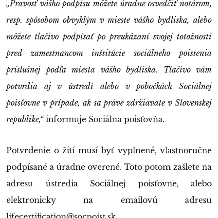
„Pravosť vášho podpisu môžete úradne osvedčiť notárom,
resp. spôsobom obvyklým v mieste vášho bydliska, alebo
môžete tlačivo podpísať po preukázaní svojej totožnosti
pred zamestnancom inštitúcie sociálneho poistenia
príslušnej podľa miesta vášho bydliska. Tlačivo vám
potvrdia aj v ústredí alebo v pobočkách Sociálnej
poisťovne v prípade, ak sa práve zdržiavate v Slovenskej
republike,“
informuje Sociálna poisťovňa.
Potvrdenie o žití musí byť vyplnené, vlastnoručne
podpísané a úradne overené. Toto potom zašlete na
adresu ústredia Sociálnej poisťovne, alebo
elektronicky na emailovú adresu
lifecertification@socpoist.sk
.