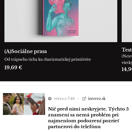
Tes
(A)Sociálne prasa
(Ne)e
Od trápneho ticha ku charizmatickej primitivite
všetk
19,69 €
14,9
včera o 7:46
interez.sk
Nič pred nimi neskryjete. Týchto 5
znamení sa nemá problém pri
najmenšom podozrení pozrieť
partnerovi do telefónu