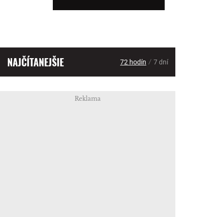
NAJČÍTANEJŠIE
/
72 hodín
7 dní
Reklama