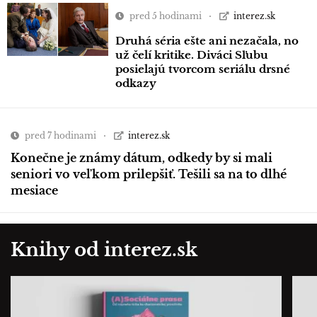
pred 5 hodinami
interez.sk
Druhá séria ešte ani nezačala, no
už čelí kritike. Diváci Sľubu
posielajú tvorcom seriálu drsné
odkazy
pred 7 hodinami
interez.sk
Konečne je známy dátum, odkedy by si mali
seniori vo veľkom prilepšiť. Tešili sa na to dlhé
mesiace
Knihy od interez.sk