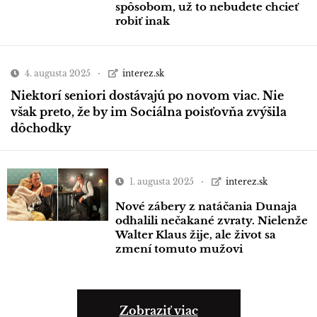
spôsobom, už to nebudete chcieť
robiť inak
4. augusta 2025
interez.sk
Niektorí seniori dostávajú po novom viac. Nie
však preto, že by im Sociálna poisťovňa zvýšila
dôchodky
1. augusta 2025
interez.sk
Nové zábery z natáčania Dunaja
odhalili nečakané zvraty. Nielenže
Walter Klaus žije, ale život sa
zmení tomuto mužovi
Zobraziť viac