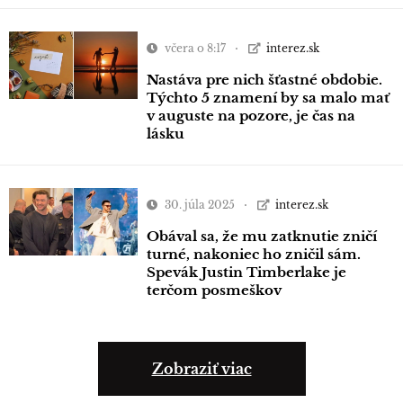
včera o 8:17
interez.sk
Nastáva pre nich šťastné obdobie.
Týchto 5 znamení by sa malo mať
v auguste na pozore, je čas na
lásku
30. júla 2025
interez.sk
Obával sa, že mu zatknutie zničí
turné, nakoniec ho zničil sám.
Spevák Justin Timberlake je
terčom posmeškov
Zobraziť viac