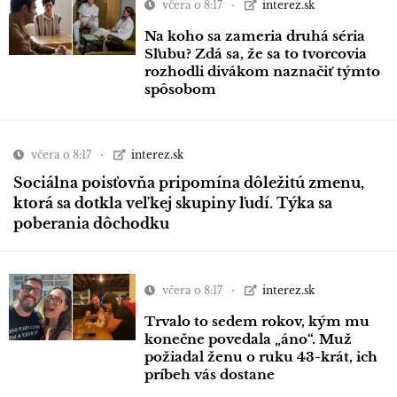
včera o 8:17
interez.sk
Na koho sa zameria druhá séria
Sľubu? Zdá sa, že sa to tvorcovia
rozhodli divákom naznačiť týmto
spôsobom
včera o 8:17
interez.sk
Sociálna poisťovňa pripomína dôležitú zmenu,
ktorá sa dotkla veľkej skupiny ľudí. Týka sa
poberania dôchodku
včera o 8:17
interez.sk
Trvalo to sedem rokov, kým mu
konečne povedala „áno“. Muž
požiadal ženu o ruku 43-krát, ich
príbeh vás dostane