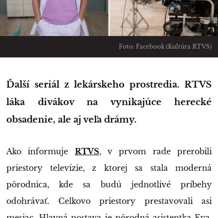
Foto: Facebook (Kultúra RTVS)
Ďalší seriál z lekárskeho prostredia. RTVS
láka divákov na vynikajúce herecké
obsadenie, ale aj veľa drámy.
Ako informuje
RTVS
, v prvom rade prerobili
priestory televízie, z ktorej sa stala moderná
pôrodnica, kde sa budú jednotlivé príbehy
odohrávať. Celkovo priestory prestavovali asi
mesiac. Hlavná postava je pôrodná asistentka Eva,