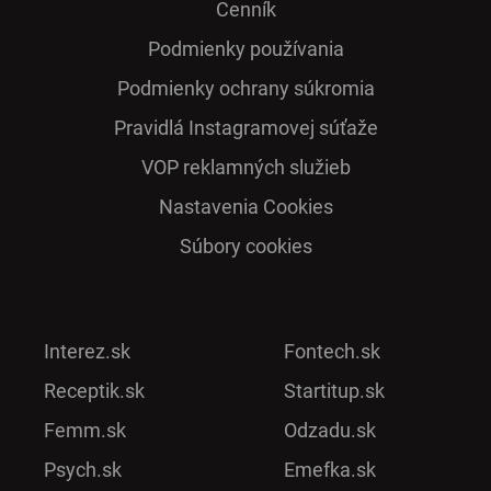
Cenník
Podmienky používania
Podmienky ochrany súkromia
Pra­vidlá Ins­ta­gra­mo­vej sú­ťaže
VOP reklamných služieb
Nastavenia Cookies
Súbory cookies
Interez.sk
Fontech.sk
Receptik.sk
Startitup.sk
Femm.sk
Odzadu.sk
Psych.sk
Emefka.sk