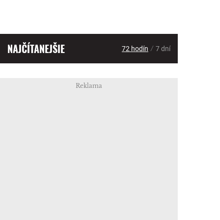
NAJČÍTANEJŠIE
/
72 hodín
7 dní
Reklama