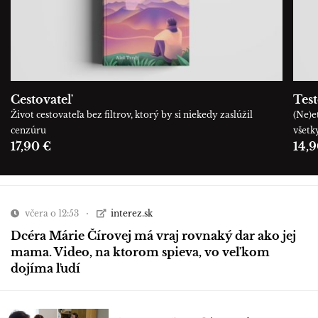
Cestovateľ
Tes
Život cestovateľa bez filtrov, ktorý by si niekedy zaslúžil
(Ne)e
cenzúru
všetk
17,90 €
14,9
včera o 12:53
interez.sk
Dcéra Márie Čírovej má vraj rovnaký dar ako jej
mama. Video, na ktorom spieva, vo veľkom
dojíma ľudí