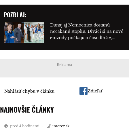
POZRI AJ:
Dunaj aj Nemocnica dostanú
nečakanú stopku. Diváci si na nové
epizódy počkajú o čosi dlhšie,…
Reklama
Zdieľať
Nahlásiť chybu v článku
NAJNOVŠIE ČLÁNKY
pred 4 hodinami
interez.sk