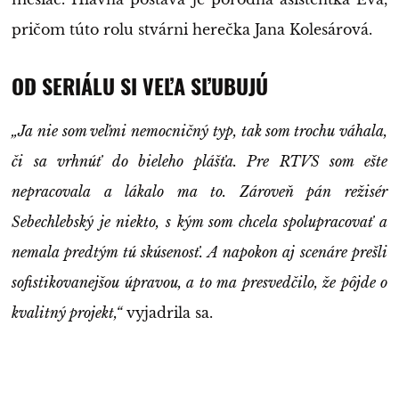
pričom túto rolu stvárni herečka Jana Kolesárová.
OD SERIÁLU SI VEĽA SĽUBUJÚ
„Ja nie som veľmi nemocničný typ, tak som trochu váhala,
či sa vrhnúť do bieleho plášťa. Pre RTVS som ešte
nepracovala a lákalo ma to. Zároveň pán režisér
Sebechlebský je niekto, s kým som chcela spolupracovať a
nemala predtým tú skúsenosť. A napokon aj scenáre prešli
sofistikovanejšou úpravou, a to ma presvedčilo, že pôjde o
kvalitný projekt,“
vyjadrila sa.