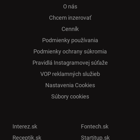
O nás
Chcem inzerovať
Cenník
Podmienky používania
Podmienky ochrany súkromia
Pra­vidlá Ins­ta­gra­mo­vej sú­ťaže
VOP reklamných služieb
Nastavenia Cookies
Súbory cookies
Interez.sk
Fontech.sk
Receptik.sk
Startitup.sk