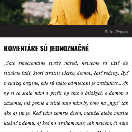
Foto: Piqsels
KOMENTÁRE SÚ JEDNOZNAČNÉ
„Sme emocionálne tvrdý národ, nevieme sa vžiť do
situácie ľudí, ktorí stratili všetko, domov, časť rodiny. Byť
v cudzej krajine, kde sú takto odmietaní je zraňujúce… Ak
by si to stalo nám a prišli by sme o blízkych o domov a
zázemie, tak pekné a silné auto nám by bolo na „figu“ tak
ako aj im je. Keď vám zomrie dieťa, manžel alebo musíte
utekať z domu, aj keď na drahom aute, tak neviem, či auto