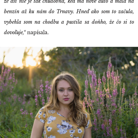
že asi nie je tak chudobná, keď má nové auto a mala na
benzín až ku nám do Trnavy. Hneď ako som to začula,
vybehla som na chodbu a pustila sa doňho, že čo si to
dovoľuje,“
napísala.