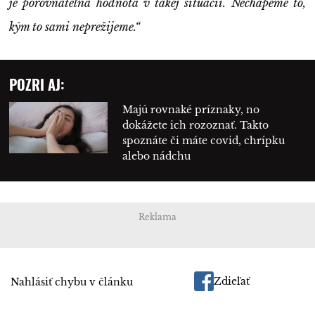
je porovnateľná hodnota v takej situácii. Nechápeme to,
kým to sami neprežijeme.“
POZRI AJ:
Majú rovnaké príznaky, no
dokážete ich rozoznať. Takto
spoznáte či máte covid, chrípku
alebo nádchu
Reklama
Zdieľať
Nahlásiť chybu v článku