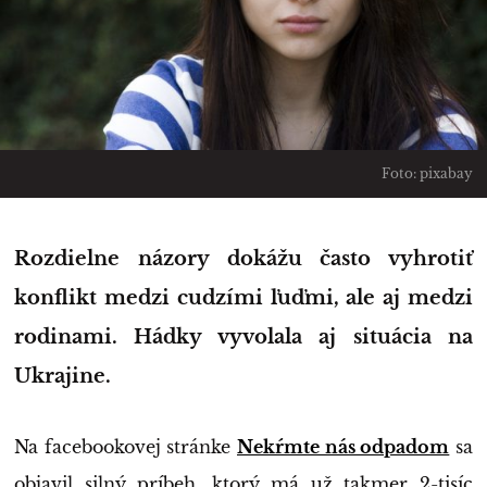
Foto: pixabay
Rozdielne názory dokážu často vyhrotiť
konflikt medzi cudzími ľuďmi, ale aj medzi
rodinami. Hádky vyvolala aj situácia na
Ukrajine.
Na facebookovej stránke
Nekŕmte nás odpadom
sa
objavil silný príbeh, ktorý má už takmer 2-tisíc