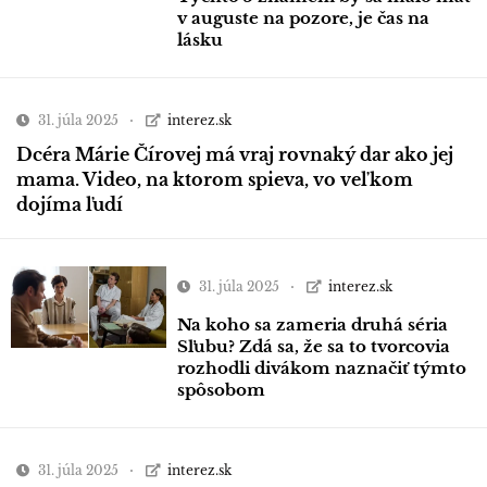
v auguste na pozore, je čas na
lásku
31. júla 2025
interez.sk
Dcéra Márie Čírovej má vraj rovnaký dar ako jej
mama. Video, na ktorom spieva, vo veľkom
dojíma ľudí
31. júla 2025
interez.sk
Na koho sa zameria druhá séria
Sľubu? Zdá sa, že sa to tvorcovia
rozhodli divákom naznačiť týmto
spôsobom
31. júla 2025
interez.sk