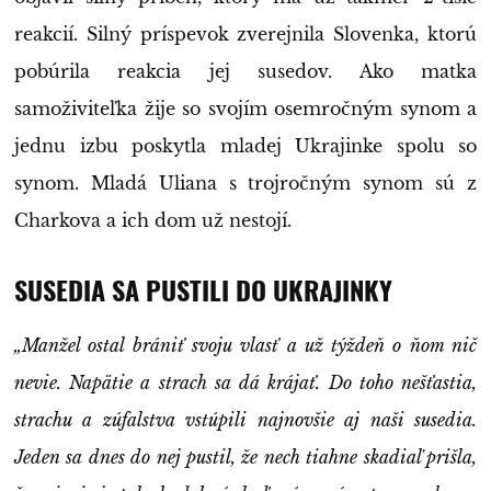
reakcií. Silný príspevok zverejnila Slovenka, ktorú
pobúrila reakcia jej susedov. Ako matka
samoživiteľka žije so svojím osemročným synom a
jednu izbu poskytla mladej Ukrajinke spolu so
synom. Mladá Uliana s trojročným synom sú z
Charkova a ich dom už nestojí.
SUSEDIA SA PUSTILI DO UKRAJINKY
„Manžel ostal brániť svoju vlasť a už týždeň o ňom nič
nevie. Napätie a strach sa dá krájať. Do toho nešťastia,
strachu a zúfalstva vstúpili najnovšie aj naši susedia.
Jeden sa dnes do nej pustil, že nech tiahne skadiaľ prišla,