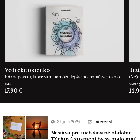
Vedecké okienko
Tes
100 odpovedí, ktoré vám pomôžu lepšie pochopiť svet okolo
(Ne)e
nás
všetk
17,90 €
14,9
31. júla 2025
interez.sk
Nastáva pre nich šťastné obdobie.
Týchto 5 znamení by sa malo mať