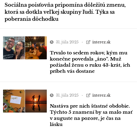
Sociálna poisťovňa pripomína dôležitú zmenu,
ktorá sa dotkla veľkej skupiny ľudí. Týka sa
poberania dôchodku
31. júla 2025
interez.sk
Trvalo to sedem rokov, kým mu
konečne povedala „áno“. Muž
požiadal ženu o ruku 43-krát, ich
príbeh vás dostane
31. júla 2025
interez.sk
Nastáva pre nich šťastné obdobie.
Týchto 5 znamení by sa malo mať
v auguste na pozore, je čas na
lásku