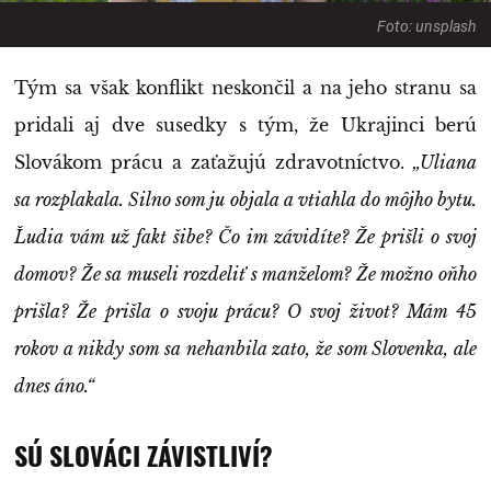
Foto: unsplash
Tým sa však konflikt neskončil a na jeho stranu sa
pridali aj dve susedky s tým, že Ukrajinci berú
Slovákom prácu a zaťažujú zdravotníctvo.
„Uliana
sa rozplakala. Silno som ju objala a vtiahla do môjho bytu.
Ľudia vám už fakt šibe? Čo im závidíte? Že prišli o svoj
domov? Že sa museli rozdeliť s manželom? Že možno oňho
prišla? Že prišla o svoju prácu? O svoj život? Mám 45
rokov a nikdy som sa nehanbila zato, že som Slovenka, ale
dnes áno.“
SÚ SLOVÁCI ZÁVISTLIVÍ?