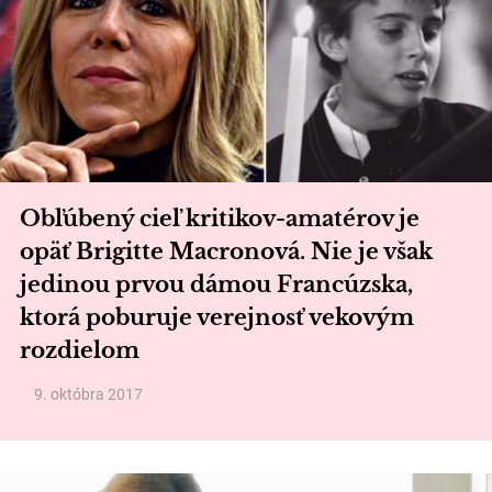
Obľúbený cieľ kritikov-amatérov je
opäť Brigitte Macronová. Nie je však
jedinou prvou dámou Francúzska,
ktorá poburuje verejnosť vekovým
rozdielom
9. októbra 2017