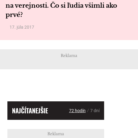
na verejnosti. Čo si ľudia všimli ako
prvé?
17. júla 2017
Reklama
NAJČÍTANEJŠIE
/
72 hodín
7 dní
Reklama