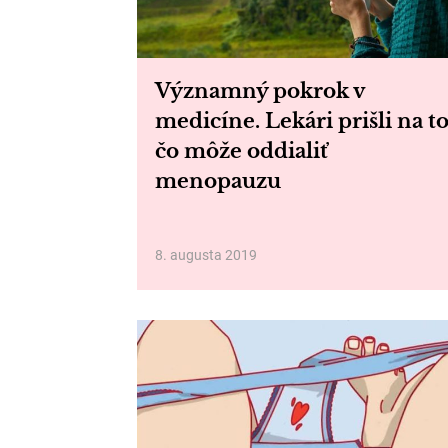
Významný pokrok v
medicíne. Lekári prišli na to
čo môže oddialiť
menopauzu
8. augusta 2019