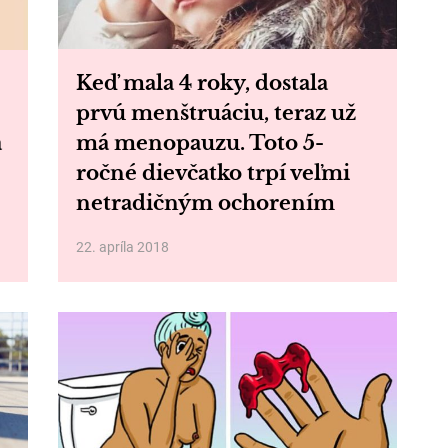
Keď mala 4 roky, dostala
e
prvú menštruáciu, teraz už
a
má menopauzu. Toto 5-
ročné dievčatko trpí veľmi
netradičným ochorením
22. apríla 2018