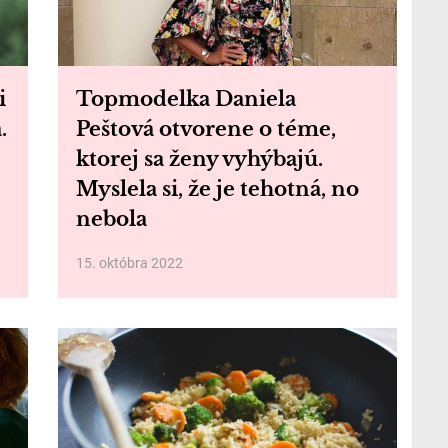
i
Topmodelka Daniela
.
Peštová otvorene o téme,
ktorej sa ženy vyhýbajú.
Myslela si, že je tehotná, no
nebola
15. októbra 2022