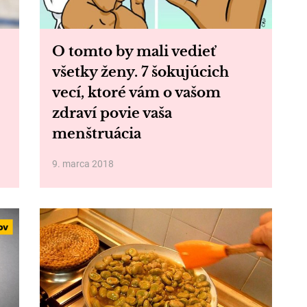
O tomto by mali vedieť
všetky ženy. 7 šokujúcich
vecí, ktoré vám o vašom
zdraví povie vaša
menštruácia
9. marca 2018