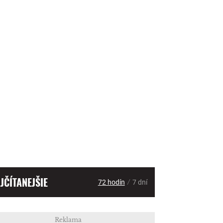
JČÍTANEJŠIE
/
72 hodín
7 dní
Reklama