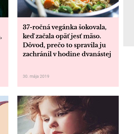
37-ročná vegánka šokovala,
,
keď začala opäť jesť mäso.
Dôvod, prečo to spravila ju
zachránil v hodine dvanástej
30. mája 2019