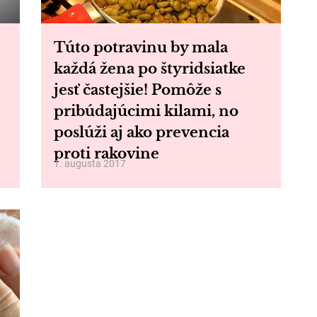
Túto potravinu by mala
každá žena po štyridsiatke
jesť častejšie! Pomôže s
pribúdajúcimi kilami, no
poslúži aj ako prevencia
proti rakovine
1. augusta 2017