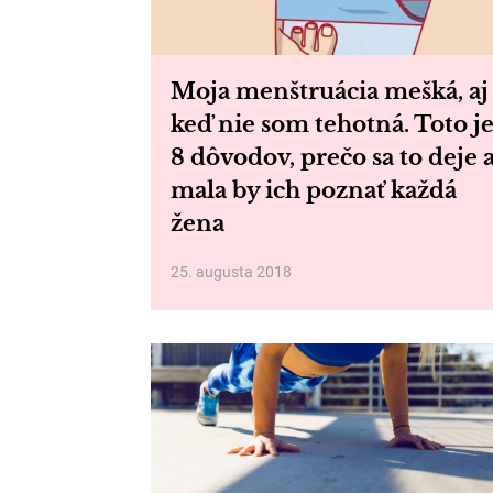
Moja menštruácia mešká, aj
keď nie som tehotná. Toto j
8 dôvodov, prečo sa to deje 
mala by ich poznať každá
žena
25. augusta 2018