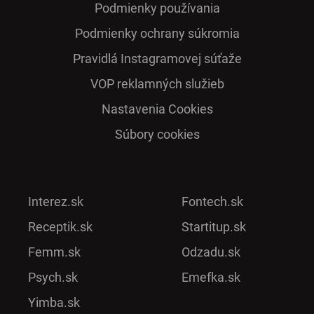
Podmienky používania
Podmienky ochrany súkromia
Pra­vidlá Ins­ta­gra­mo­vej sú­ťaže
VOP reklamných služieb
Nastavenia Cookies
Súbory cookies
Interez.sk
Fontech.sk
Receptik.sk
Startitup.sk
Femm.sk
Odzadu.sk
Psych.sk
Emefka.sk
Yimba.sk