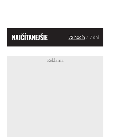
NAJČÍTANEJŠIE
/
72 hodín
7 dní
Reklama