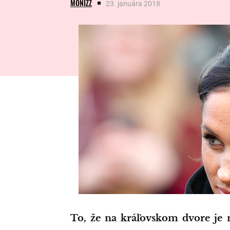
MONIZZ
23. januára 2018
To, že na kráľovskom dvore je mnoho vecí tabu, je verejne známa vec.