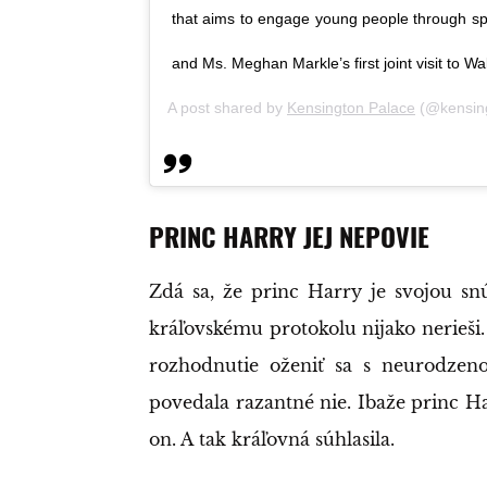
that aims to engage young people through s
and Ms. Meghan Markle’s first joint visit to Wa
A post shared by
Kensington Palace
(@kensing
PRINC HARRY JEJ NEPOVIE
Zdá sa, že princ Harry je svojou sn
kráľovskému protokolu nijako nerieši.
rozhodnutie oženiť sa s neurodzen
povedala razantné nie. Ibaže princ Ha
on. A tak kráľovná súhlasila.