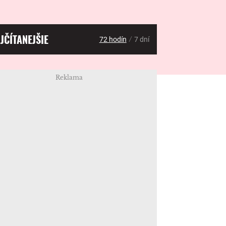
JČÍTANEJŠIE
/
72 hodín
7 dní
Reklama