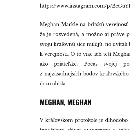
https://www.instagram.com/p/BeGu
Meghan Markle na britskú verejnosť 
že je rozvedená, a možno aj práve pre
svoju kráľovnú síce milujú, no uvítali
k verejnosti. O to viac ich teší Megha
ako priateľské. Počas svojej p
z najzásadnejších bodov kráľovského 
drzo obišla.
MEGHAN, MEGHAN
V kráľovskom protokole je dlhodobo 
fanúšikom dávať autogramy a takisto