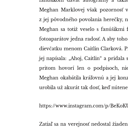
Meghan Marklovej však pozornosť ve
z jej pôvodného povolania herečky, 
Meghan sa totiž veselo s fanúšikmi 
fotoaparátov jedna radosť. A aby toho
dievčatku menom Caitlin Clarková. Pr
jej napísala: „Ahoj, Caitlin“ a pridal
pritom hovorí len o podpisoch, ni
Meghan okabátila kráľovnú a jej kon
urobila už akurát tak dosť, keď nútene 
https://www.instagram.com/p/BeKo
Zatiaľ sa na verejnosť nedostal žiaden