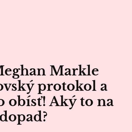
Meghan Markle
ovský protokol a
o obísť! Aký to na
 dopad?