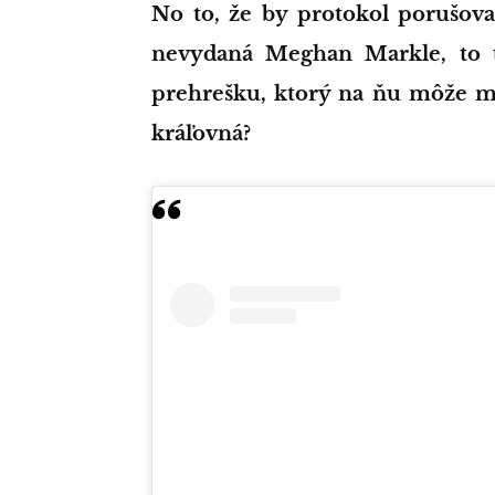
No to, že by protokol porušoval
nevydaná Meghan Markle, to tu
prehrešku, ktorý na ňu môže m
kráľovná?