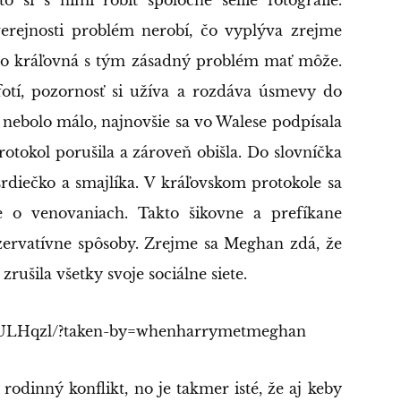
rejnosti problém nerobí, čo vyplýva zrejme
no kráľovná s tým zásadný problém mať môže.
fotí, pozornosť si užíva a rozdáva úsmevy do
 nebolo málo, najnovšie sa vo Walese podpísala
otokol porušila a zároveň obišla. Do slovníčka
a srdiečko a smajlíka. V kráľovskom protokole sa
e o venovaniach. Takto šikovne a prefíkane
zervatívne spôsoby. Zrejme sa Meghan zdá, že
zrušila všetky svoje sociálne siete.
KULHqzl/?taken-by=whenharrymetmeghan
 rodinný konflikt, no je takmer isté, že aj keby