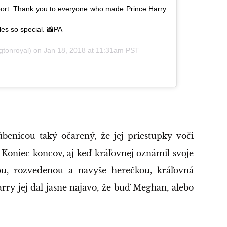
port. Thank you to everyone who made Prince Harry
les so special. 📸PA
tonroyal) on
Jan 18, 2018 at 11:31am PST
úbenicou taký očarený, že jej priestupky voči
 Koniec koncov, aj keď kráľovnej oznámil svoje
ou, rozvedenou a navyše herečkou, kráľovná
rry jej dal jasne najavo, že buď Meghan, alebo