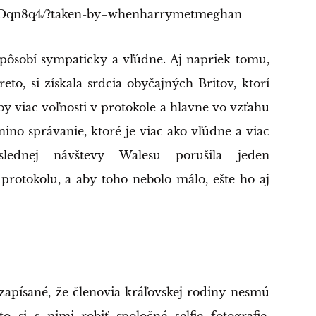
YDqn8q4/?taken-by=whenharrymetmeghan
pôsobí sympaticky a vľúdne. Aj napriek tomu,
to, si získala srdcia obyčajných Britov, ktorí
 by viac voľnosti v protokole a hlavne vo vzťahu
nino správanie, ktoré je viac ako vľúdne a viac
oslednej návštevy Walesu porušila jeden
protokolu, a aby toho nebolo málo, ešte ho aj
zapísané, že členovia kráľovskej rodiny nesmú
 si s nimi robiť spoločné selfie fotografie.