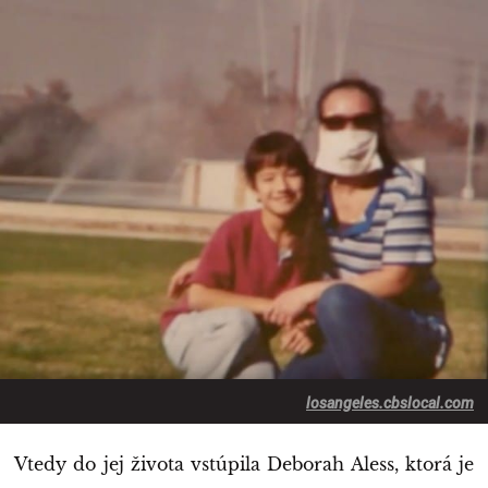
losangeles.cbslocal.com
Vtedy do jej života vstúpila Deborah Aless, ktorá je