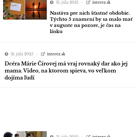
31. júla 2025
interez.sk
Nastáva pre nich šťastné obdobie.
Týchto 5 znamení by sa malo mať
v auguste na pozore, je čas na
lásku
31. júla 2025
interez.sk
Dcéra Márie Čírovej má vraj rovnaký dar ako jej
mama. Video, na ktorom spieva, vo veľkom
dojíma ľudí
31. júla 2025
interez.sk