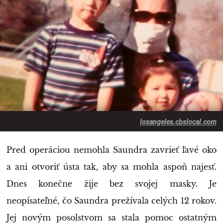
losangeles.cbslocal.com
Pred operáciou nemohla Saundra zavrieť ľavé oko
a ani otvoriť ústa tak, aby sa mohla aspoň najesť.
Dnes konečne žije bez svojej masky. Je
neopísateľné, čo Saundra prežívala celých 12 rokov.
Jej novým posolstvom sa stala pomoc ostatným