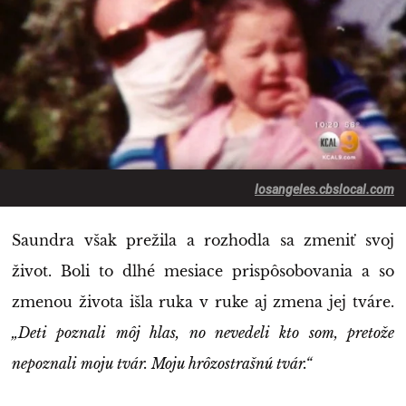
losangeles.cbslocal.com
Saundra však prežila a rozhodla sa zmeniť svoj
život. Boli to dlhé mesiace prispôsobovania a so
zmenou života išla ruka v ruke aj zmena jej tváre.
„Deti poznali môj hlas, no nevedeli kto som, pretože
nepoznali moju tvár. Moju hrôzostrašnú tvár.“