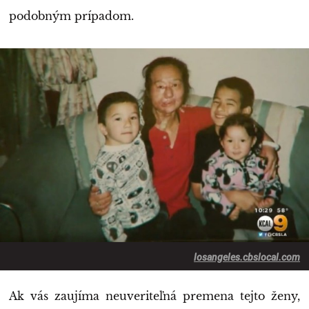
podobným prípadom.
losangeles.cbslocal.com
Ak vás zaujíma neuveriteľná premena tejto ženy,