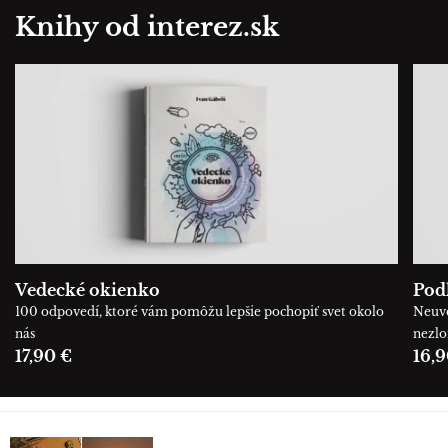
Knihy od interez.sk
Vedecké okienko
Podľ
100 odpovedí, ktoré vám pomôžu lepšie pochopiť svet okolo
Neuve
nás
nezl
17,90 €
16,9