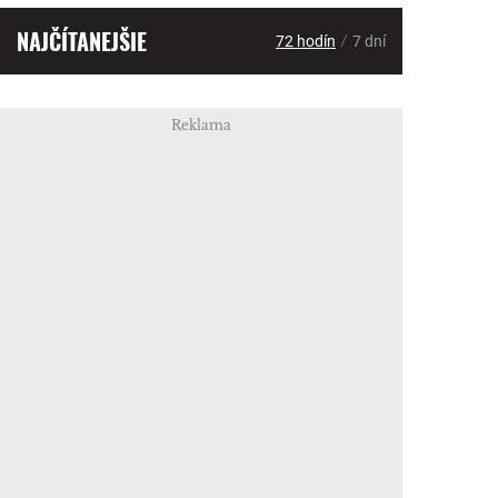
NAJČÍTANEJŠIE
/
72 hodín
7 dní
Reklama