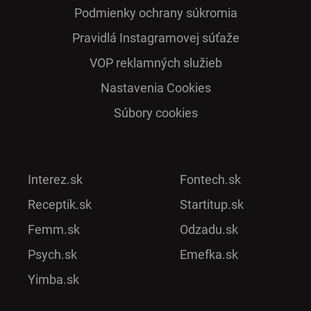
Podmienky ochrany súkromia
Pra­vidlá Ins­ta­gra­mo­vej sú­ťaže
VOP reklamných služieb
Nastavenia Cookies
Súbory cookies
Interez.sk
Fontech.sk
Receptik.sk
Startitup.sk
Femm.sk
Odzadu.sk
Psych.sk
Emefka.sk
Yimba.sk