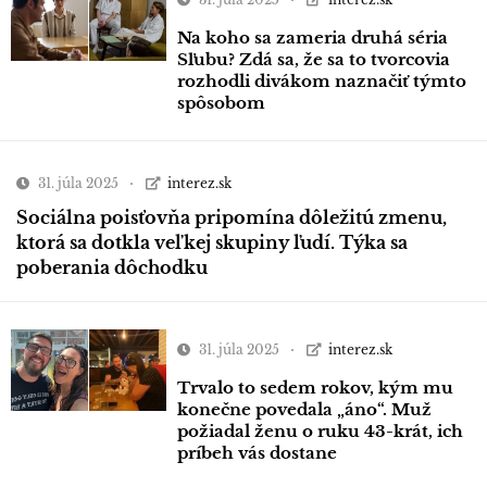
Na koho sa zameria druhá séria
Sľubu? Zdá sa, že sa to tvorcovia
rozhodli divákom naznačiť týmto
spôsobom
31. júla 2025
interez.sk
Sociálna poisťovňa pripomína dôležitú zmenu,
ktorá sa dotkla veľkej skupiny ľudí. Týka sa
poberania dôchodku
31. júla 2025
interez.sk
Trvalo to sedem rokov, kým mu
konečne povedala „áno“. Muž
požiadal ženu o ruku 43-krát, ich
príbeh vás dostane