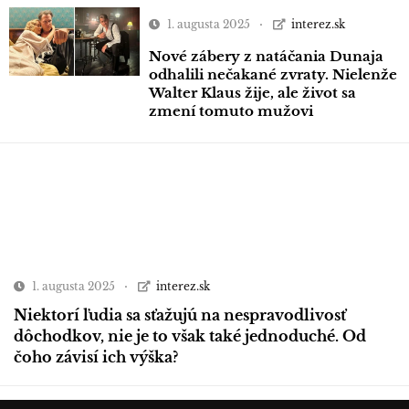
1. augusta 2025
interez.sk
Nové zábery z natáčania Dunaja
odhalili nečakané zvraty. Nielenže
Walter Klaus žije, ale život sa
zmení tomuto mužovi
1. augusta 2025
interez.sk
Niektorí ľudia sa sťažujú na nespravodlivosť
dôchodkov, nie je to však také jednoduché. Od
čoho závisí ich výška?