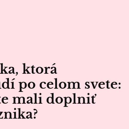
ka, ktorá
dí po celom svete:
te mali doplniť
znika?