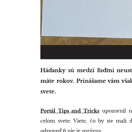
Hádanky sú medzi ľuďmi neustále obľúbené a nezáleží na tom, koľko
máte rokov. Prinášame vám však
svete.
Portál Tips and Tricks
upozornil n
celom svete. Viete, čo by ste mali 
odpoveď 6 nie je správna.