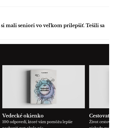
 mali seniori vo veľkom prilepšiť. Tešili sa
Vedecké okienko
Cestovateľ
100 odpovedí, ktoré vám pomôžu lepšie
Život cestovateľa bez f