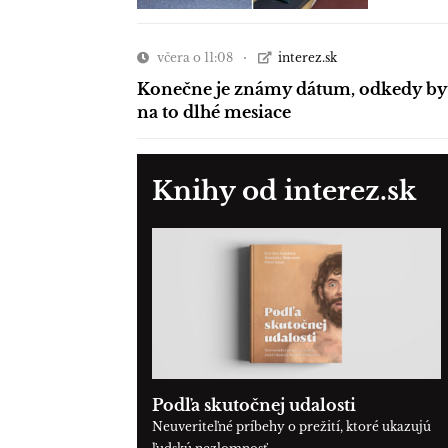
včera o 11:08
interez.sk
Konečne je známy dátum, odkedy by si
na to dlhé mesiace
Knihy od interez.sk
Podľa skutočnej udalosti
Neuveriteľné príbehy o prežití, ktoré ukazujú