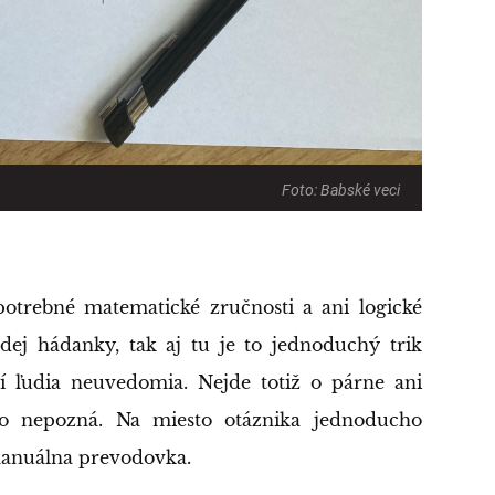
Foto: Babské veci
potrebné matematické zručnosti a ani logické
ej hádanky, tak aj tu je to jednoduchý trik
í ľudia neuvedomia. Nejde totiž o párne ani
kto nepozná. Na miesto otáznika jednoducho
manuálna prevodovka.