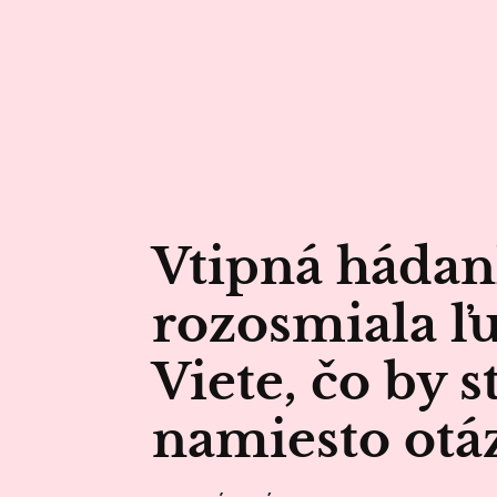
Vtipná hádan
rozosmiala ľu
Viete, čo by s
namiesto otá