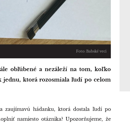
Foto: Babské veci
 jednu, ktorá rozosmiala ľudí po celom
a zaujímavú hádanku, ktorá dostala ľudí po
doplniť namiesto otáznika? Upozorňujeme, že