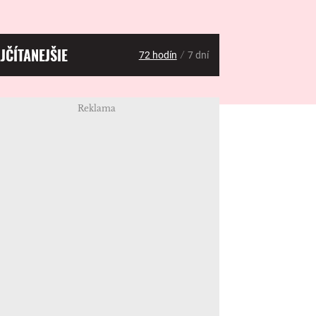
JČÍTANEJŠIE
/
72 hodín
7 dní
Reklama