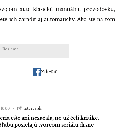
 svojom aute klasickú manuálnu prevodovku,
iete ich zaradiť aj automaticky. Ako ste na tom
Reklama
Zdieľať
 13:30
interez.sk
ria ešte ani nezačala, no už čelí kritike.
Sľubu posielajú tvorcom seriálu drsné