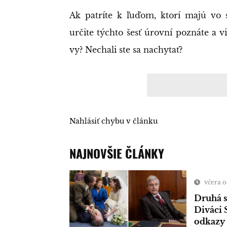
Ak patríte k ľuďom, ktorí majú vo
určite týchto šesť úrovní poznáte a v
vy? Nechali ste sa nachytať?
Nahlásiť chybu v článku
NAJNOVŠIE ČLÁNKY
včera o
Druhá sé
Diváci 
odkazy