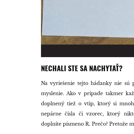
NECHALI STE SA NACHYTAŤ?
Na vyriešenie tejto hádanky nie sú 
myslenie. Ako v prípade takmer každ
doplnený tiež o vtip, ktorý si mnoh
nepárne čísla či vzorec, ktorý ni
doplníte písmeno R. Prečo? Pretože 