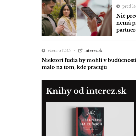
pred 1
Nič pre
nemá p
partner
včera o 12:45
interez.sk
Niektorí ľudia by mohli v budúcnost
malo na tom, kde pracujú
Knihy od interez.sk