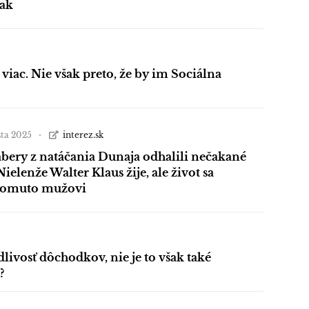
nak
viac. Nie však preto, že by im Sociálna
sta 2025
interez.sk
bery z natáčania Dunaja odhalili nečakané
Nielenže Walter Klaus žije, ale život sa
tomuto mužovi
dlivosť dôchodkov, nie je to však také
?