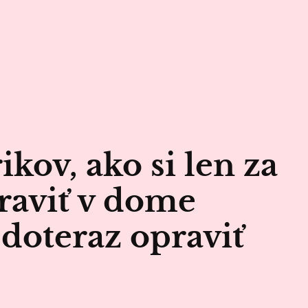
ikov, ako si len za
raviť v dome
 doteraz opraviť