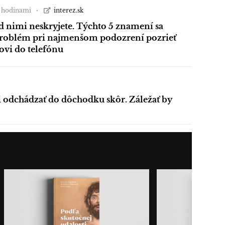
4 hodinami
interez.sk
d nimi neskryjete. Týchto 5 znamení sa
roblém pri najmenšom podozrení pozrieť
ovi do telefónu
i odchádzať do dôchodku skôr. Záležať by