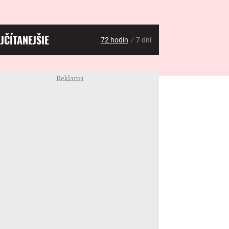
JČÍTANEJŠIE
/
72 hodín
7 dní
Reklama