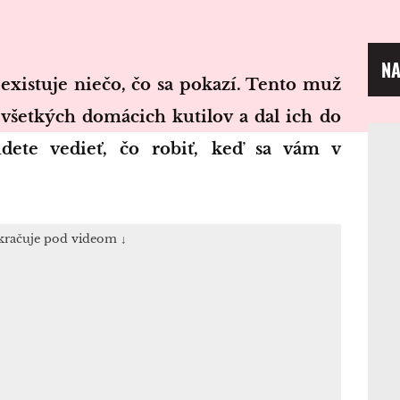
NA
e všetkých domácich kutilov a dal ich do
dete vedieť, čo robiť, keď sa vám v
kračuje pod videom ↓