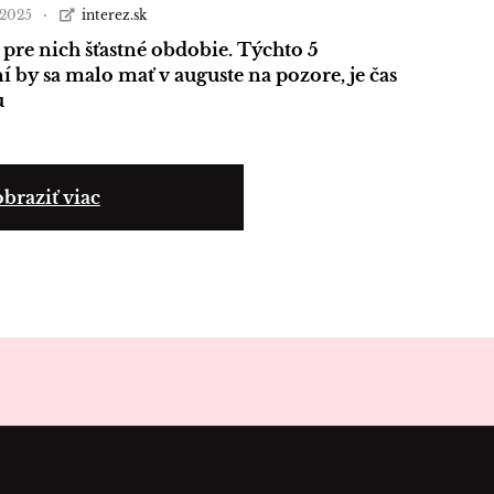
a 2025
interez.sk
 pre nich šťastné obdobie. Týchto 5
 by sa malo mať v auguste na pozore, je čas
u
braziť viac