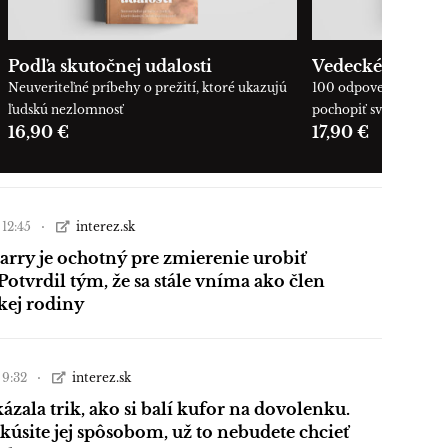
Podľa skutočnej udalosti
Vedecké okienk
Neuveriteľné príbehy o prežití, ktoré ukazujú
100 odpovedí, ktoré 
ľudskú nezlomnosť
pochopiť svet okolo n
16,90 €
17,90 €
 12:45
interez.sk
arry je ochotný pre zmierenie urobiť
Potvrdil tým, že sa stále vníma ako člen
kej rodiny
 9:32
interez.sk
ázala trik, ako si balí kufor na dovolenku.
skúsite jej spôsobom, už to nebudete chcieť