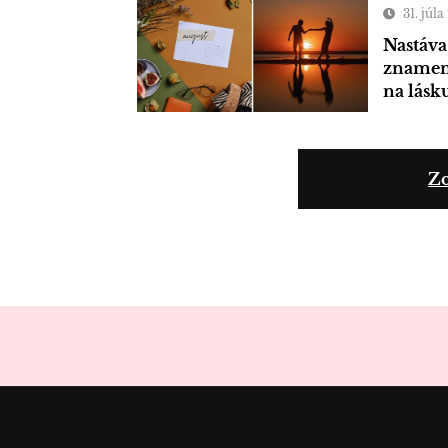
31. júl
Nastáva
znamení
na lásk
Zo