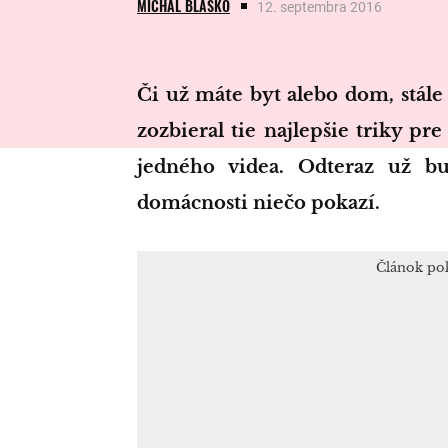
MICHAL BLAŠKO
12. septembra 2016
Či už máte byt alebo dom, stále existuje niečo, čo sa pokazí. Tento muž
zozbieral tie najlepšie triky pr
jedného videa. Odteraz už bu
domácnosti niečo pokazí.
Článok po