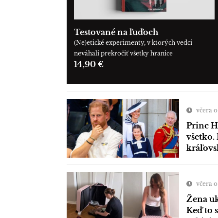
Testované na ľuďoch
(Ne)etické experimenty, v ktorých vedci
neváhali prekročiť všetky hranice
14,90 €
včera o
Princ H
všetko. 
kráľovs
včera o
Žena uk
Keď to 