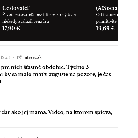
Cestovateľ
(A)Sociálne pras
Život cestovateľa bez filtrov, ktorý by si
Od trápneho ticha ku 
niekedy zaslúžil cenzúru
primitivite
17,90 €
19,69 €
 12:53
interez.sk
 pre nich šťastné obdobie. Týchto 5
 by sa malo mať v auguste na pozore, je čas
u
 dar ako jej mama. Video, na ktorom spieva,