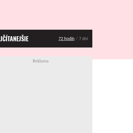
JČÍTANEJŠIE
/
72 hodín
7 dní
Reklama