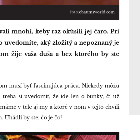
foto:
ebaumsworld.com
o uvedomíte, aký zložitý a nepoznaný je
rom žije vaša duša a bez ktorého by ste
om musí byť fascinujúca práca. Niekedy môžu
 treba si uvedomiť, že ide len o bunky, či už
 máme v tele aj my a ktoré v ňom v tejto chvíli
. Uhádli by ste, čo je čo?