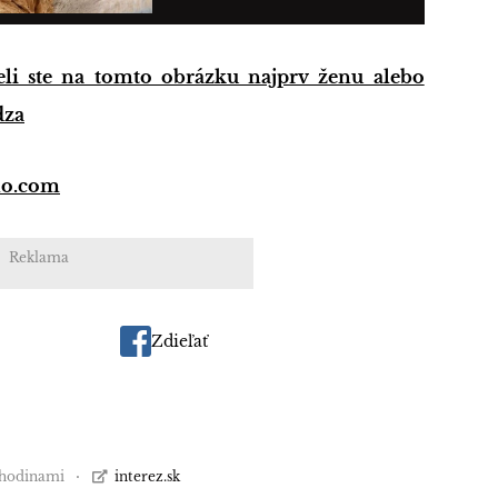
 ste na tomto obrázku najprv ženu alebo
dza
no.com
Reklama
Zdieľať
 hodinami
interez.sk