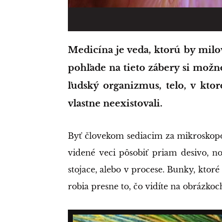
Medicína je veda, ktorú by milovali mnohí, keby raz okúsili jej čaro. Pri
pohľade na tieto zábery si možn
ľudský organizmus, telo, v kto
vlastne neexistovali.
Byť človekom sediacim za mikroskop
videné veci pôsobiť priam desivo, no
stojace, alebo v procese. Bunky, ktoré
robia presne to, čo vidíte na obrázkoch