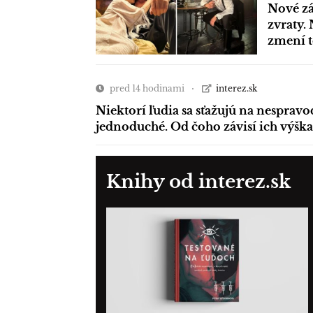
Nové zá
zvraty. 
zmení 
pred 14 hodinami
interez.sk
Niektorí ľudia sa sťažujú na nespravo
jednoduché. Od čoho závisí ich výška
Knihy od interez.sk