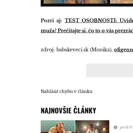
Pozri aj:
TEST OSOBNOSTI: Uvideli
muža? Prečítajte si, čo to o vás prezrá
zdroj: babskeveci.sk (Monika),
ofigen
Nahlásiť chybu v článku
NAJNOVŠIE ČLÁNKY
pred 9