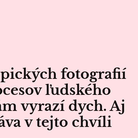
pických fotografií
ocesov ľudského
m vyrazí dych. Aj
va v tejto chvíli