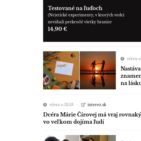
Testované na ľuďoch
(Ne)etické experimenty, v ktorých vedci
neváhali prekročiť všetky hranice
14,90 €
včera o
Nastáva
znamení
na lásk
včera o 12:53
interez.sk
Dcéra Márie Čírovej má vraj rovnaký
vo veľkom dojíma ľudí