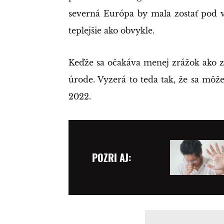
severná Európa by mala zostať pod v
teplejšie ako obvykle.
Keďže sa očakáva menej zrážok ako zv
úrode. Vyzerá to teda tak, že sa môž
2022.
POZRI AJ: