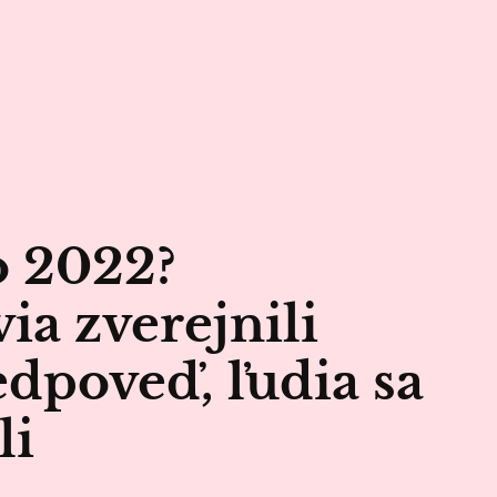
o 2022?
a zverejnili
dpoveď, ľudia sa
li