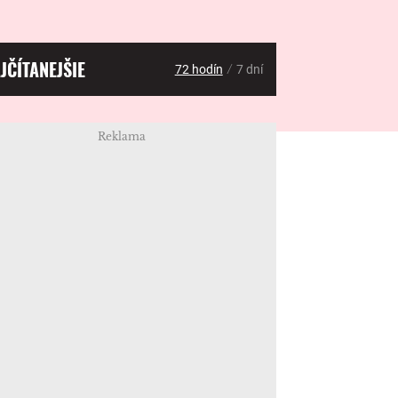
JČÍTANEJŠIE
/
72 hodín
7 dní
Reklama