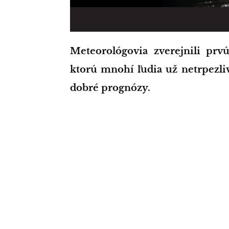
Meteorológovia zverejnili prvú predpoveď počasia na leto 2022, na
ktorú mnohí ľudia už netrpezlivo
dobré prognózy.