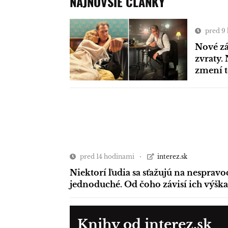
NAJNOVŠIE ČLÁNKY
pred 9
Nové zá
zvraty. 
zmení 
pred 14 hodinami
interez.sk
Niektorí ľudia sa sťažujú na nespravo
jednoduché. Od čoho závisí ich výška
Knihy od interez.sk