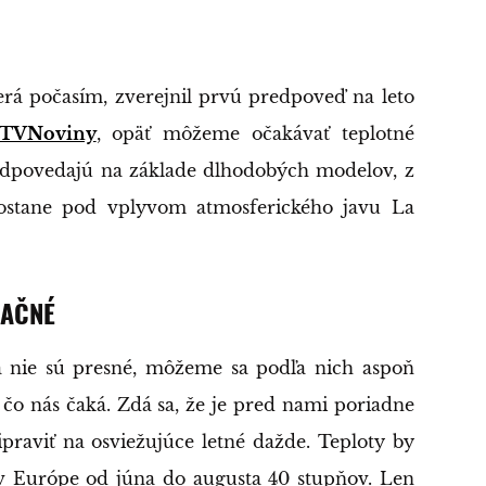
berá počasím, zverejnil prvú predpoveď na leto
 TVNoviny
, opäť môžeme očakávať teplotné
edpovedajú na základe dlhodobých modelov, z
zostane pod vplyvom atmosferického javu La
NAČNÉ
 nie sú presné, môžeme sa podľa nich aspoň
, čo nás čaká. Zdá sa, že je pred nami poriadne
praviť na osviežujúce letné dažde. Teploty by
v Európe od júna do augusta 40 stupňov. Len