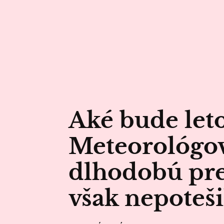
Aké bude let
Meteorológovi
dlhodobú pre
však nepoteši