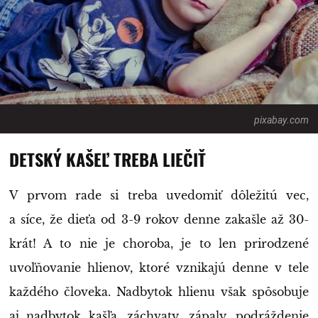
pixabay.com
DETSKÝ KAŠEĽ TREBA LIEČIŤ
V prvom rade si treba uvedomiť dôležitú vec,
a síce, že dieťa od 3-9 rokov denne zakašle až 30-
krát! A to nie je choroba, je to len prirodzené
uvoľňovanie hlienov, ktoré vznikajú denne v tele
každého človeka. Nadbytok hlienu však spôsobuje
aj nadbytok kašľa, záchvaty, zápaly, podráždenie