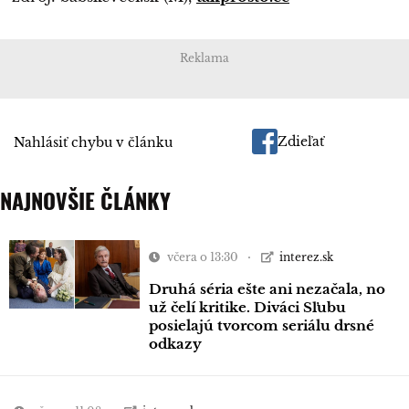
Reklama
Zdieľať
Nahlásiť chybu v článku
NAJNOVŠIE ČLÁNKY
včera o 13:30
interez.sk
Druhá séria ešte ani nezačala, no
už čelí kritike. Diváci Sľubu
posielajú tvorcom seriálu drsné
odkazy