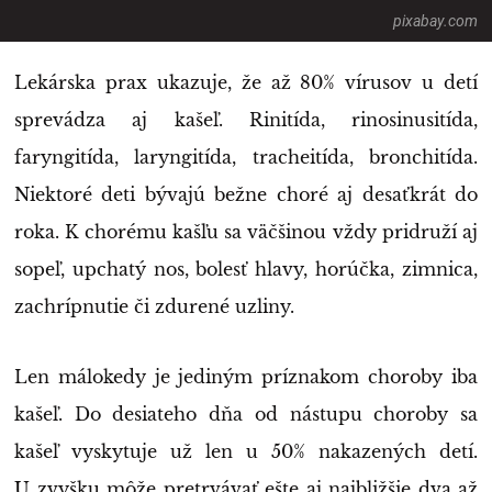
pixabay.com
Lekárska prax ukazuje, že až 80% vírusov u detí
sprevádza aj kašeľ. Rinitída, rinosinusitída,
faryngitída, laryngitída, tracheitída, bronchitída.
Niektoré deti bývajú bežne choré aj desaťkrát do
roka. K chorému kašľu sa väčšinou vždy pridruží aj
sopeľ, upchatý nos, bolesť hlavy, horúčka, zimnica,
zachrípnutie či zdurené uzliny.
Len málokedy je jediným príznakom choroby iba
kašeľ. Do desiateho dňa od nástupu choroby sa
kašeľ vyskytuje už len u 50% nakazených detí.
U zvyšku môže pretrvávať ešte aj najbližšie dva až