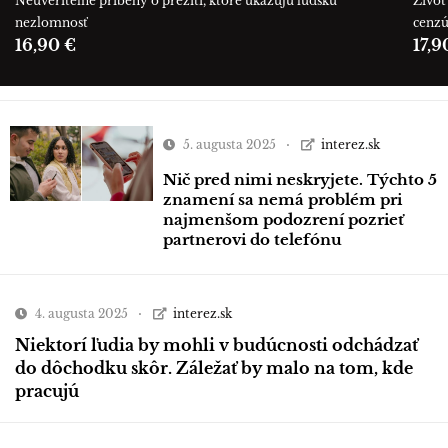
Neuveriteľné príbehy o prežití, ktoré ukazujú ľudskú
Život 
nezlomnosť
cenz
16,90 €
17,9
5. augusta 2025
interez.sk
Nič pred nimi neskryjete. Týchto 5
znamení sa nemá problém pri
najmenšom podozrení pozrieť
partnerovi do telefónu
4. augusta 2025
interez.sk
Niektorí ľudia by mohli v budúcnosti odchádzať
do dôchodku skôr. Záležať by malo na tom, kde
pracujú