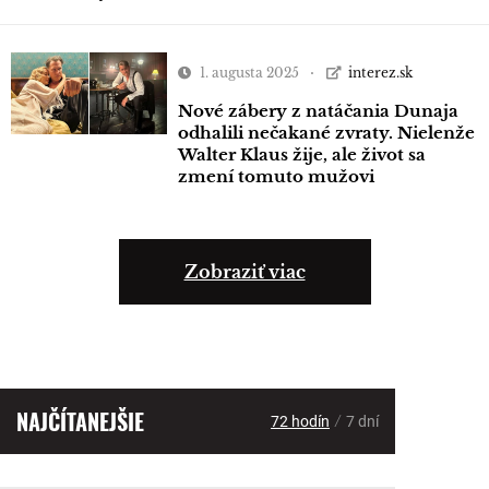
1. augusta 2025
interez.sk
Nové zábery z natáčania Dunaja
odhalili nečakané zvraty. Nielenže
Walter Klaus žije, ale život sa
zmení tomuto mužovi
Zobraziť viac
NAJČÍTANEJŠIE
/
72 hodín
7 dní