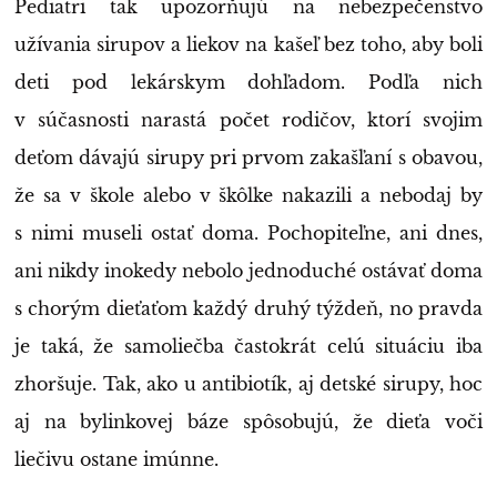
Pediatri tak upozorňujú na nebezpečenstvo
užívania sirupov a liekov na kašeľ bez toho, aby boli
deti pod lekárskym dohľadom. Podľa nich
v súčasnosti narastá počet rodičov, ktorí svojim
deťom dávajú sirupy pri prvom zakašľaní s obavou,
že sa v škole alebo v škôlke nakazili a nebodaj by
s nimi museli ostať doma. Pochopiteľne, ani dnes,
ani nikdy inokedy nebolo jednoduché ostávať doma
s chorým dieťaťom každý druhý týždeň, no pravda
je taká, že samoliečba častokrát celú situáciu iba
zhoršuje. Tak, ako u antibiotík, aj detské sirupy, hoc
aj na bylinkovej báze spôsobujú, že dieťa voči
liečivu ostane imúnne.