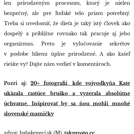
len prirodzeným procesom, ktorý je nielen
bezpečný, ale pre ľudské telo priam potrebný.
Treba si uvedomiť, že dieťa je taký istý človek ako
dospelý a približne rovnako tak pracuje aj jeho
organizmus. Preto je vylučovanie sekrétov
v podobe hlienu úplne prirodzené. A ako kašeľ
riešite vy? Dajte nám vedieť v komentároch.
Pozri aj:
20+ fotografií, kde vojvodkyňa Kate
ukázala rastúce bruško a vyzerala absolútne
úchvatne. Inšpirovať by sa ňou mohli mnohé
slovenské mamičky
zdroj: babskeveci.sk (M),
takprosto.cc