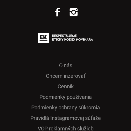
O nás
Chcem inzerovať
Cenník
Podmienky používania
Podmienky ochrany súkromia
Pra­vidlá Ins­ta­gra­mo­vej sú­ťaže
VOP reklamných služieb