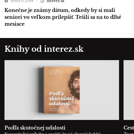
včera o 11:08
interez.sk
Konečne je známy dátum, odkedy by si mali
seniori vo veľkom prilepšiť. Tešili sa na to dlhé
mesiace
Knihy od interez.sk
Podľa skutočnej udalosti
Cest