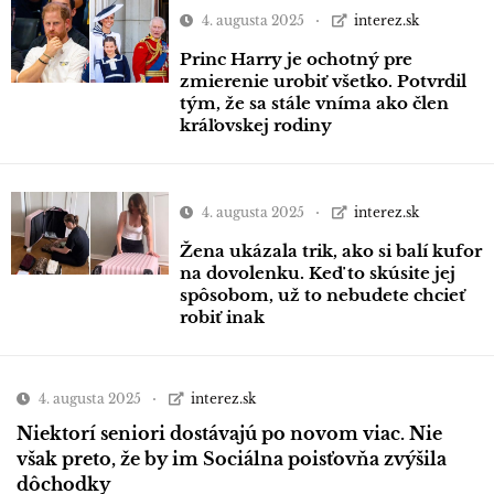
4. augusta 2025
interez.sk
Princ Harry je ochotný pre
zmierenie urobiť všetko. Potvrdil
tým, že sa stále vníma ako člen
kráľovskej rodiny
4. augusta 2025
interez.sk
Žena ukázala trik, ako si balí kufor
na dovolenku. Keď to skúsite jej
spôsobom, už to nebudete chcieť
robiť inak
4. augusta 2025
interez.sk
Niektorí seniori dostávajú po novom viac. Nie
však preto, že by im Sociálna poisťovňa zvýšila
dôchodky