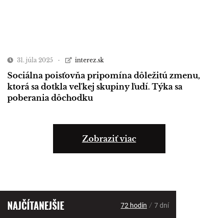
31. júla 2025
interez.sk
Sociálna poisťovňa pripomína dôležitú zmenu,
ktorá sa dotkla veľkej skupiny ľudí. Týka sa
poberania dôchodku
Zobraziť viac
NAJČÍTANEJŠIE
/
72 hodín
7 dní