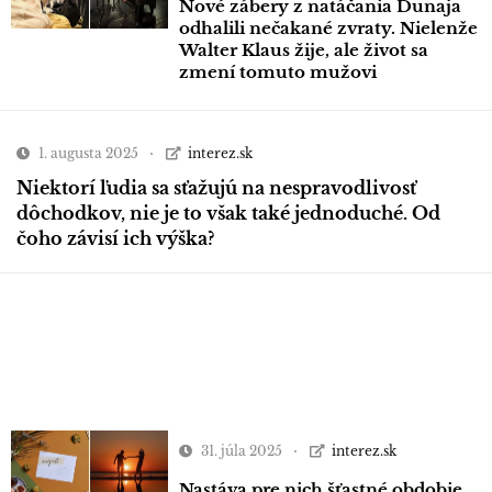
Nové zábery z natáčania Dunaja
odhalili nečakané zvraty. Nielenže
Walter Klaus žije, ale život sa
zmení tomuto mužovi
1. augusta 2025
interez.sk
Niektorí ľudia sa sťažujú na nespravodlivosť
dôchodkov, nie je to však také jednoduché. Od
čoho závisí ich výška?
31. júla 2025
interez.sk
Nastáva pre nich šťastné obdobie.