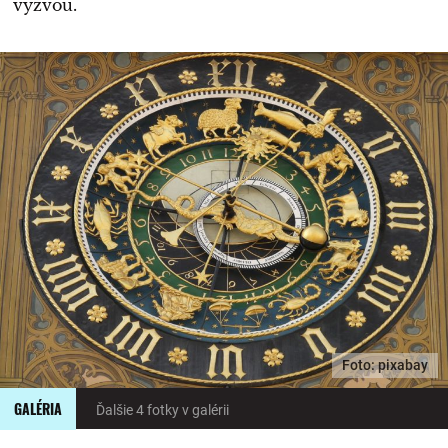
výzvou.
Foto: pixabay
GALÉRIA
Ďalšie 4 fotky v galérii