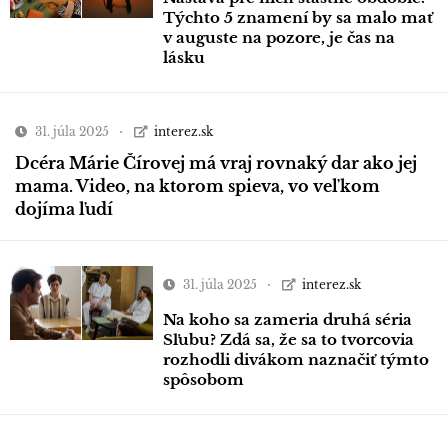
Týchto 5 znamení by sa malo mať
v auguste na pozore, je čas na
lásku
31. júla 2025
interez.sk
Dcéra Márie Čírovej má vraj rovnaký dar ako jej
mama. Video, na ktorom spieva, vo veľkom
dojíma ľudí
31. júla 2025
interez.sk
Na koho sa zameria druhá séria
Sľubu? Zdá sa, že sa to tvorcovia
rozhodli divákom naznačiť týmto
spôsobom