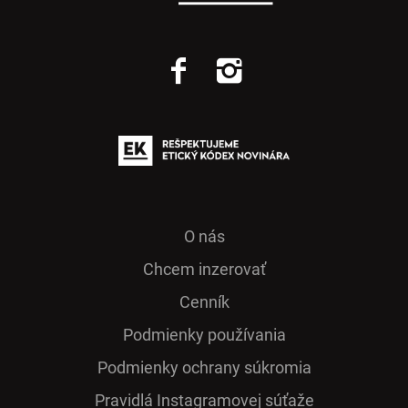
O nás
Chcem inzerovať
Cenník
Podmienky používania
Podmienky ochrany súkromia
Pra­vidlá Ins­ta­gra­mo­vej sú­ťaže