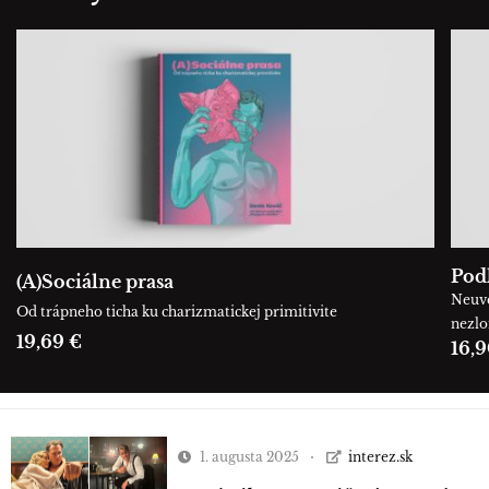
Podľ
(A)Sociálne prasa
Neuve
Od trápneho ticha ku charizmatickej primitivite
nezl
19,69 €
16,9
1. augusta 2025
interez.sk