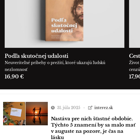
Podľa skutočnej udalosti
Cest
Neuveriteľné príbehy o prežití, ktoré ukazujú ľudskú
Život 
nezlomnosť
cenz
16,90 €
17,9
31. júla 2025
interez.sk
Nastáva pre nich šťastné obdobie.
Týchto 5 znamení by sa malo mať
v auguste na pozore, je čas na
lásku