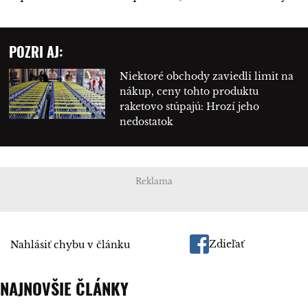
POZRI AJ:
Niektoré obchody zaviedli limit na
nákup, ceny tohto produktu
raketovo stúpajú: Hrozí jeho
nedostatok
Reklama
Zdieľať
Nahlásiť chybu v článku
NAJNOVŠIE ČLÁNKY