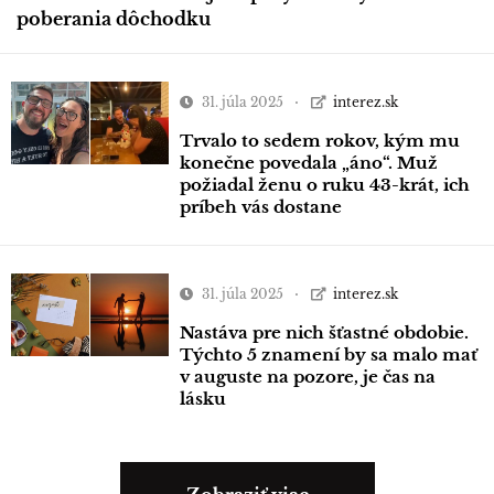
poberania dôchodku
31. júla 2025
interez.sk
Trvalo to sedem rokov, kým mu
konečne povedala „áno“. Muž
požiadal ženu o ruku 43-krát, ich
príbeh vás dostane
31. júla 2025
interez.sk
Nastáva pre nich šťastné obdobie.
Týchto 5 znamení by sa malo mať
v auguste na pozore, je čas na
lásku