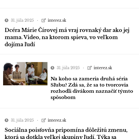
31. júla 2025
interez.sk
Dcéra Márie Čírovej má vraj rovnaký dar ako jej
mama. Video, na ktorom spieva, vo veľkom
dojíma ľudí
31. júla 2025
interez.sk
Na koho sa zameria druhá séria
Sľubu? Zdá sa, že sa to tvorcovia
rozhodli divákom naznačiť týmto
spôsobom
31. júla 2025
interez.sk
Sociálna poisťovňa pripomína dôležitú zmenu,
ktorá sa dotkla veľkej skupiny ľudí. Týka sa