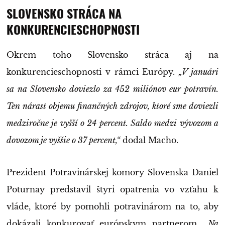
SLOVENSKO STRÁCA NA
KONKURENCIESCHOPNOSTI
Okrem toho Slovensko stráca aj na
konkurencieschopnosti v rámci Európy.
„V januári
sa na Slovensko doviezlo za 452 miliónov eur potravín.
Ten nárast objemu finančných zdrojov, ktoré sme doviezli
medziročne je vyšší o 24 percent. Saldo medzi vývozom a
dovozom je vyššie o 37 percent,“
dodal Macho.
Prezident Potravinárskej komory Slovenska Daniel
Poturnay predstavil štyri opatrenia vo vzťahu k
vláde, ktoré by pomohli potravinárom na to, aby
dokázali konkurovať európskym partnerom.
„Na