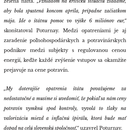
zelená nafta.
„Vzhľadom na kritickú situáciu žiadame,
aby bola spustená koncom apríla, prípadne začiatkom
mája. Ide o štátnu pomoc vo výške 6 miliónov eur,“
skonštatoval Poturnay. Medzi opatreniami je aj
zaradenie poľnohospodárskych a potravinárskych
podnikov medzi subjekty s regulovanou cenou
energií, keďže každé zvýšenie vstupov sa okamžite
prejavuje na cene potravín.
„My doterajšie opatrenia štátu považujeme za
nedostatočné a musíme si uvedomiť, že pokiaľ sa nám ceny
potravín vymknú spod kontroly, vyvolá to tlaky na
valorizáciu miezd a inflačnú špirálu, ktorá bude mať
dopad na celú slovenskú spoločnosť,“
uzavrel Poturnay.