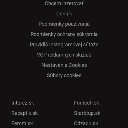
Chcem inzerovať
Cenník
Podmienky používania
Podmienky ochrany súkromia
Pra­vidlá Ins­ta­gra­mo­vej sú­ťaže
VOP reklamných služieb
Nastavenia Cookies
Súbory cookies
Interez.sk
Fontech.sk
Receptik.sk
Startitup.sk
Femm.sk
Odzadu.sk