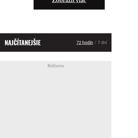
Zobraziť viac
NAJČÍTANEJŠIE
/
72 hodín
7 dní
Reklama