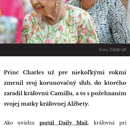
Foto: TASR/AP
Princ Charles už pre niekoľkými rokmi
zmenil svoj korunovačný sľub, do ktorého
zaradil kráľovnú Camillu, a to s požehnaním
svojej matky kráľovnej Alžbety.
Ako uvádza
portál Daily Mail
, kráľovná pri