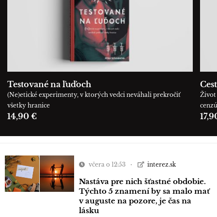
Testované na ľuďoch
Cest
(Ne)etické experimenty, v ktorých vedci neváhali prekročiť
Život 
všetky hranice
cenz
14,90 €
17,9
včera o 12:53
interez.sk
Nastáva pre nich šťastné obdobie.
Týchto 5 znamení by sa malo mať
v auguste na pozore, je čas na
lásku