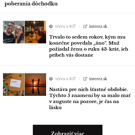
poberania dôchodku
včera o 8:17
interez.sk
Trvalo to sedem rokov, kým mu
konečne povedala „áno“. Muž
požiadal ženu o ruku 43-krát, ich
príbeh vás dostane
včera o 8:17
interez.sk
Nastáva pre nich šťastné obdobie.
Týchto 5 znamení by sa malo mať
v auguste na pozore, je čas na
lásku
Zobraziť viac