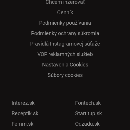
Chcem inzerovať
Cenník
Podmienky používania
Podmienky ochrany súkromia
Pra­vidlá Ins­ta­gra­mo­vej sú­ťaže
VOP reklamných služieb
Nastavenia Cookies
Súbory cookies
Interez.sk
Fontech.sk
Receptik.sk
Startitup.sk
Femm.sk
Odzadu.sk