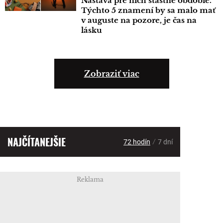
Nastáva pre nich šťastné obdobie.
Týchto 5 znamení by sa malo mať
v auguste na pozore, je čas na
lásku
Zobraziť viac
NAJČÍTANEJŠIE
/
72 hodín
7 dní
Reklama