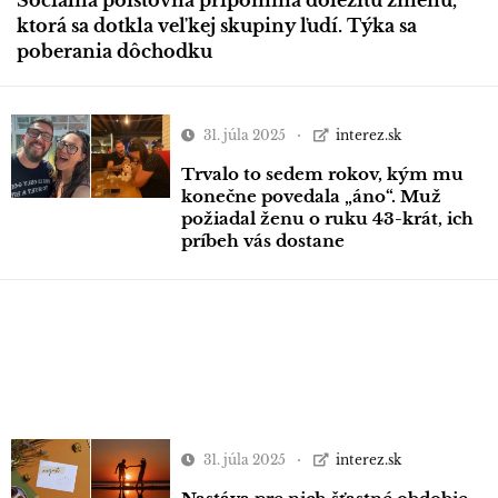
ktorá sa dotkla veľkej skupiny ľudí. Týka sa
poberania dôchodku
31. júla 2025
interez.sk
Trvalo to sedem rokov, kým mu
konečne povedala „áno“. Muž
požiadal ženu o ruku 43-krát, ich
príbeh vás dostane
31. júla 2025
interez.sk