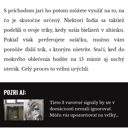
S príchodom jari ho potom môžete využiť na to, na
čo je skutočne určený. Niektorí ľudia sa taktiež
podelili o svoje triky, kedy sušia bielizeň v altánku.
Pokiaľ však preferujete sušičku, možno vám
pomôže ďalší trik, s ktorým ušetríte. Stačí, keď do
mokrého oblečenia hodíte na 15 minút aj suchý
uterák. Celý proces to veľmi urýchli.
POZRI AJ:
Tieto 3 varovné signály by ste v
domácnosti nemali ignorovať.
Môžu vás upozorňovať na veľký…