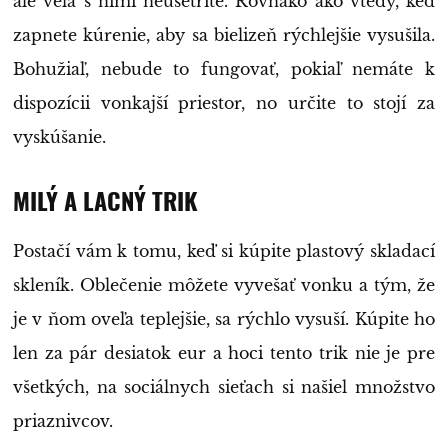
ale veľa s nimi neušetríte. Rovnako ako vtedy, keď
zapnete kúrenie, aby sa bielizeň rýchlejšie vysušila.
Bohužiaľ, nebude to fungovať, pokiaľ nemáte k
dispozícii vonkajší priestor, no určite to stojí za
vyskúšanie.
MILÝ A LACNÝ TRIK
Postačí vám k tomu, keď si kúpite plastový skladací
skleník. Oblečenie môžete vyvešať vonku a tým, že
je v ňom oveľa teplejšie, sa rýchlo vysuší. Kúpite ho
len za pár desiatok eur a hoci tento trik nie je pre
všetkých, na sociálnych sieťach si našiel množstvo
priaznivcov.