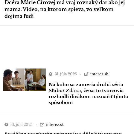
Dcéra Márie Čírovej má vraj rovnaký dar ako jej
mama. Video, na ktorom spieva, vo veľkom
dojíma ľudí
31. júla 2025
interez.sk
Na koho sa zameria druhá séria
Sľubu? Zdá sa, že sa to tvorcovia
rozhodli divákom naznačiť týmto
spôsobom
31. júla 2025
interez.sk
Sociálna poisťovňa pripomína dôležitú zmenu,