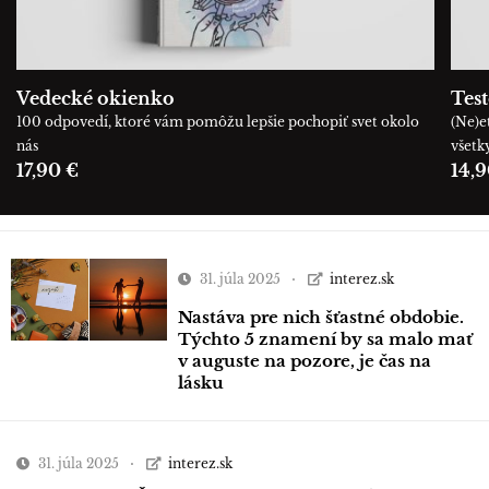
Vedecké okienko
Tes
100 odpovedí, ktoré vám pomôžu lepšie pochopiť svet okolo
(Ne)e
nás
všetk
17,90 €
14,9
31. júla 2025
interez.sk
Nastáva pre nich šťastné obdobie.
Týchto 5 znamení by sa malo mať
v auguste na pozore, je čas na
lásku
31. júla 2025
interez.sk