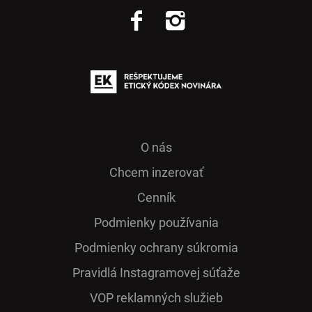
O nás
Chcem inzerovať
Cenník
Podmienky používania
Podmienky ochrany súkromia
Pra­vidlá Ins­ta­gra­mo­vej sú­ťaže
VOP reklamných služieb