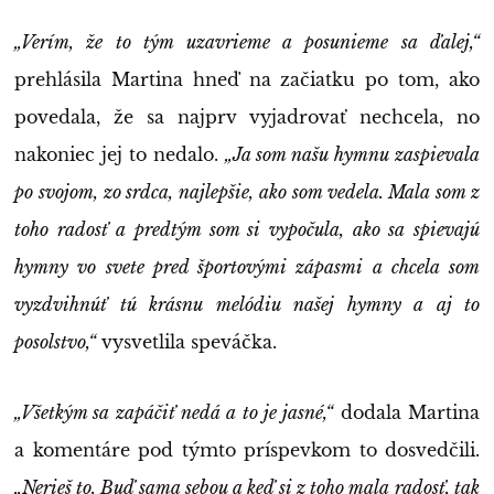
„Verím, že to tým uzavrieme a posunieme sa ďalej,“
prehlásila Martina hneď na začiatku po tom, ako
povedala, že sa najprv vyjadrovať nechcela, no
nakoniec jej to nedalo.
„Ja som našu hymnu zaspievala
po svojom, zo srdca, najlepšie, ako som vedela. Mala som z
toho radosť a predtým som si vypočula, ako sa spievajú
hymny vo svete pred športovými zápasmi a chcela som
vyzdvihnúť tú krásnu melódiu našej hymny a aj to
posolstvo,“
vysvetlila speváčka.
„Všetkým sa zapáčiť nedá a to je jasné,“
dodala Martina
a komentáre pod týmto príspevkom to dosvedčili.
„Nerieš to. Buď sama sebou a keď si z toho mala radosť, tak