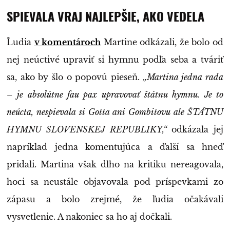
SPIEVALA VRAJ NAJLEPŠIE, AKO VEDELA
Ľudia
v komentároch
Martine odkázali, že bolo od
nej neúctivé upraviť si hymnu podľa seba a tváriť
sa, ako by šlo o popovú pieseň.
„Martina jedna rada
– je absolútne fau pax upravovať štátnu hymnu. Je to
neúcta, nespievala si Gotta ani Gombitovu ale ŠTÁTNU
HYMNU SLOVENSKEJ REPUBLIKY,“
odkázala jej
napríklad jedna komentujúca a ďalší sa hneď
pridali. Martina však dlho na kritiku nereagovala,
hoci sa neustále objavovala pod príspevkami zo
zápasu a bolo zrejmé, že ľudia očakávali
vysvetlenie. A nakoniec sa ho aj dočkali.