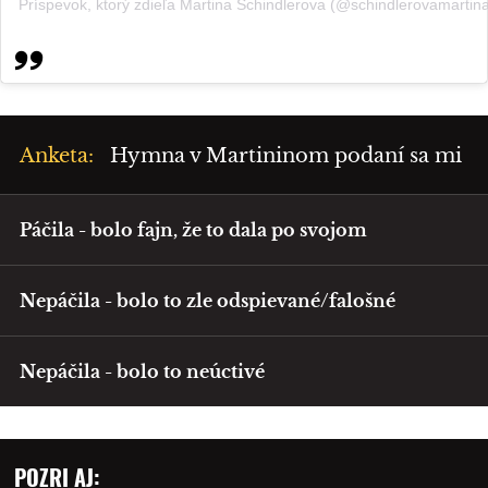
Príspevok, ktorý zdieľa Martina Schindlerova (@schindlerovamartin
Anketa:
Hymna v Martininom podaní sa mi
Páčila - bolo fajn, že to dala po svojom
Nepáčila - bolo to zle odspievané/falošné
Nepáčila - bolo to neúctivé
POZRI AJ: