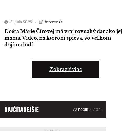
31. júla 2025
interez.sk
Dcéra Márie Čírovej má vraj rovnaký dar ako jej
mama. Video, na ktorom spieva, vo veľkom
dojíma ľudí
Zobraziť viac
NAJČÍTANEJŠIE
/
72 hodín
7 dní