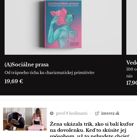
Ved
(A)Sociálne prasa
100 o
Od trápneho ticha ku charizmatickej primitivite
nás
19,69 €
17,9
pred 9 hodinami
interez.sk
Žena ukázala trik, ako si balí kufor
na dovolenku. Keď to skúsite jej
spôsobom, už to nebudete chcieť