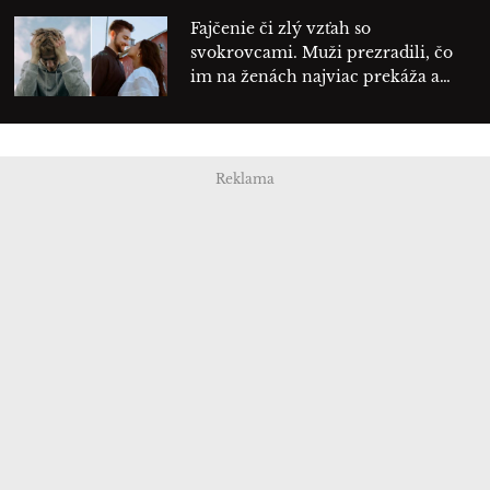
Fajčenie či zlý vzťah so
svokrovcami. Muži prezradili, čo
im na ženách najviac prekáža a…
Reklama