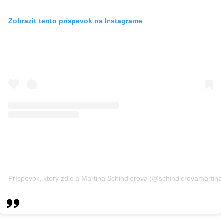
Zobraziť tento príspevok na Instagrame
Príspevok, ktorý zdieľa Martina Schindlerova (@schindlerovamartin