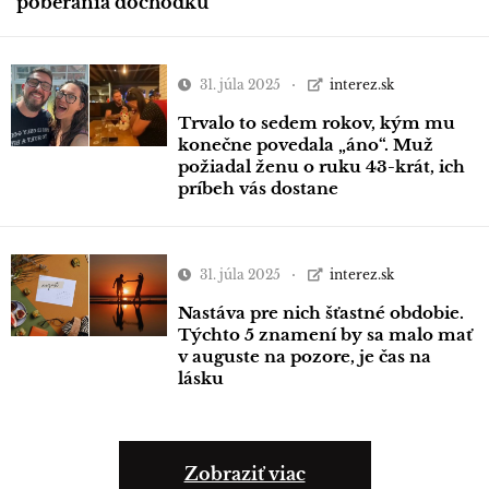
poberania dôchodku
31. júla 2025
interez.sk
Trvalo to sedem rokov, kým mu
konečne povedala „áno“. Muž
požiadal ženu o ruku 43-krát, ich
príbeh vás dostane
31. júla 2025
interez.sk
Nastáva pre nich šťastné obdobie.
Týchto 5 znamení by sa malo mať
v auguste na pozore, je čas na
lásku
Zobraziť viac