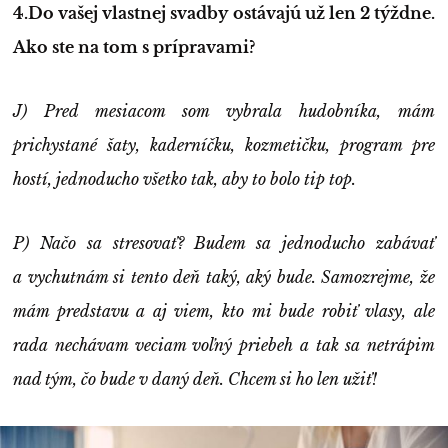
4.Do vašej vlastnej svadby ostávajú už len 2 týždne.
Ako ste na tom s prípravami?
J) Pred mesiacom som vybrala hudobníka, mám
prichystané šaty, kaderníčku, kozmetičku, program pre
hostí, jednoducho všetko tak, aby to bolo tip top.
P) Načo sa stresovať? Budem sa jednoducho zabávať
a vychutnám si tento deň taký, aký bude. Samozrejme, že
mám predstavu a aj viem, kto mi bude robiť vlasy, ale
rada nechávam veciam voľný priebeh a tak sa netrápim
nad tým, čo bude v daný deň. Chcem si ho len užiť!