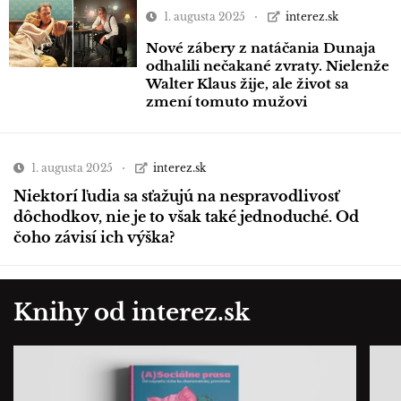
1. augusta 2025
interez.sk
Nové zábery z natáčania Dunaja
odhalili nečakané zvraty. Nielenže
Walter Klaus žije, ale život sa
zmení tomuto mužovi
1. augusta 2025
interez.sk
Niektorí ľudia sa sťažujú na nespravodlivosť
dôchodkov, nie je to však také jednoduché. Od
čoho závisí ich výška?
Knihy od interez.sk