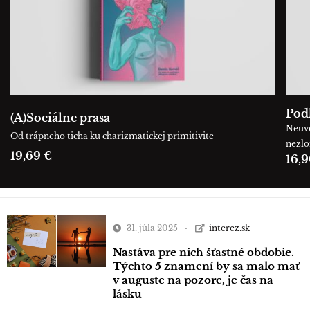
Podľ
(A)Sociálne prasa
Neuve
Od trápneho ticha ku charizmatickej primitivite
nezl
19,69 €
16,9
31. júla 2025
interez.sk
Nastáva pre nich šťastné obdobie.
Týchto 5 znamení by sa malo mať
v auguste na pozore, je čas na
lásku