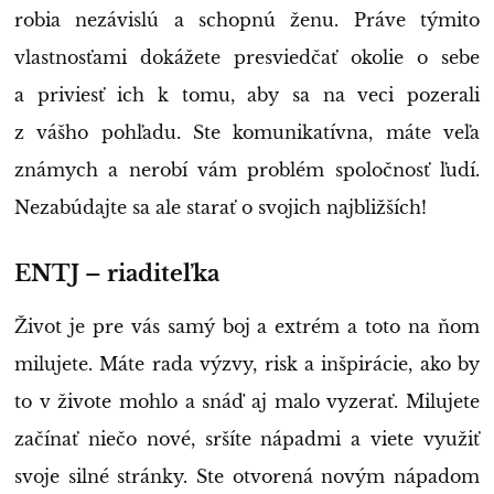
robia nezávislú a schopnú ženu. Práve týmito
vlastnosťami dokážete presviedčať okolie o sebe
a priviesť ich k tomu, aby sa na veci pozerali
z vášho pohľadu. Ste komunikatívna, máte veľa
známych a nerobí vám problém spoločnosť ľudí.
Nezabúdajte sa ale starať o svojich najbližších!
ENTJ – riaditeľka
Život je pre vás samý boj a extrém a toto na ňom
milujete. Máte rada výzvy, risk a inšpirácie, ako by
to v živote mohlo a snáď aj malo vyzerať. Milujete
začínať niečo nové, sršíte nápadmi a viete využiť
svoje silné stránky. Ste otvorená novým nápadom