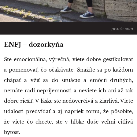
pexels.com
ENFJ – dozorkyňa
Ste emocionálna, výrečná, viete dobre gestikulovať
a pomenovať, čo očakávate. Snažíte sa po každom
chápať a vžiť sa do situácie a emócií druhých,
nemáte radi nepríjemnosti a neviete ich ani až tak
dobre riešiť. V láske ste nedôverčivá a žiarlivá. Viete
udalosti predvídať a aj napriek tomu, že pôsobíte,
že viete čo chcete, ste v hĺbke duše veľmi citlivá
bytosť.