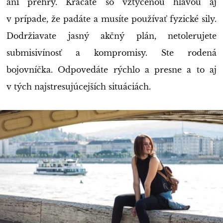
ani prehry. Kráčate so vztýčenou hlavou aj
v prípade, že padáte a musíte používať fyzické sily.
Dodržiavate jasný akčný plán, netolerujete
submisivínosť a kompromisy. Ste rodená
bojovníčka. Odpovedáte rýchlo a presne a to aj
v tých najstresujúcejších situáciách.