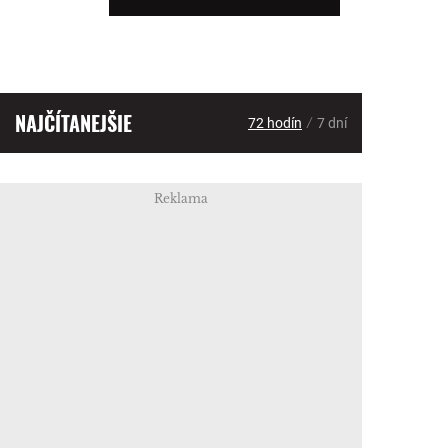
NAJČÍTANEJŠIE
/
72 hodín
7 dní
Reklama