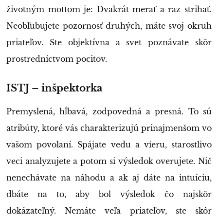
životným mottom je: Dvakrát merať a raz strihať.
Neobľubujete pozornosť druhých, máte svoj okruh
priateľov. Ste objektívna a svet poznávate skôr
prostredníctvom pocitov.
ISTJ – inšpektorka
Premyslená, hĺbavá, zodpovedná a presná. To sú
atribúty, ktoré vás charakterizujú prinajmenšom vo
vašom povolaní. Spájate vedu a vieru, starostlivo
veci analyzujete a potom si výsledok overujete. Nič
nenechávate na náhodu a ak aj dáte na intuíciu,
dbáte na to, aby bol výsledok čo najskôr
dokázateľný. Nemáte veľa priateľov, ste skôr