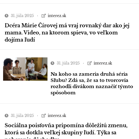
31. júla 2025
interez.sk
Dcéra Márie Čírovej má vraj rovnaký dar ako jej
mama. Video, na ktorom spieva, vo veľkom
dojíma ľudí
31. júla 2025
interez.sk
Na koho sa zameria druhá séria
Sľubu? Zdá sa, že sa to tvorcovia
rozhodli divákom naznačiť týmto
spôsobom
31. júla 2025
interez.sk
Sociálna poisťovňa pripomína dôležitú zmenu,
ktorá sa dotkla veľkej skupiny ľudí. Týka sa