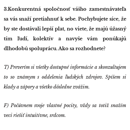
3.Konkurentná spoločnosť vášho zamestnávateľa
sa vás snaží pretiahnuť k sebe. Pochybujete síce, že
by ste dostávali lepší plat, no viete, že majú úžasný
tím ľudí, kolektív a navyše vám ponúkajú
dlhodobú spoluprácu. Ako sa rozhodnete?
T) Preverím si všetky dostupné informácie a skonzultujem
to so známym s oddelenia ľudských zdrojov. Spíšem si
klady a zápory a všetko dôsledne zvážim.
F) Počúvnem svoje vlastné pocity, vždy sa totiž snažím
veci riešiť intuitívne, srdcom.