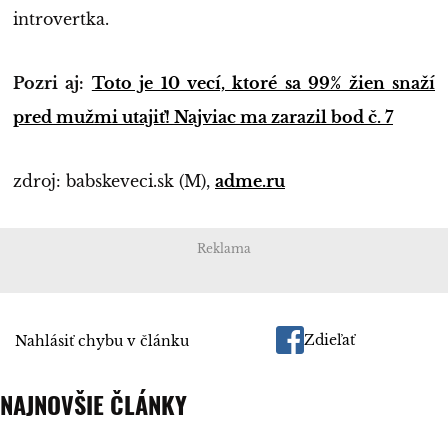
introvertka.
Pozri aj:
Toto je 10 vecí, ktoré sa 99% žien snaží
pred mužmi utajiť! Najviac ma zarazil bod č. 7
zdroj: babskeveci.sk (M),
adme.ru
Reklama
Zdieľať
Nahlásiť chybu v článku
NAJNOVŠIE ČLÁNKY