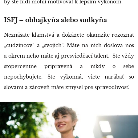
by ste ľudí mohli motivovať k lepším výkonom.
ISFJ – obhajkyňa alebo sudkyňa
Neznášate klamstvá a dokážete okamžite rozoznať
„cudzincov“ a „svojich“. Máte na nich doslova nos
a okrem neho máte aj presviedčací talent. Ste vždy
stopercentne pripravená a nikdy o sebe
nepochybujete. Ste výkonná, viete narábať so
slovami a zároveň máte zmysel pre spravodlivosť.