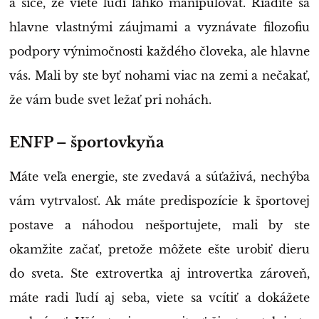
a síce, že viete ľudí ľahko manipulovať. Riadite sa
hlavne vlastnými záujmami a vyznávate filozofiu
podpory výnimočnosti každého človeka, ale hlavne
vás. Mali by ste byť nohami viac na zemi a nečakať,
že vám bude svet ležať pri nohách.
ENFP – športovkyňa
Máte veľa energie, ste zvedavá a súťaživá, nechýba
vám vytrvalosť. Ak máte predispozície k športovej
postave a náhodou nešportujete, mali by ste
okamžite začať, pretože môžete ešte urobiť dieru
do sveta. Ste extrovertka aj introvertka zároveň,
máte radi ľudí aj seba, viete sa vcítiť a dokážete