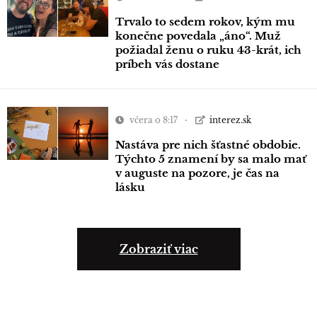
Trvalo to sedem rokov, kým mu
konečne povedala „áno“. Muž
požiadal ženu o ruku 43-krát, ich
príbeh vás dostane
včera o 8:17
interez.sk
Nastáva pre nich šťastné obdobie.
Týchto 5 znamení by sa malo mať
v auguste na pozore, je čas na
lásku
Zobraziť viac