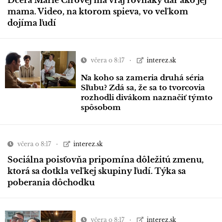
mama. Video, na ktorom spieva, vo veľkom
dojíma ľudí
včera o 8:17
interez.sk
Na koho sa zameria druhá séria
Sľubu? Zdá sa, že sa to tvorcovia
rozhodli divákom naznačiť týmto
spôsobom
včera o 8:17
interez.sk
Sociálna poisťovňa pripomína dôležitú zmenu,
ktorá sa dotkla veľkej skupiny ľudí. Týka sa
poberania dôchodku
včera o 8:17
interez.sk