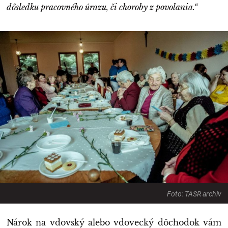
dôsledku pracovného úrazu, či choroby z povolania.“
Foto: TASR archív
Nárok na vdovský alebo vdovecký dôchodok vám