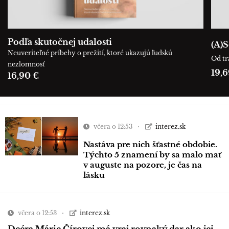
Podľa skutočnej udalosti
(A)S
Neuveriteľné príbehy o prežití, ktoré ukazujú ľudskú
Od tr
nezlomnosť
19,6
16,90 €
včera o 12:53
interez.sk
Nastáva pre nich šťastné obdobie.
Týchto 5 znamení by sa malo mať
v auguste na pozore, je čas na
lásku
včera o 12:53
interez.sk
Dcéra Márie Čírovej má vraj rovnaký dar ako jej