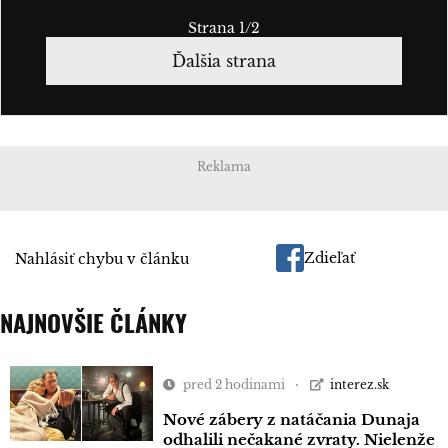
Strana 1/2
Ďalšia strana
Reklama
Zdieľať
Nahlásiť chybu v článku
NAJNOVŠIE ČLÁNKY
pred 2 hodinami
interez.sk
Nové zábery z natáčania Dunaja
odhalili nečakané zvraty. Nielenže