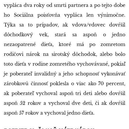
vypláca dva roky od smrti partnera a po tejto dobe
ho Sociálna poisťovňa vypláca len výnimočne.
Týka sa to prípadov, ak vdova/vdovec dovŕšil
dôchodkový vek, stará sa aspoň o jedno
nezaopatrené dieťa, ktoré má po zomretom
rodičovi nárok na sirotský dôchodok, alebo bolo
toto dieťa v rodine zomretého vychovávané, pokiaľ
je poberateľ invalidný a jeho schopnosť vykonávať
zárobkovú činnosť poklesla o viac ako 70 percent,
ak poberateľ vychoval aspoň tri deti alebo dovŕšil
aspoň 52 rokov a vychoval dve deti, či ak dovŕšil
aspoň 57 rokov a vychoval jedno dieťa.