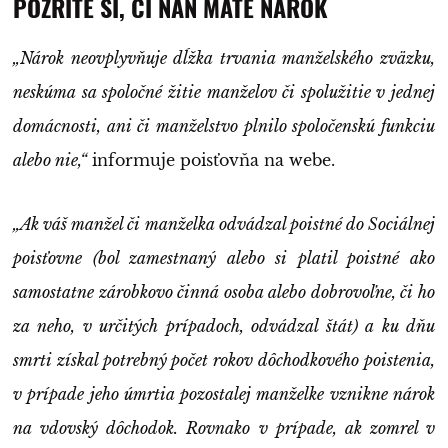
POZRITE SI, ČI NAŇ MÁTE NÁROK
„Nárok neovplyvňuje dĺžka trvania manželského zväzku,
neskúma sa spoločné žitie manželov či spolužitie v jednej
domácnosti, ani či manželstvo plnilo spoločenskú funkciu
alebo nie,“
informuje poisťovňa na webe.
„Ak váš manžel či manželka odvádzal poistné do Sociálnej
poisťovne (bol zamestnaný alebo si platil poistné ako
samostatne zárobkovo činná osoba alebo dobrovoľne, či ho
za neho, v určitých prípadoch, odvádzal štát) a ku dňu
smrti získal potrebný počet rokov dôchodkového poistenia,
v prípade jeho úmrtia pozostalej manželke vznikne nárok
na vdovský dôchodok. Rovnako v prípade, ak zomrel v