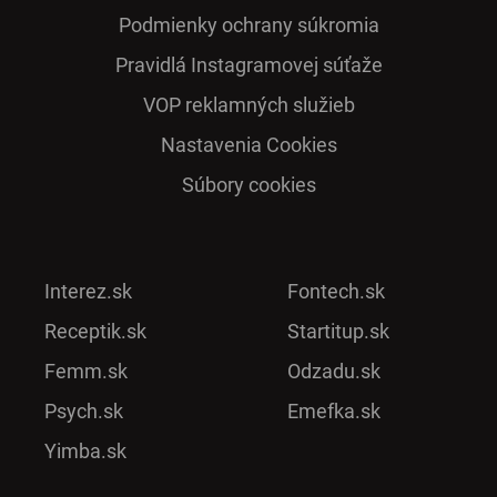
Podmienky ochrany súkromia
Pra­vidlá Ins­ta­gra­mo­vej sú­ťaže
VOP reklamných služieb
Nastavenia Cookies
Súbory cookies
Interez.sk
Fontech.sk
Receptik.sk
Startitup.sk
Femm.sk
Odzadu.sk
Psych.sk
Emefka.sk
Yimba.sk