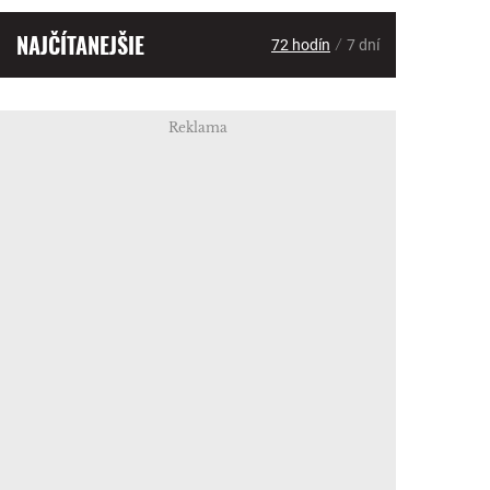
NAJČÍTANEJŠIE
/
72 hodín
7 dní
Reklama