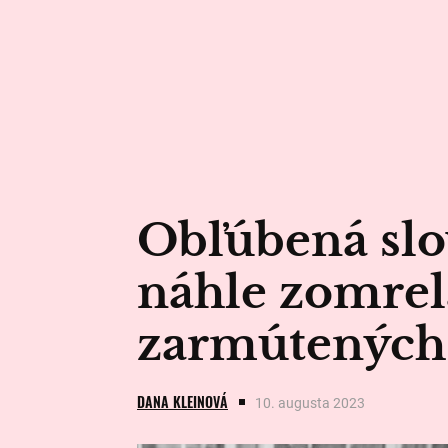
Obľúbená slo
náhle zomrela
zarmútených
DANA KLEINOVÁ
10. augusta 2023