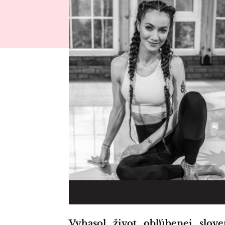
Vyhasol život obľúbenej slovenskej trénerky. Jej sestra i kolegovia