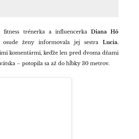
á fitness trénerka a influencerka
Diana Hô
 osude ženy informovala jej sestra
Lucia
.
riacimi komentármi, keďže len pred dvoma dňami
átska – potopila sa až do hĺbky 30 metrov.