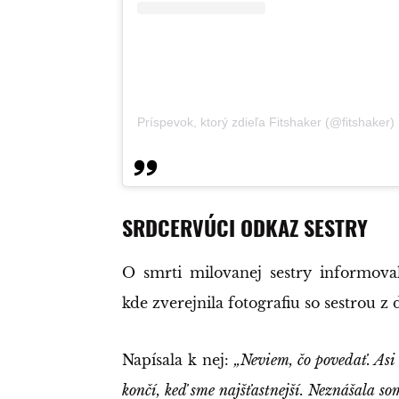
Príspevok, ktorý zdieľa Fitshaker (@fitshaker)
SRDCERVÚCI ODKAZ SESTRY
O smrti milovanej sestry informova
kde zverejnila fotografiu so sestrou z 
Napísala k nej:
„Neviem, čo povedať. Asi l
končí, keď sme najšťastnejší. Neznášala som