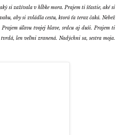
aký si zažívala v hĺbke mora. Prajem ti šťastie, aké si
hu, aby si zvládla cestu, ktorá ťa teraz čaká. Nebež
 Prajem úľavu tvojej hlave, srdcu aj duši. Prajem ti
 tvrdá, len veľmi zranená. Nadýchni sa, sestra moja.