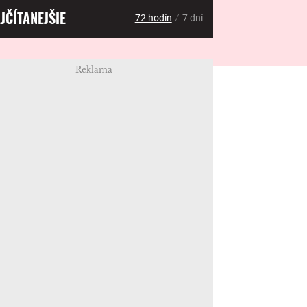
JČÍTANEJŠIE
/
72 hodín
7 dní
Reklama