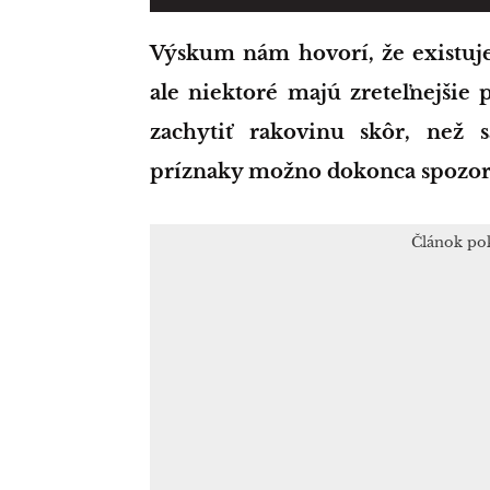
Výskum nám hovorí, že existuje viac ako 200 rôznych typov rakoviny,
ale niektoré majú zreteľnejšie 
zachytiť rakovinu skôr, než 
príznaky možno dokonca spozoro
Článok po