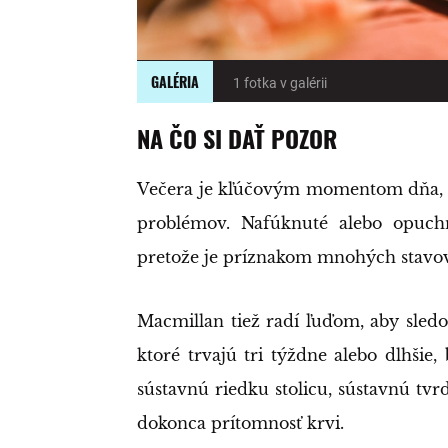
GALÉRIA
1 fotka v galérii
NA ČO SI DAŤ POZOR
Večera je kľúčovým momentom dňa, ke
problémov. Nafúknuté alebo opuch
pretože je príznakom mnohých stavov,
Macmillan tiež radí ľuďom, aby sledo
ktoré trvajú tri týždne alebo dlhši
sústavnú riedku stolicu, sústavnú tvrd
dokonca prítomnosť krvi.