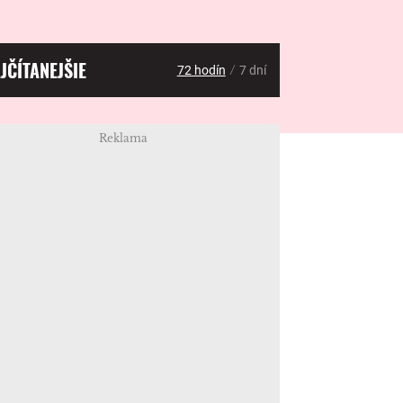
JČÍTANEJŠIE
/
72 hodín
7 dní
Reklama