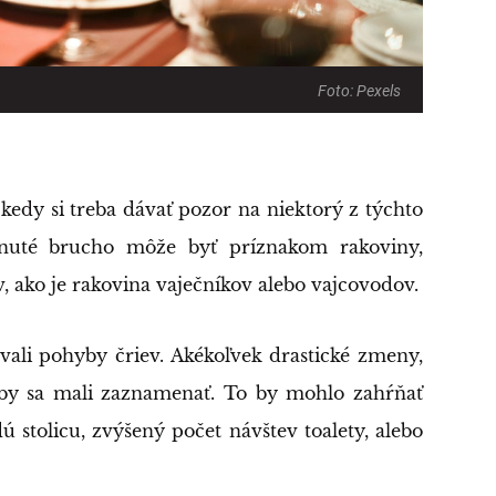
Foto: Pexels
dy si treba dávať pozor na niektorý z týchto
nuté brucho môže byť príznakom rakoviny,
 ako je rakovina vaječníkov alebo vajcovodov.
vali pohyby čriev. Akékoľvek drastické zmeny,
e, by sa mali zaznamenať. To by mohlo zahŕňať
ú stolicu, zvýšený počet návštev toalety, alebo