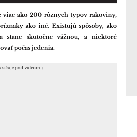
príznaky ako iné. Existujú spôsoby, ako
sa stane skutočne vážnou, a niektoré
vať počas jedenia.
kračuje pod videom ↓