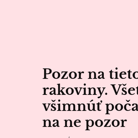
Pozor na tiet
rakoviny. Vše
všimnúť počas
na ne pozor