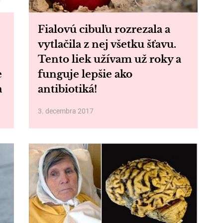
Fialovú cibuľu rozrezala a
vytlačila z nej všetku šťavu.
Tento liek užívam už roky a
e
funguje lepšie ako
a
antibiotiká!
3. decembra 2017