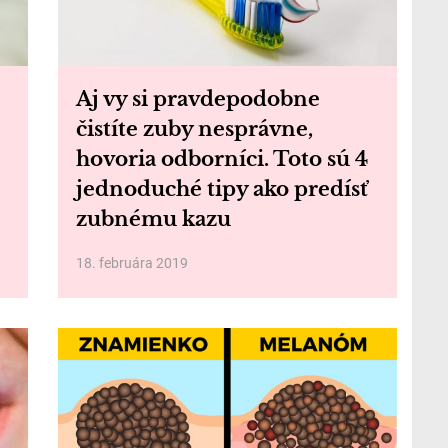
Aj vy si pravdepodobne
čistíte zuby nesprávne,
hovoria odborníci. Toto sú 4
jednoduché tipy ako predísť
zubnému kazu
18. februára 2019