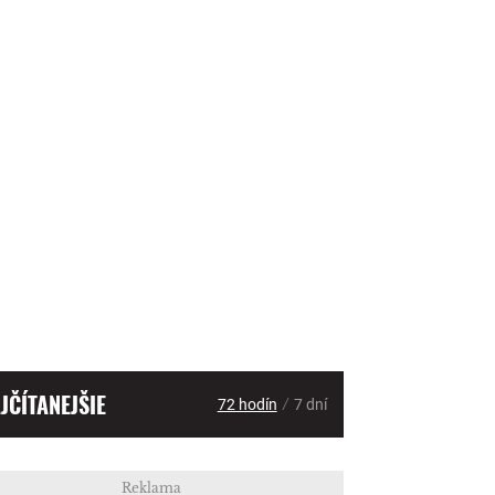
JČÍTANEJŠIE
/
72 hodín
7 dní
Reklama