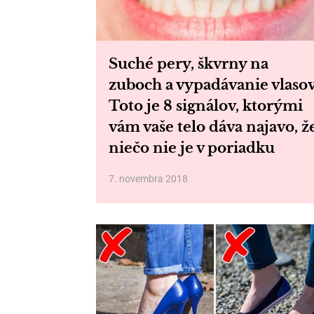
Suché pery, škvrny na
zuboch a vypadávanie vlasov
Toto je 8 signálov, ktorými
vám vaše telo dáva najavo, ž
niečo nie je v poriadku
7. novembra 2018