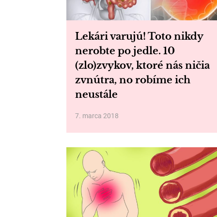
Lekári varujú! Toto nikdy
nerobte po jedle. 10
(zlo)zvykov, ktoré nás ničia
zvnútra, no robíme ich
neustále
7. marca 2018