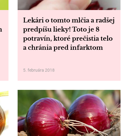
Lekári o tomto mlčia a radšej
m
predpíšu lieky! Toto je 8
potravín, ktoré prečistia telo
a chránia pred infarktom
5. februára 2018