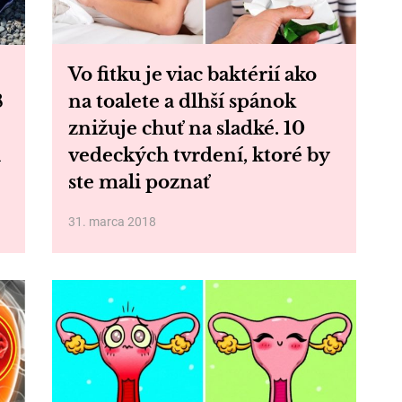
Vo fitku je viac baktérií ako
8
na toalete a dlhší spánok
znižuje chuť na sladké. 10
i
vedeckých tvrdení, ktoré by
ste mali poznať
31. marca 2018