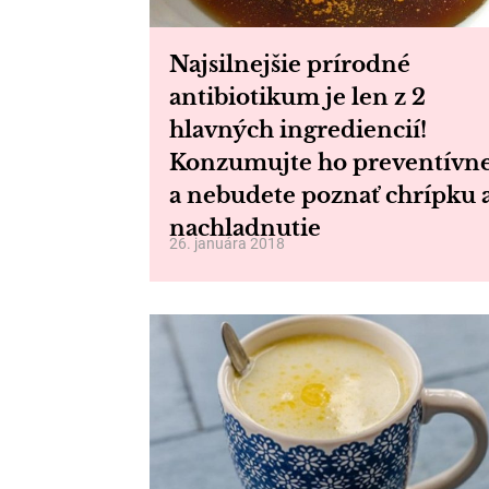
Najsilnejšie prírodné
antibiotikum je len z 2
hlavných ingrediencií!
Konzumujte ho preventívn
a nebudete poznať chrípku 
nachladnutie
26. januára 2018