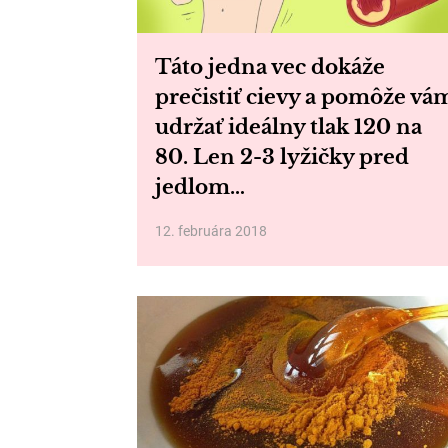
Táto jedna vec dokáže
prečistiť cievy a pomôže vá
udržať ideálny tlak 120 na
80. Len 2-3 lyžičky pred
jedlom…
12. februára 2018