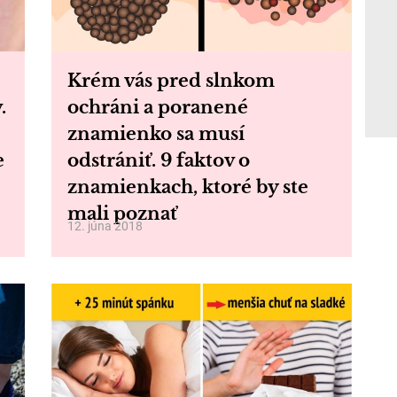
Krém vás pred slnkom
.
ochráni a poranené
znamienko sa musí
e
odstrániť. 9 faktov o
znamienkach, ktoré by ste
mali poznať
12. júna 2018