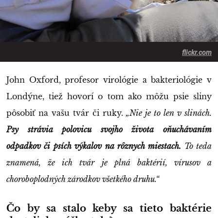
flickr.com
John Oxford, profesor virológie a bakteriológie v
Londýne, tiež hovorí o tom ako môžu psie sliny
pôsobiť na vašu tvár či ruky.
„Nie je to len v slinách.
Psy strávia polovicu svojho života oňuchávaním
odpadkov či psích výkalov na rôznych miestach.
To teda
znamená, že ich tvár je plná baktérií, vírusov a
choroboplodných zárodkov všetkého druhu.“
Čo by sa stalo keby sa tieto baktérie