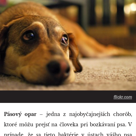
flickr.com
Pásový opar
– jedna z najobyčajnejších chorôb,
ktoré môžu prejsť na človeka pri bozkávaní psa. V
prípade, že sa tieto baktérie v ústach vášho psa