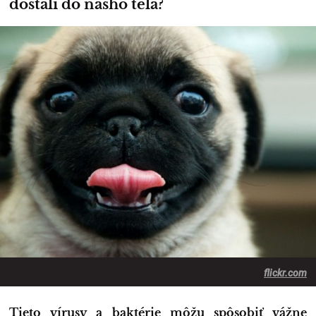
dostali do nášho tela?
flickr.com
Tieto vírusy a baktérie môžu spôsobiť vážne