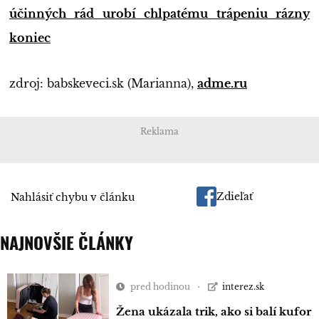
účinných rád urobí chlpatému trápeniu rázny
koniec
zdroj: babskeveci.sk (Marianna),
adme.ru
Reklama
Zdieľať
Nahlásiť chybu v článku
NAJNOVŠIE ČLÁNKY
pred hodinou
interez.sk
Žena ukázala trik, ako si balí kufor