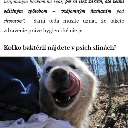
vzájomným bozkom na tvár,
pes sa tiež zdraví, ale veľmi
odlišným spôsobom – vzájomným ňuchaním
pod
chvostom“.
Sami teda musíte uznať, že takéto
zdravenie práve hygienické nie je.
Koľko baktérií nájdete v psích slinách?