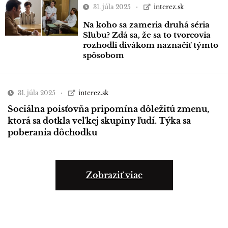
31. júla 2025
interez.sk
Na koho sa zameria druhá séria
Sľubu? Zdá sa, že sa to tvorcovia
rozhodli divákom naznačiť týmto
spôsobom
31. júla 2025
interez.sk
Sociálna poisťovňa pripomína dôležitú zmenu,
ktorá sa dotkla veľkej skupiny ľudí. Týka sa
poberania dôchodku
Zobraziť viac