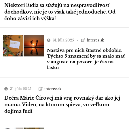
Niektorí ľudia sa sťažujú na nespravodlivosť
dôchodkov, nie je to však také jednoduché. Od
čoho závisí ich výška?
31. júla 2025
interez.sk
Nastáva pre nich šťastné obdobie.
Týchto 5 znamení by sa malo mať
v auguste na pozore, je čas na
lásku
31. júla 2025
interez.sk
Dcéra Márie Čírovej má vraj rovnaký dar ako jej
mama. Video, na ktorom spieva, vo veľkom
dojíma ľudí