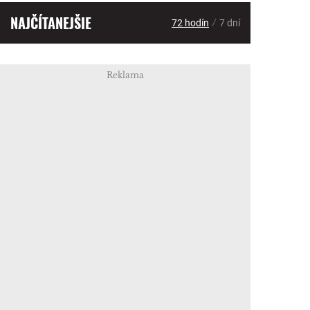
NAJČÍTANEJŠIE
/
72 hodín
7 dní
Reklama