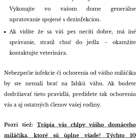
Vykonajte vo vašom dome generálne
upratovanie spojené s dezinfekciou.
Ak vidíte že sa váš pes necíti dobre, má iné
správanie, stratil chuť do jedla – okamžite
kontaktujte veterinára.
Nebezpečie infekcie či ochorenia od vášho miláčika
by ste nemali brať na ľahkú váhu. Ak budete
dodržiavať tieto pravidlá, predídete tak ochoreniu
vás a aj ostatných členov vašej rodiny.
Pozri tiež:
Trápia vás chlpy vášho domáceho
miláčika, ktoré sú úplne všade? Týchto 10