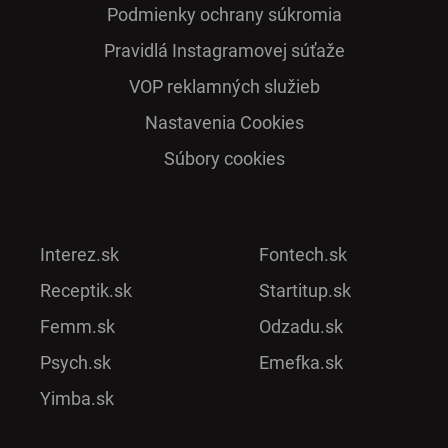
Podmienky ochrany súkromia
Pra­vidlá Ins­ta­gra­mo­vej sú­ťaže
VOP reklamných služieb
Nastavenia Cookies
Súbory cookies
Interez.sk
Fontech.sk
Receptik.sk
Startitup.sk
Femm.sk
Odzadu.sk
Psych.sk
Emefka.sk
Yimba.sk