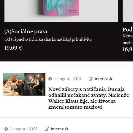
Podľ
(A)Sociálne prasa
Neuve
Od trápneho ticha ku charizmatickej primitivite
nezl
19,69 €
16,9
1. augusta 2025
interez.sk
Nové zábery z natáčania Dunaja
odhalili nečakané zvraty. Nielenže
Walter Klaus žije, ale život sa
zmení tomuto mužovi
1. augusta 2025
interez.sk