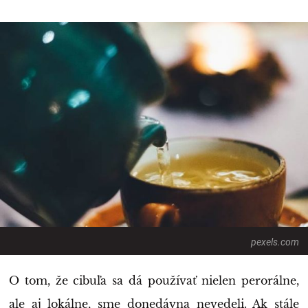
pexels.com
O tom, že cibuľa sa dá používať nielen perorálne,
ale aj lokálne, sme donedávna nevedeli. Ak stále