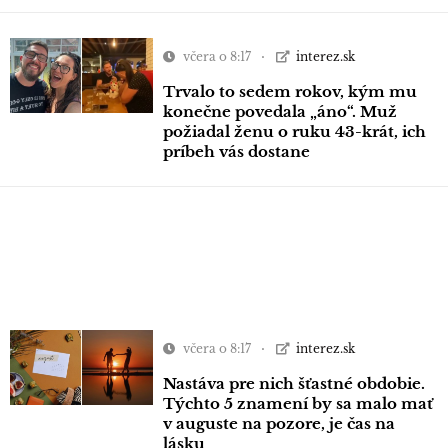
včera o 8:17
interez.sk
Trvalo to sedem rokov, kým mu
konečne povedala „áno“. Muž
požiadal ženu o ruku 43-krát, ich
príbeh vás dostane
včera o 8:17
interez.sk
Nastáva pre nich šťastné obdobie.
Týchto 5 znamení by sa malo mať
v auguste na pozore, je čas na
lásku