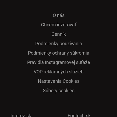
O nás
Chcem inzerovať
Cenník
Podmienky používania
Podmienky ochrany súkromia
Pra­vidlá Ins­ta­gra­mo­vej sú­ťaže
VOP reklamných služieb
Nastavenia Cookies
Súbory cookies
Interez.sk
Fontech.sk