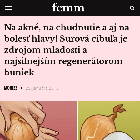
Na akné, na chudnutie a aj na
bolesť hlavy! Surová cibuľa je
zdrojom mladosti a
najsilnejším regenerátorom
buniek
MONIZZ
25. januára 2018