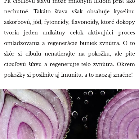
Piť cibuľovú šťavu môže mnohým ľuďom prísť ako
nechutné. Takáto šťava však obsahuje kyselinu
askorbovú, jód, fytoncidy, flavonoidy, ktoré dokopy
tvoria jeden unikátny celok aktivujúci proces
omladzovania a regenerácie buniek zvnútra. O to
skôr si cibuľu nenatierajte na pokožku, ale pite
cibuľovú šťavu a regenerujte telo zvnútra. Okrem
pokožky si posilníte aj imunitu, a to naozaj značne!