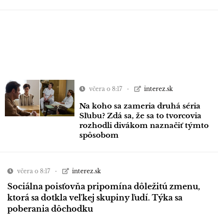
včera o 8:17
interez.sk
Na koho sa zameria druhá séria
Sľubu? Zdá sa, že sa to tvorcovia
rozhodli divákom naznačiť týmto
spôsobom
včera o 8:17
interez.sk
Sociálna poisťovňa pripomína dôležitú zmenu,
ktorá sa dotkla veľkej skupiny ľudí. Týka sa
poberania dôchodku