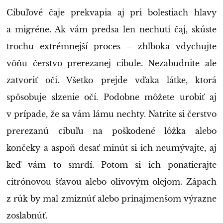
Cibuľové čaje prekvapia aj pri bolestiach hlavy
a migréne. Ak vám predsa len nechutí čaj, skúste
trochu extrémnejší proces – zhlboka vdychujte
vôňu čerstvo prerezanej cibule. Nezabudnite ale
zatvoriť oči. Všetko prejde vďaka látke, ktorá
spôsobuje slzenie očí. Podobne môžete urobiť aj
v prípade, že sa vám lámu nechty. Natrite si čerstvo
prerezanú cibuľu na poškodené lôžka alebo
končeky a aspoň desať minút si ich neumývajte, aj
keď vám to smrdí. Potom si ich ponatierajte
citrónovou šťavou alebo olivovým olejom. Zápach
z rúk by mal zmiznúť alebo prinajmenšom výrazne
zoslabnúť.