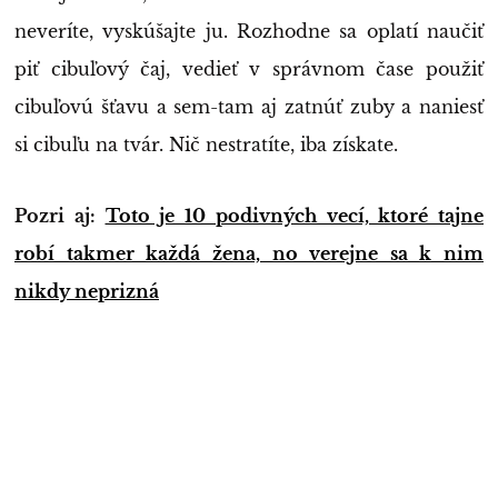
neveríte, vyskúšajte ju. Rozhodne sa oplatí naučiť
piť cibuľový čaj, vedieť v správnom čase použiť
cibuľovú šťavu a sem-tam aj zatnúť zuby a naniesť
si cibuľu na tvár. Nič nestratíte, iba získate.
Pozri aj:
Toto je 10 podivných vecí, ktoré tajne
robí takmer každá žena, no verejne sa k nim
nikdy neprizná