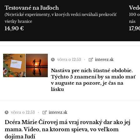
Testované na ľuďoch
Ved
(Ne)etické experimenty, v ktorých vedci neváhali prekročiť
100 o
všetky hranice
nás
14,90 €
17,9
včera o 12:53
interez.sk
Nastáva pre nich šťastné obdobie.
Týchto 5 znamení by sa malo mať
v auguste na pozore, je čas na
lásku
včera o 12:53
interez.sk
Dcéra Márie Čírovej má vraj rovnaký dar ako jej
mama. Video, na ktorom spieva, vo veľkom
dojíma ľudí