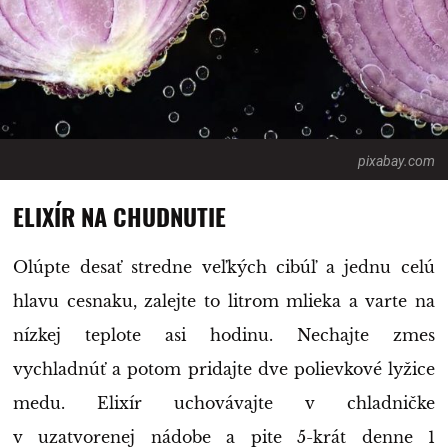
pixabay.com
ELIXÍR NA CHUDNUTIE
Olúpte desať stredne veľkých cibúľ a jednu celú
hlavu cesnaku, zalejte to litrom mlieka a varte na
nízkej teplote asi hodinu. Nechajte zmes
vychladnúť a potom pridajte dve polievkové lyžice
medu. Elixír uchovávajte v chladničke
v uzatvorenej nádobe a pite 5-krát denne 1