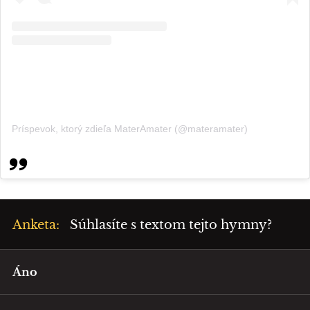
Príspevok, ktorý zdieľa MaterAmater (@materamater)
Anketa:
Súhlasíte s textom tejto hymny?
Áno