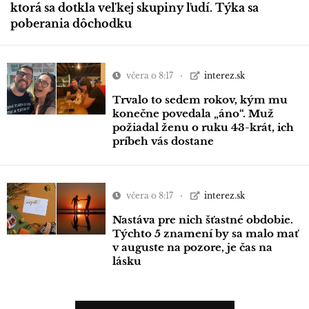
ktorá sa dotkla veľkej skupiny ľudí. Týka sa
poberania dôchodku
včera o 8:17
interez.sk
Trvalo to sedem rokov, kým mu
konečne povedala „áno“. Muž
požiadal ženu o ruku 43-krát, ich
príbeh vás dostane
včera o 8:17
interez.sk
Nastáva pre nich šťastné obdobie.
Týchto 5 znamení by sa malo mať
v auguste na pozore, je čas na
lásku