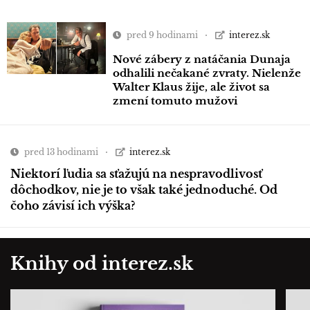
pred 9 hodinami
interez.sk
Nové zábery z natáčania Dunaja
odhalili nečakané zvraty. Nielenže
Walter Klaus žije, ale život sa
zmení tomuto mužovi
pred 13 hodinami
interez.sk
Niektorí ľudia sa sťažujú na nespravodlivosť
dôchodkov, nie je to však také jednoduché. Od
čoho závisí ich výška?
Knihy od interez.sk