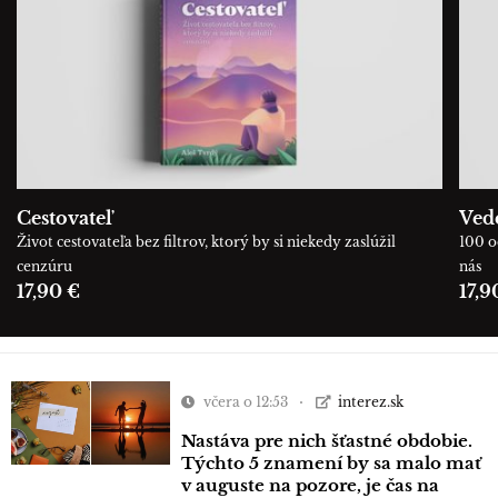
Cestovateľ
Ved
Život cestovateľa bez filtrov, ktorý by si niekedy zaslúžil
100 o
cenzúru
nás
17,90 €
17,9
včera o 12:53
interez.sk
Nastáva pre nich šťastné obdobie.
Týchto 5 znamení by sa malo mať
v auguste na pozore, je čas na