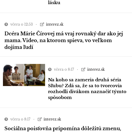
lásku
včera o 12:53
interez.sk
Dcéra Márie Čírovej má vraj rovnaký dar ako jej
mama. Video, na ktorom spieva, vo veľkom
dojíma ľudí
včera o 8:17
interez.sk
Na koho sa zameria druhá séria
Sľubu? Zdá sa, že sa to tvorcovia
rozhodli divákom naznačiť týmto
spôsobom
včera o 8:17
interez.sk
Sociálna poisťovňa pripomína dôležitú zmenu,