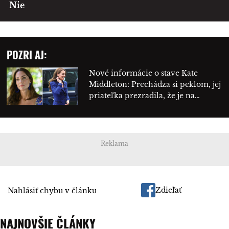
Nie
POZRI AJ:
Nové informácie o stave Kate
Middleton: Prechádza si peklom, jej
priateľka prezradila, že je na…
Reklama
Zdieľať
Nahlásiť chybu v článku
NAJNOVŠIE ČLÁNKY