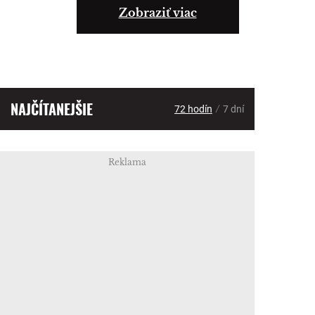
Zobraziť viac
NAJČÍTANEJŠIE
/
72 hodín
7 dní
Reklama