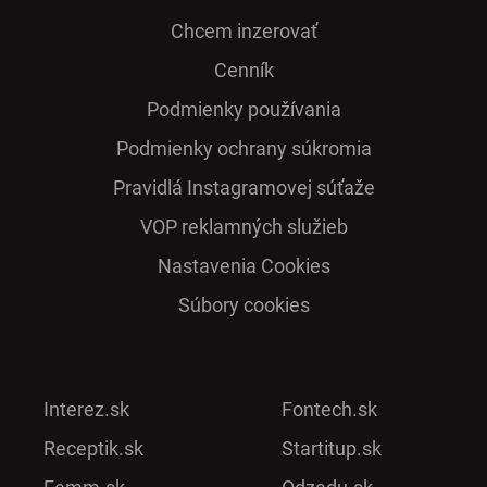
Chcem inzerovať
Cenník
Podmienky používania
Podmienky ochrany súkromia
Pra­vidlá Ins­ta­gra­mo­vej sú­ťaže
VOP reklamných služieb
Nastavenia Cookies
Súbory cookies
Interez.sk
Fontech.sk
Receptik.sk
Startitup.sk