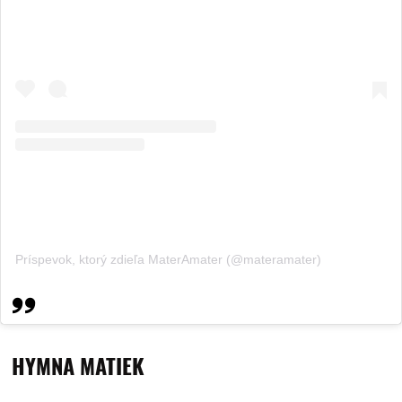
Príspevok, ktorý zdieľa MaterAmater (@materamater)
HYMNA MATIEK