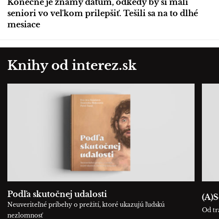
Konečne je známy dátum, odkedy by si mali
seniori vo veľkom prilepšiť. Tešili sa na to dlhé
mesiace
Knihy od interez.sk
Podľa skutočnej udalosti
(A)S
Neuveriteľné príbehy o prežití, ktoré ukazujú ľudskú
Od tr
nezlomnosť