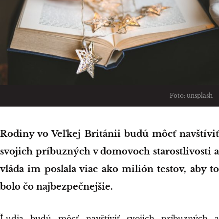
Foto: unsplash
Rodiny vo Veľkej Británii budú môcť navštíviť
svojich príbuzných v domovoch starostlivosti a
vláda im poslala viac ako milión testov, aby to
bolo čo najbezpečnejšie.
Ľudia budú môcť navštíviť svojich príbuzných a