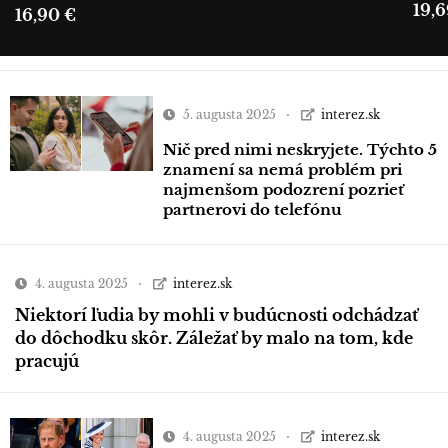
19,6
16,90 €
5. augusta 2025
interez.sk
Nič pred nimi neskryjete. Týchto 5
znamení sa nemá problém pri
najmenšom podozrení pozrieť
partnerovi do telefónu
4. augusta 2025
interez.sk
Niektorí ľudia by mohli v budúcnosti odchádzať
do dôchodku skôr. Záležať by malo na tom, kde
pracujú
4. augusta 2025
interez.sk