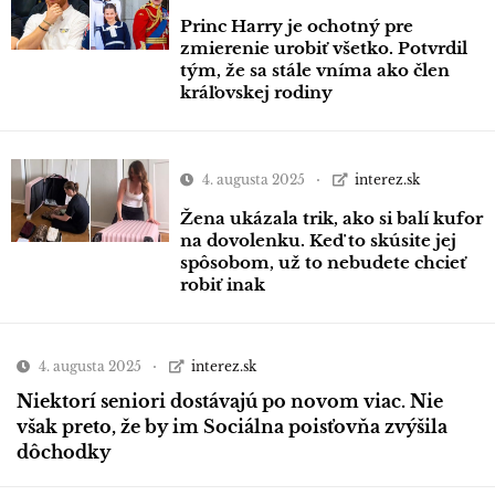
Princ Harry je ochotný pre
zmierenie urobiť všetko. Potvrdil
tým, že sa stále vníma ako člen
kráľovskej rodiny
4. augusta 2025
interez.sk
Žena ukázala trik, ako si balí kufor
na dovolenku. Keď to skúsite jej
spôsobom, už to nebudete chcieť
robiť inak
4. augusta 2025
interez.sk
Niektorí seniori dostávajú po novom viac. Nie
však preto, že by im Sociálna poisťovňa zvýšila
dôchodky