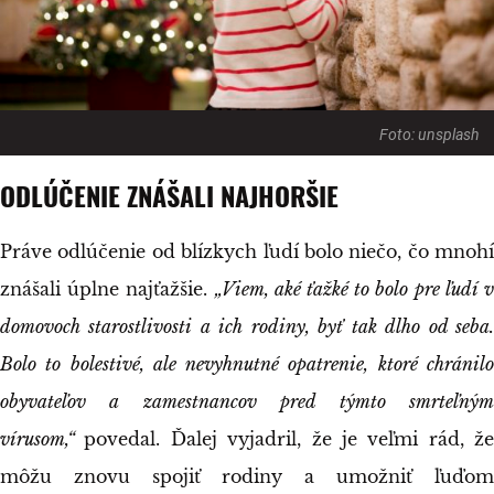
Foto: unsplash
ODLÚČENIE ZNÁŠALI NAJHORŠIE
Práve odlúčenie od blízkych ľudí bolo niečo, čo mnohí
znášali úplne najťažšie.
„Viem, aké ťažké to bolo pre ľudí 
domovoch starostlivosti a ich rodiny, byť tak dlho od seba.
Bolo to bolestivé, ale nevyhnutné opatrenie, ktoré chránilo
obyvateľov a zamestnancov pred týmto smrteľným
vírusom,“
povedal. Ďalej vyjadril, že je veľmi rád, že
môžu znovu spojiť rodiny a umožniť ľuďom