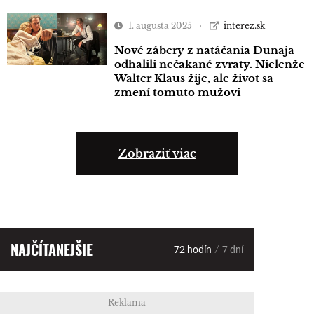
1. augusta 2025
interez.sk
Nové zábery z natáčania Dunaja
odhalili nečakané zvraty. Nielenže
Walter Klaus žije, ale život sa
zmení tomuto mužovi
Zobraziť viac
NAJČÍTANEJŠIE
/
72 hodín
7 dní
Reklama