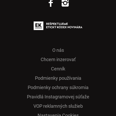
O nás
Chcem inzerovať
Cenník
Podmienky používania
Podmienky ochrany súkromia
Pra­vidlá Ins­ta­gra­mo­vej sú­ťaže
VOP reklamných služieb
Nastavenia Cookies