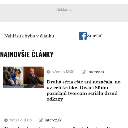
Reklama
Zdieľať
Nahlásiť chybu v článku
NAJNOVŠIE ČLÁNKY
včera o 13:30
interez.sk
Druhá séria ešte ani nezačala, no
už čelí kritike. Diváci Sľubu
posielajú tvorcom seriálu drsné
odkazy
včera o 11:08
interez.sk