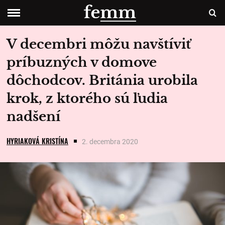
V decembri môžu navštíviť
príbuzných v domove
dôchodcov. Británia urobila
krok, z ktorého sú ľudia
nadšení
HYRIAKOVÁ KRISTÍNA
2. decembra 2020