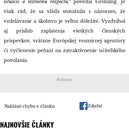
situácii a štátnemu rozpočtu,“
povedal Gröhling. Je
však rád, že sa vláda stotožnila s názorom, že
vzdelávanie a školstvo je veľmi dôležité. Vyzdvihol
aj prísľub zaplatenia všetkých členských
príspevkov, vrátane Európskej vesmírnej agentúry
či vyčlenenie peňazí na zatraktívnenie učiteľského
povolania.
Reklama
Zdieľať
Nahlásiť chybu v článku
NAJNOVŠIE ČLÁNKY