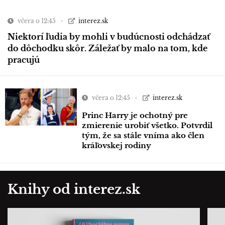
včera o 12:45
interez.sk
Niektorí ľudia by mohli v budúcnosti odchádzať
do dôchodku skôr. Záležať by malo na tom, kde
pracujú
včera o 12:45
interez.sk
Princ Harry je ochotný pre
zmierenie urobiť všetko. Potvrdil
tým, že sa stále vníma ako člen
kráľovskej rodiny
Knihy od interez.sk