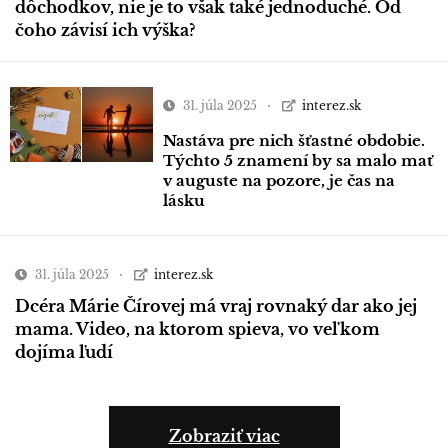
dôchodkov, nie je to však také jednoduché. Od
čoho závisí ich výška?
31. júla 2025
interez.sk
Nastáva pre nich šťastné obdobie.
Týchto 5 znamení by sa malo mať
v auguste na pozore, je čas na
lásku
31. júla 2025
interez.sk
Dcéra Márie Čírovej má vraj rovnaký dar ako jej
mama. Video, na ktorom spieva, vo veľkom
dojíma ľudí
Zobraziť viac