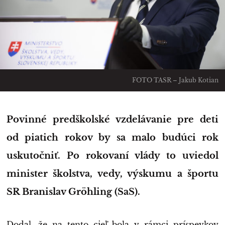
FOTO TASR – Jakub Kotian
Povinné predškolské vzdelávanie pre deti
od piatich rokov by sa malo budúci rok
uskutočniť. Po rokovaní vlády to uviedol
minister školstva, vedy, výskumu a športu
SR Branislav Gröhling (SaS).
Dodal, že na tento cieľ bola v rámci príspevkov