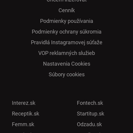
Cenník
Podmienky používania
Podmienky ochrany súkromia
Pra­vidlá Ins­ta­gra­mo­vej sú­ťaže
VOP reklamných služieb
Nastavenia Cookies
Súbory cookies
Interez.sk
Fontech.sk
Receptik.sk
Startitup.sk
Femm.sk
Odzadu.sk