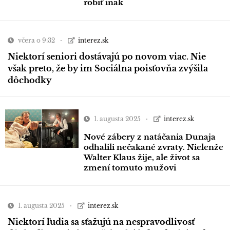
robiť inak
včera o 9:32
interez.sk
Niektorí seniori dostávajú po novom viac. Nie
však preto, že by im Sociálna poisťovňa zvýšila
dôchodky
1. augusta 2025
interez.sk
Nové zábery z natáčania Dunaja
odhalili nečakané zvraty. Nielenže
Walter Klaus žije, ale život sa
zmení tomuto mužovi
1. augusta 2025
interez.sk
Niektorí ľudia sa sťažujú na nespravodlivosť