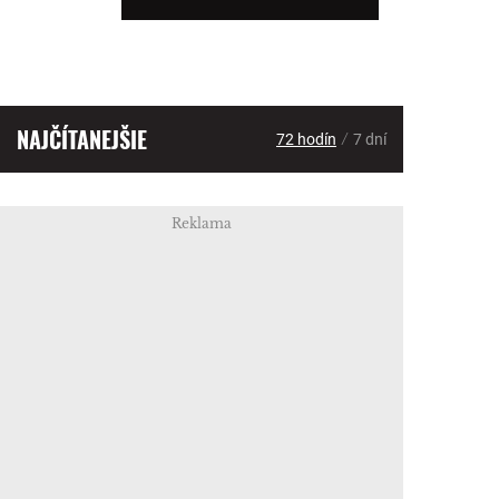
NAJČÍTANEJŠIE
/
72 hodín
7 dní
Reklama