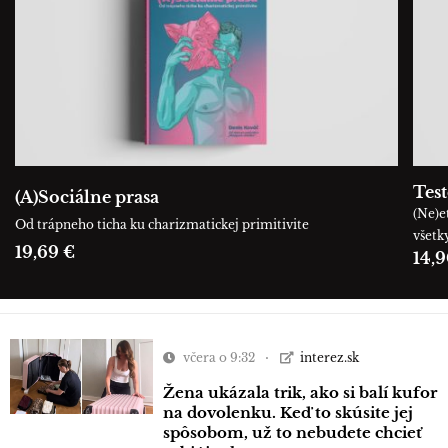
Tes
(A)Sociálne prasa
(Ne)e
Od trápneho ticha ku charizmatickej primitivite
všetk
19,69 €
14,9
včera o 9:32
interez.sk
Žena ukázala trik, ako si balí kufor
na dovolenku. Keď to skúsite jej
spôsobom, už to nebudete chcieť