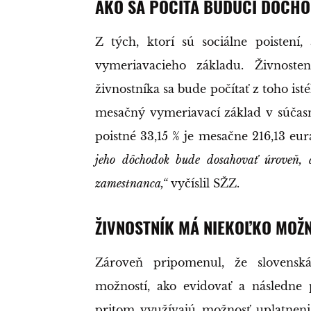
AKO SA POČÍTA BUDÚCI DÔCH
Z tých, ktorí sú sociálne poistení
vymeriavacieho základu. Živnost
živnostníka sa bude počítať z toho is
mesačný vymeriavací základ v súčasn
poistné 33,15 % je mesačne 216,13 eur
jeho dôchodok bude dosahovať úroveň,
zamestnanca,“
vyčíslil SŽZ.
ŽIVNOSTNÍK MÁ NIEKOĽKO MOŽ
Zároveň pripomenul, že slovenská
možností, ako evidovať a následne 
pritom využívajú možnosť uplatneni