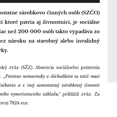
ktoré patria aj živnostníci, je sociálne
Viac než 200 000 osôb takto vypadáva zo
bez nároku na starobný alebo invalidný
vky.
ský zväz (SŽZ). Absencia sociálneho poistenia
v.
„Povinne nemocensky a dôchodkovo sa totiž musí
odnikania a z inej samostatnej zárobkovej činnosti
ného vymeriavacieho základu,“
priblížil zväz. Za
ovni 7824 eur.