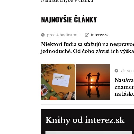
Nahlásiť chybu v článku
NAJNOVŠIE ČLÁNKY
pred 4 hodinami
interez.sk
Niektorí ľudia sa sťažujú na nespravo
jednoduché. Od čoho závisí ich výška
včera o
Nastáva
znamení
na lásk
Knihy od interez.sk