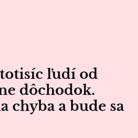
totisíc ľudí od
ane dôchodok.
na chyba a bude sa