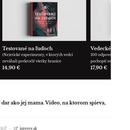
Testované na ľuďoch
Vedecké okienk
(Ne)etické experimenty, v ktorých vedci
100 odpovedí, ktoré 
neváhali prekročiť všetky hranice
pochopiť svet okolo n
14,90 €
17,90 €
 dar ako jej mama. Video, na ktorom spieva,
 8:17
interez.sk