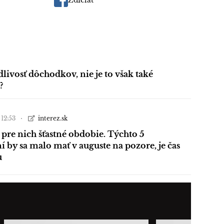
Zdieľať
dlivosť dôchodkov, nie je to však také
?
 12:53
interez.sk
 pre nich šťastné obdobie. Týchto 5
 by sa malo mať v auguste na pozore, je čas
u