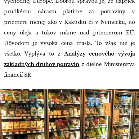
východnej Európe. Dobrou správou je, že napriek
prudkému nárastu platíme za potraviny v
priemere menej ako v Rakúsku či v Nemecku, no
ceny oleja a tukov máme nad priemerom EÚ.
Dôvodom je vysoká cena masla. To však nie je
všetko. Vyplýva to z
Analýzy cenového vývoja
základných druhov potravín
z dielne Ministerstva
financií SR.