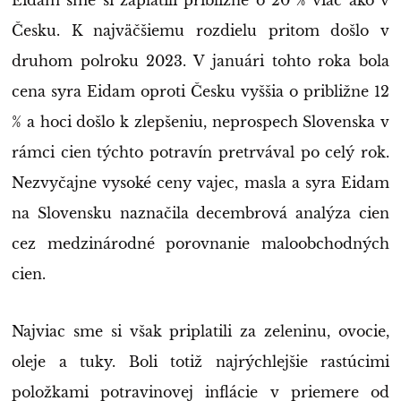
Česku. K najväčšiemu rozdielu pritom došlo v
druhom polroku 2023. V januári tohto roka bola
cena syra Eidam oproti Česku vyššia o približne 12
% a hoci došlo k zlepšeniu, neprospech Slovenska v
rámci cien týchto potravín pretrvával po celý rok.
Nezvyčajne vysoké ceny vajec, masla a syra Eidam
na Slovensku naznačila decembrová analýza cien
cez medzinárodné porovnanie maloobchodných
cien.
Najviac sme si však priplatili za zeleninu, ovocie,
oleje a tuky. Boli totiž najrýchlejšie rastúcimi
položkami potravinovej inflácie v priemere od