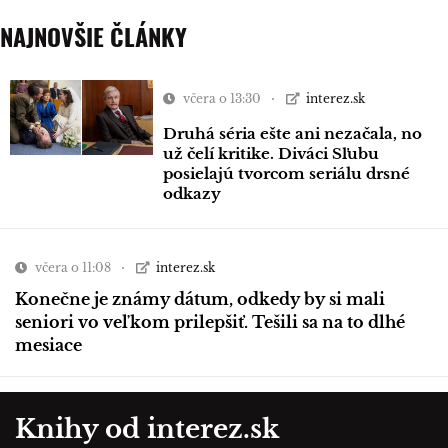
NAJNOVŠIE ČLÁNKY
včera o 13:30
interez.sk
Druhá séria ešte ani nezačala, no
už čelí kritike. Diváci Sľubu
posielajú tvorcom seriálu drsné
odkazy
včera o 11:08
interez.sk
Konečne je známy dátum, odkedy by si mali
seniori vo veľkom prilepšiť. Tešili sa na to dlhé
mesiace
Knihy od interez.sk