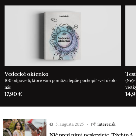
Vedecké okienko
Tes
100 odpovedí, ktoré vám pomôžu lepšie pochopiť svet okolo
(Ne)e
nás
všetk
17,90 €
14,9
5. augusta 2025
interez.sk
Nič pred nimi neskryjete. Týchto 5