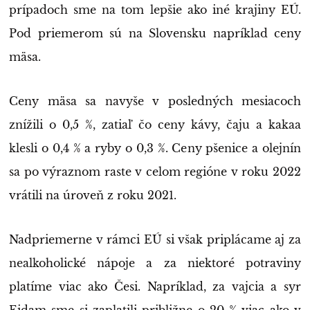
prípadoch sme na tom lepšie ako iné krajiny EÚ.
Pod priemerom sú na Slovensku napríklad ceny
mäsa.
Ceny mäsa sa navyše v posledných mesiacoch
znížili o 0,5 %, zatiaľ čo ceny kávy, čaju a kakaa
klesli o 0,4 % a ryby o 0,3 %. Ceny pšenice a olejnín
sa po výraznom raste v celom regióne v roku 2022
vrátili na úroveň z roku 2021.
Nadpriemerne v rámci EÚ si však priplácame aj za
nealkoholické nápoje a za niektoré potraviny
platíme viac ako Česi. Napríklad, za vajcia a syr
Eidam sme si zaplatili približne o 20 % viac ako v