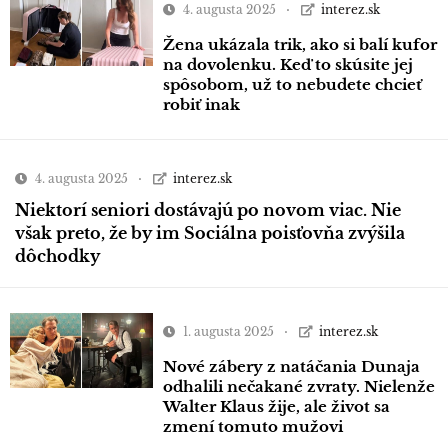
4. augusta 2025
interez.sk
Žena ukázala trik, ako si balí kufor
na dovolenku. Keď to skúsite jej
spôsobom, už to nebudete chcieť
robiť inak
4. augusta 2025
interez.sk
Niektorí seniori dostávajú po novom viac. Nie
však preto, že by im Sociálna poisťovňa zvýšila
dôchodky
1. augusta 2025
interez.sk
Nové zábery z natáčania Dunaja
odhalili nečakané zvraty. Nielenže
Walter Klaus žije, ale život sa
zmení tomuto mužovi