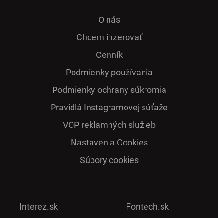
O nás
Chcem inzerovať
Cenník
Podmienky používania
Podmienky ochrany súkromia
Pra­vidlá Ins­ta­gra­mo­vej sú­ťaže
VOP reklamných služieb
Nastavenia Cookies
Súbory cookies
Interez.sk
Fontech.sk