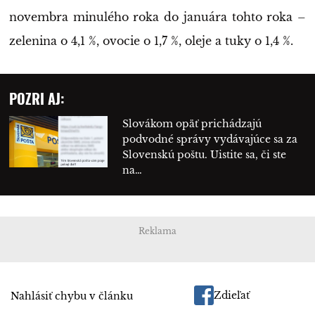
novembra minulého roka do januára tohto roka –
zelenina o 4,1 %, ovocie o 1,7 %, oleje a tuky o 1,4 %.
POZRI AJ:
Slovákom opäť prichádzajú
podvodné správy vydávajúce sa za
Slovenskú poštu. Uistite sa, či ste
na…
Reklama
Zdieľať
Nahlásiť chybu v článku