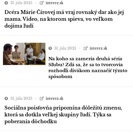
31. júla 2025
interez.sk
Dcéra Márie Čírovej má vraj rovnaký dar ako jej
mama. Video, na ktorom spieva, vo veľkom
dojíma ľudí
31. júla 2025
interez.sk
Na koho sa zameria druhá séria
Sľubu? Zdá sa, že sa to tvorcovia
rozhodli divákom naznačiť týmto
spôsobom
31. júla 2025
interez.sk
Sociálna poisťovňa pripomína dôležitú zmenu,
ktorá sa dotkla veľkej skupiny ľudí. Týka sa
poberania dôchodku