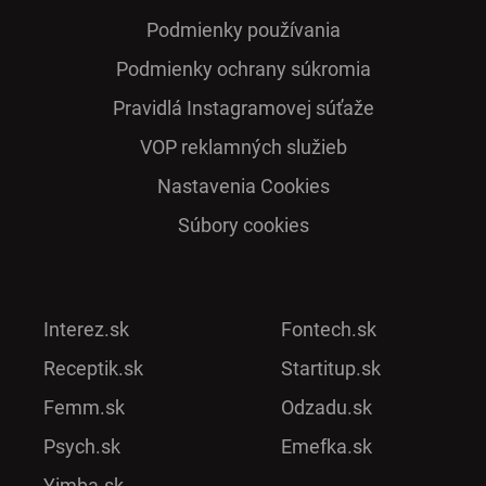
Podmienky používania
Podmienky ochrany súkromia
Pra­vidlá Ins­ta­gra­mo­vej sú­ťaže
VOP reklamných služieb
Nastavenia Cookies
Súbory cookies
Interez.sk
Fontech.sk
Receptik.sk
Startitup.sk
Femm.sk
Odzadu.sk
Psych.sk
Emefka.sk
Yimba.sk