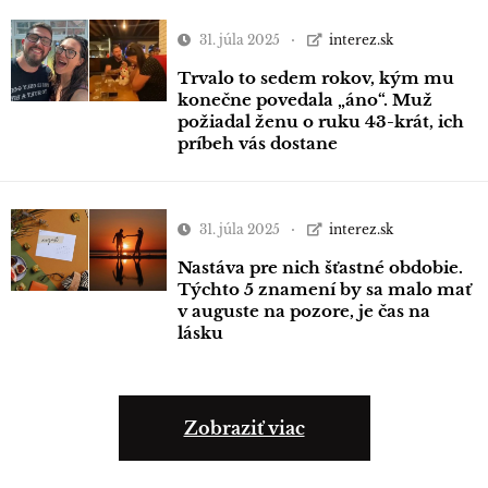
31. júla 2025
interez.sk
Trvalo to sedem rokov, kým mu
konečne povedala „áno“. Muž
požiadal ženu o ruku 43-krát, ich
príbeh vás dostane
31. júla 2025
interez.sk
Nastáva pre nich šťastné obdobie.
Týchto 5 znamení by sa malo mať
v auguste na pozore, je čas na
lásku
Zobraziť viac