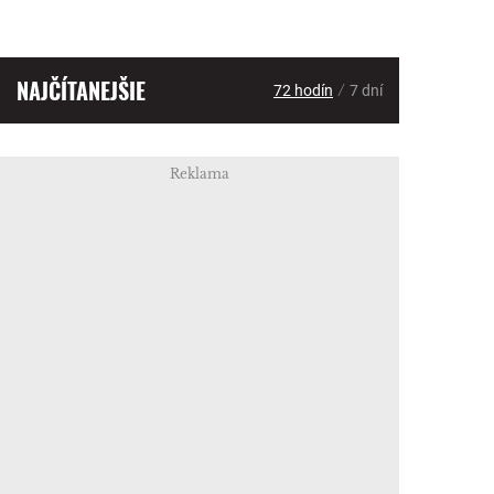
NAJČÍTANEJŠIE
/
72 hodín
7 dní
Reklama