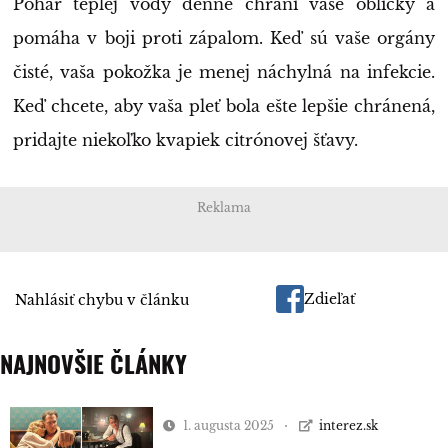
Pohár teplej vody denne chráni vaše obličky a
pomáha v boji proti zápalom. Keď sú vaše orgány
čisté, vaša pokožka je menej náchylná na infekcie.
Keď chcete, aby vaša pleť bola ešte lepšie chránená,
pridajte niekoľko kvapiek citrónovej šťavy.
Reklama
Zdieľať
Nahlásiť chybu v článku
NAJNOVŠIE ČLÁNKY
1. augusta 2025
interez.sk