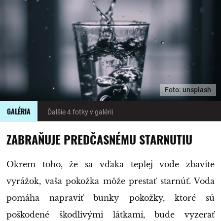
Foto: unsplash
GALÉRIA
Ďalšie 4 fotky v galérii
ZABRAŇUJE PREDČASNÉMU STARNUTIU
Okrem toho, že sa vďaka teplej vode zbavíte
vyrážok, vaša pokožka môže prestať starnúť. Voda
pomáha napraviť bunky pokožky, ktoré sú
poškodené škodlivými látkami, bude vyzerať