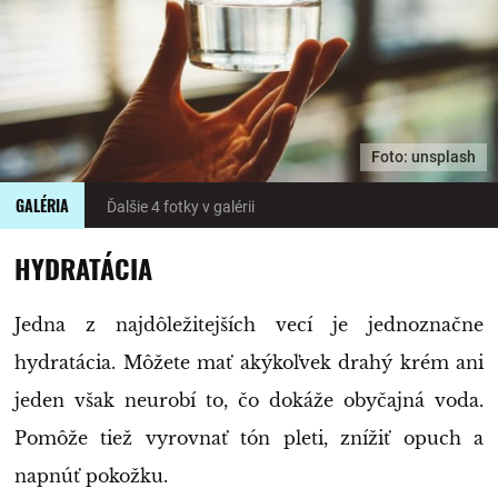
Foto: unsplash
GALÉRIA
Ďalšie 4 fotky v galérii
HYDRATÁCIA
Jedna z najdôležitejších vecí je jednoznačne
hydratácia. Môžete mať akýkoľvek drahý krém ani
jeden však neurobí to, čo dokáže obyčajná voda.
Pomôže tiež vyrovnať tón pleti, znížiť opuch a
napnúť pokožku.