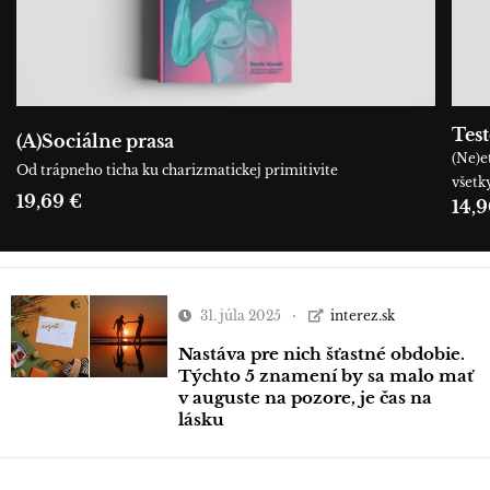
Tes
(A)Sociálne prasa
(Ne)e
Od trápneho ticha ku charizmatickej primitivite
všetk
19,69 €
14,9
31. júla 2025
interez.sk
Nastáva pre nich šťastné obdobie.
Týchto 5 znamení by sa malo mať
v auguste na pozore, je čas na
lásku