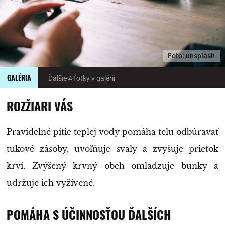
Foto: unsplash
GALÉRIA
Ďalšie 4 fotky v galérii
ROZŽIARI VÁS
Pravidelné pitie teplej vody pomáha telu odbúravať
tukové zásoby, uvoľňuje svaly a zvyšuje prietok
krvi. Zvýšený krvný obeh omladzuje bunky a
udržuje ich vyživené.
POMÁHA S ÚČINNOSŤOU ĎALŠÍCH