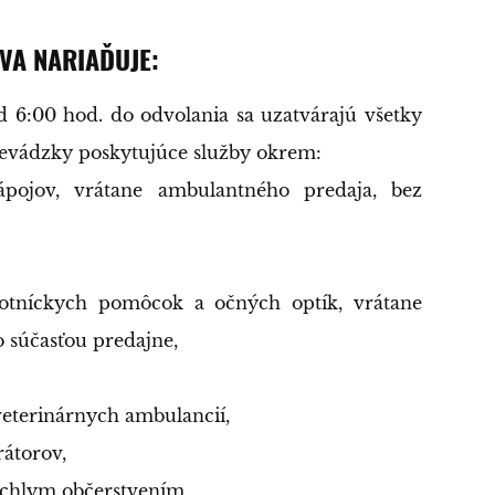
VA NARIAĎUJE:
d 6:00 hod. do odvolania sa uzatvárajú všetky
evádzky poskytujúce služby okrem:
ápojov, vrátane ambulantného predaja, bez
avotníckych pomôcok a očných optík, vrátane
o súčasťou predajne,
veterinárnych ambulancií,
átorov,
rýchlym občerstvením,