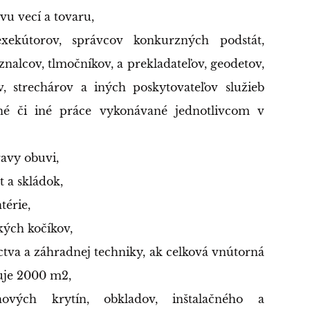
vu vecí a tovaru,
exekútorov, správcov konkurzných podstát,
nalcov, tlmočníkov, a prekladateľov, geodetov,
ov, strechárov a iných poskytovateľov služieb
né či iné práce vykonávané jednotlivcom v
ravy obuvi,
 a skládok,
térie,
ských kočíkov,
ctva a záhradnej techniky, ak celková vnútorná
uje 2000 m2,
hových krytín, obkladov, inštalačného a