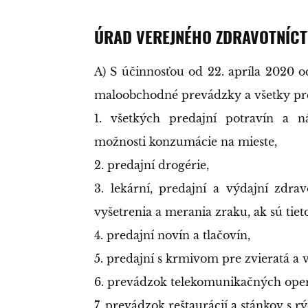
ÚRAD VEREJNÉHO ZDRAVOTNÍCT
A) S účinnosťou od 22. apríla 2020 o
maloobchodné prevádzky a všetky pr
1. všetkých predajní potravín a n
možnosti konzumácie na mieste,
2. predajní drogérie,
3. lekární, predajní a výdajní zdr
vyšetrenia a merania zraku, ak sú tiet
4. predajní novín a tlačovín,
5. predajní s krmivom pre zvieratá a 
6. prevádzok telekomunikačných oper
7. prevádzok reštaurácií a stánkov s 