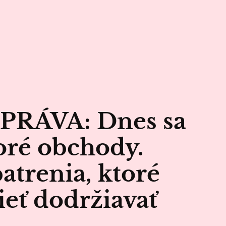
PRÁVA: Dnes sa
oré obchody.
patrenia, ktoré
eť dodržiavať