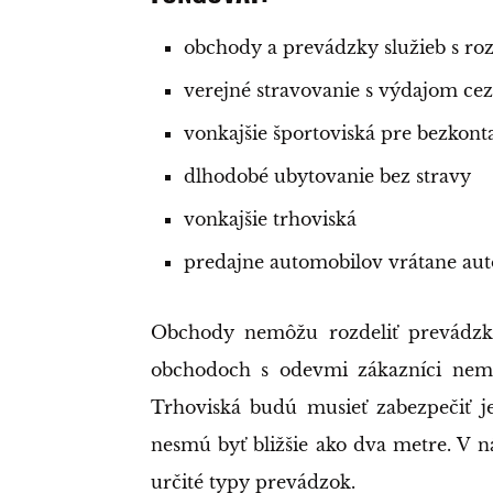
obchody a prevádzky služieb s ro
verejné stravovanie s výdajom ce
vonkajšie športoviská pre bezkonta
dlhodobé ubytovanie bez stravy
vonkajšie trhoviská
predajne automobilov vrátane au
Obchody nemôžu rozdeliť prevádzku 
obchodoch s odevmi zákazníci nemô
Trhoviská budú musieť zabezpečiť j
nesmú byť bližšie ako dva metre. V 
určité typy prevádzok.