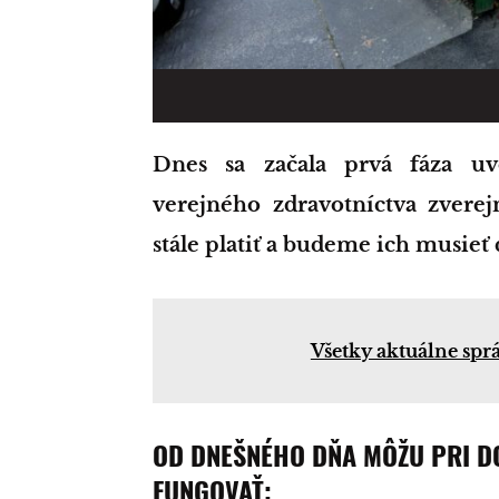
Dnes sa začala prvá fáza uvoľňovania niektorých opatrení. Úrad
verejného zdravotníctva zverej
stále platiť a budeme ich musieť 
Všetky aktuálne spr
OD DNEŠNÉHO DŇA MÔŽU PRI 
FUNGOVAŤ: