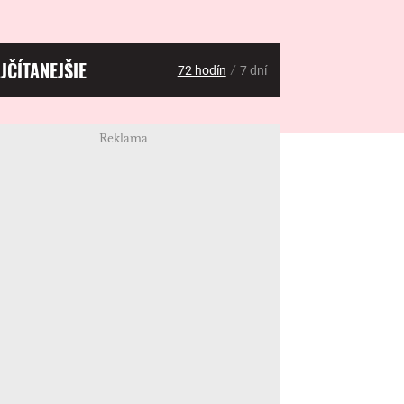
JČÍTANEJŠIE
/
72 hodín
7 dní
Reklama