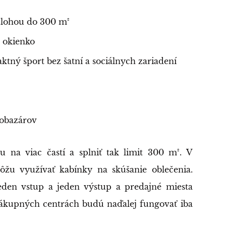
zlohou do 300 m²
z okienko
ktný šport bez šatní a sociálnych zariadení
tobazárov
na viac častí a splniť tak limit 300 m². V
žu využívať kabínky na skúšanie oblečenia.
eden vstup a jeden výstup a predajné miesta
nákupných centrách budú naďalej fungovať iba