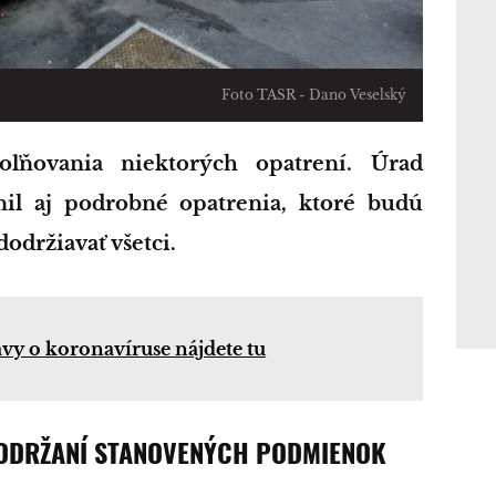
Foto TASR - Dano Veselský
nil aj podrobné opatrenia, ktoré budú
dodržiavať všetci.
ávy o koronavíruse nájdete tu
DODRŽANÍ STANOVENÝCH PODMIENOK