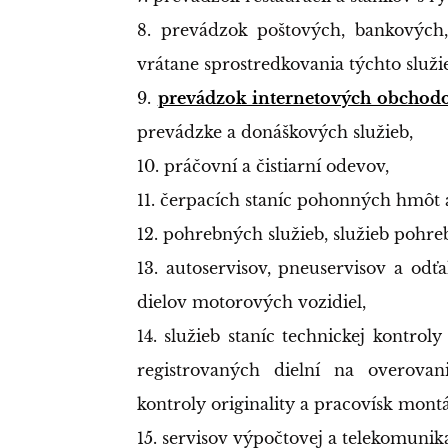
8. prevádzok poštových, bankových, 
vrátane sprostredkovania týchto služi
9.
prevádzok internetových obchodo
prevádzke a donáškových služieb,
10. práčovní a čistiarní odevov,
11. čerpacích staníc pohonných hmôt 
12. pohrebných služieb, služieb pohre
13. autoservisov, pneuservisov a od
dielov motorových vozidiel,
14. služieb staníc technickej kontrol
registrovaných dielní na overova
kontroly originality a pracovísk mont
15. servisov výpočtovej a telekomunik