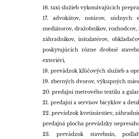
16. taxi služieb vykonávajúcich prepra
17. advokátov, notárov, súdnych 
mediátorov, dražobníkov, rozhodcov, z
záhradníkov, inštalatérov, obkladač
poskytujúcich rôzne drobné staveb
exteriéri,
18. prevádzok kľúčových služieb a op
19. zberných dvorov, výkupných miest
20. predajní metrového textilu a galan
21. predajní a servisov bicyklov a det
22. prevádzok kvetinárstiev, záhradní
predajná plocha prevádzky nepresah
23. prevádzok stavebnín, podla