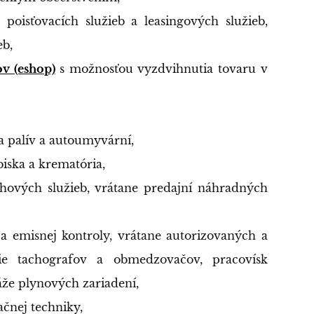
poisťovacích služieb a leasingových služieb,
eb,
v (eshop)
s možnosťou vyzdvihnutia tovaru v
a palív a autoumyvární,
biska a krematória,
ťahových služieb, vrátane predajní náhradných
y a emisnej kontroly, vrátane autorizovaných a
nie tachografov a obmedzovačov, pracovísk
áže plynových zariadení,
ačnej techniky,