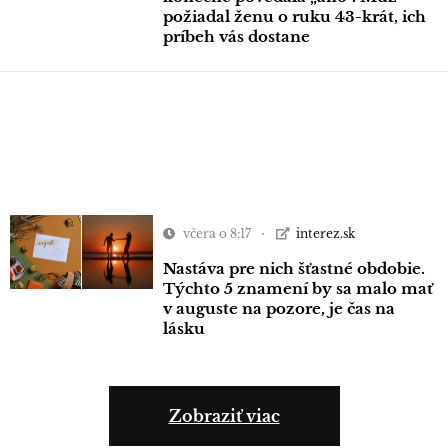
požiadal ženu o ruku 43-krát, ich
príbeh vás dostane
včera o 8:17
interez.sk
Nastáva pre nich šťastné obdobie.
Týchto 5 znamení by sa malo mať
v auguste na pozore, je čas na
lásku
Zobraziť viac