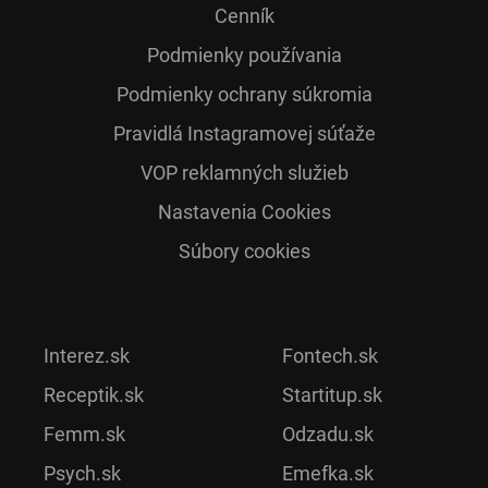
Cenník
Podmienky používania
Podmienky ochrany súkromia
Pra­vidlá Ins­ta­gra­mo­vej sú­ťaže
VOP reklamných služieb
Nastavenia Cookies
Súbory cookies
Interez.sk
Fontech.sk
Receptik.sk
Startitup.sk
Femm.sk
Odzadu.sk
Psych.sk
Emefka.sk