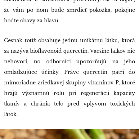
že vám po ňom bude smrdieť pokožka, pokojne
hoďte obavy za hlavu.
Cesnak totiž obsahuje jednu unikátnu látku, ktorá
sa nazýva bioflavonoid quercetin. Väčšine laikov nič
nehovorí, no odborníci upozorňujú na jeho
omladzujúce účinky. Práve quercetín patrí do
mimoriadne zriedkavej skupiny vitamínov P, ktoré
hrajú významnú rolu pri regenerácii kapacity
tkanív a chránia telo pred vplyvom toxických
látok.