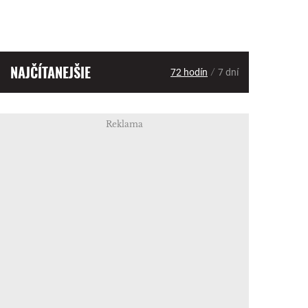
NAJČÍTANEJŠIE
/
72 hodín
7 dní
Reklama