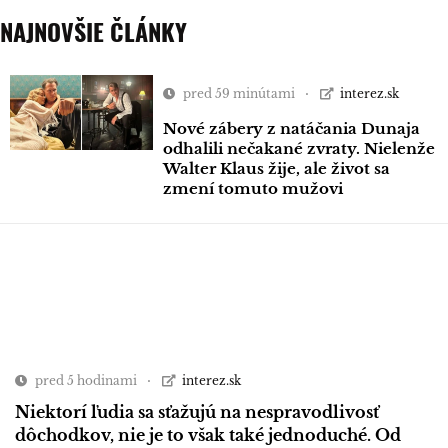
NAJNOVŠIE ČLÁNKY
pred 59 minútami
interez.sk
Nové zábery z natáčania Dunaja
odhalili nečakané zvraty. Nielenže
Walter Klaus žije, ale život sa
zmení tomuto mužovi
pred 5 hodinami
interez.sk
Niektorí ľudia sa sťažujú na nespravodlivosť
dôchodkov, nie je to však také jednoduché. Od