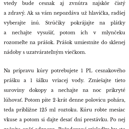
vtedy bude cesnak aj zvnútra najskôr čistý
a zdravý. Ak sa vám nepozdáva už hlavička, radšej
vyberajte inú. Strúčiky pokrájajte na plátky
a nechajte vysušiť, potom ich v mlynčeku
rozomeľte na prášok. Prášok umiestnite do sklenej
nádoby s uzatvárateľným viečkom.
Na prípravu kúry potrebujete 1 PL cesnakového
prášku a 1 šálku vriacej vody. Zmiešajte tieto
suroviny dokopy a nechajte na noc prikryté
lúhovať. Potom pite 2-krát denne polovicu pohára,
teda približne 125 ml roztoku. Kúru robte mesiac
vkuse a potom si dajte desať dní prestávku. Po nej