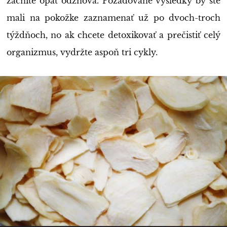
začnite opäť odznova. Požadované výsledky by ste
mali na pokožke zaznamenať už po dvoch-troch
týždňoch, no ak chcete detoxikovať a prečistiť celý
organizmus, vydržte aspoň tri cykly.