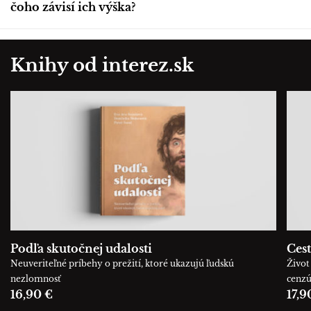
čoho závisí ich výška?
Knihy od interez.sk
Podľa skutočnej udalosti
Cest
Neuveriteľné príbehy o prežití, ktoré ukazujú ľudskú
Život 
nezlomnosť
cenz
16,90 €
17,9