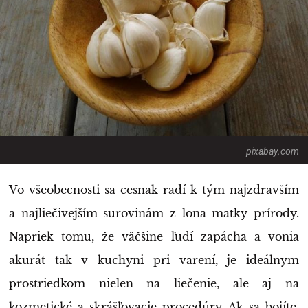
pixabay.com
Vo všeobecnosti sa cesnak radí k tým najzdravším
a najliečivejším surovinám z lona matky prírody.
Napriek tomu, že väčšine ľudí zapácha a vonia
akurát tak v kuchyni pri varení, je ideálnym
prostriedkom nielen na liečenie, ale aj na
kozmetické a skrášľovacie procedúry. Ak sa bojíte,