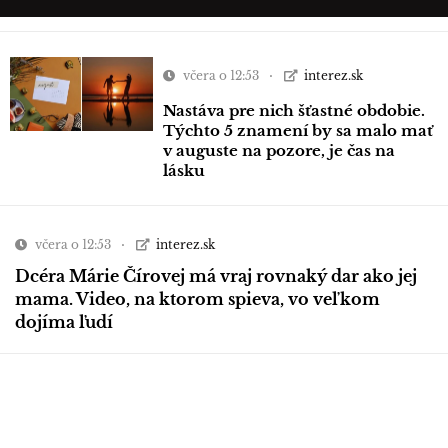
včera o 12:53
interez.sk
Nastáva pre nich šťastné obdobie.
Týchto 5 znamení by sa malo mať
v auguste na pozore, je čas na
lásku
včera o 12:53
interez.sk
Dcéra Márie Čírovej má vraj rovnaký dar ako jej
mama. Video, na ktorom spieva, vo veľkom
dojíma ľudí