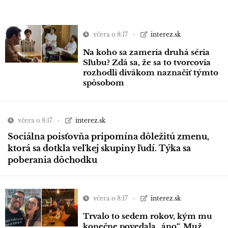
včera o 8:17
interez.sk
Na koho sa zameria druhá séria
Sľubu? Zdá sa, že sa to tvorcovia
rozhodli divákom naznačiť týmto
spôsobom
včera o 8:17
interez.sk
Sociálna poisťovňa pripomína dôležitú zmenu,
ktorá sa dotkla veľkej skupiny ľudí. Týka sa
poberania dôchodku
včera o 8:17
interez.sk
Trvalo to sedem rokov, kým mu
konečne povedala „áno“. Muž