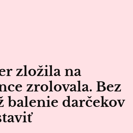
r zložila na
nce zrolovala. Bez
už balenie darčekov
taviť