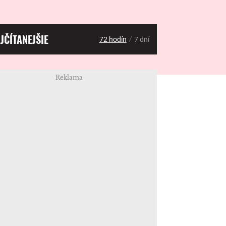
JČÍTANEJŠIE
/
72 hodín
7 dní
Reklama