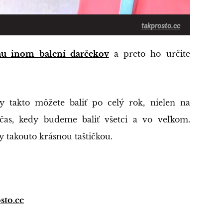
takprosto.cc
hu inom balení darčekov
a preto ho určite
y takto môžete baliť po celý rok, nielen na
čas, kedy budeme baliť všetci a vo veľkom.
y takouto krásnou taštičkou.
sto.cc