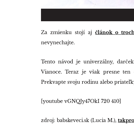
Za zmienku stojí aj
článok o troc
nevynechajte.
Tento návod je univerzálny, darček
Vianoce. Teraz je však presne ten 
Prekvapte svoju rodinu alebo priateľk
[youtube vGNQJy47OkI 720 410]
zdroj: babskeveci.sk (Lucia M.),
takpro