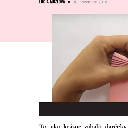
LUCIA MUŽLOVÁ
30. novembra 2016
To, ako krásne zabaliť darčeky, sme vám už ukázali a malo to veľmi