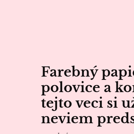
Farebný papie
polovice a ko
tejto veci si 
neviem preds