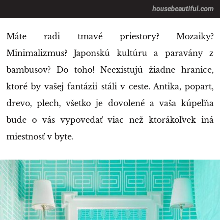
housebeautiful.com
Máte radi tmavé priestory? Mozaiky?
Minimalizmus? Japonskú kultúru a paravány z
bambusov? Do toho! Neexistujú žiadne hranice,
ktoré by vašej fantázii stáli v ceste. Antika, popart,
drevo, plech, všetko je dovolené a vaša kúpeľňa
bude o vás vypovedať viac než ktorákoľvek iná
miestnosť v byte.