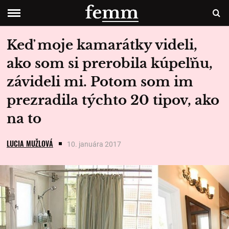
Keď moje kamarátky videli,
ako som si prerobila kúpeľňu,
závideli mi. Potom som im
prezradila týchto 20 tipov, ako
na to
LUCIA MUŽLOVÁ
10. januára 2017