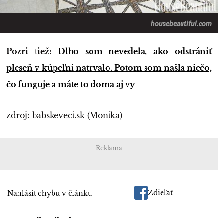
housebeautiful.com
Pozri tiež:
Dlho som nevedela, ako odstrániť
pleseň v kúpeľni natrvalo. Potom som našla niečo,
čo funguje a máte to doma aj vy
zdroj: babskeveci.sk (Monika)
Reklama
Zdieľať
Nahlásiť chybu v článku