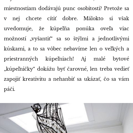
miestnostiam dodávajú punc osobitosti? Pretože sa
v nej chcete cítiť dobre. Málokto si však
uvedomuje, že kúpeľňa ponúka oveľa viac
možností „vyšantiť“ sa so štýlmi a jednotlivými
kúskami, a to sa vôbec nebavíme len o veľkých a
priestranných kúpeľniach! Aj malé bytové
„kúpeľničky“ dokážu byť čarovné, len treba vedieť
zapojiť kreativitu a nehanbiť sa ukázať, čo sa vám
páči.