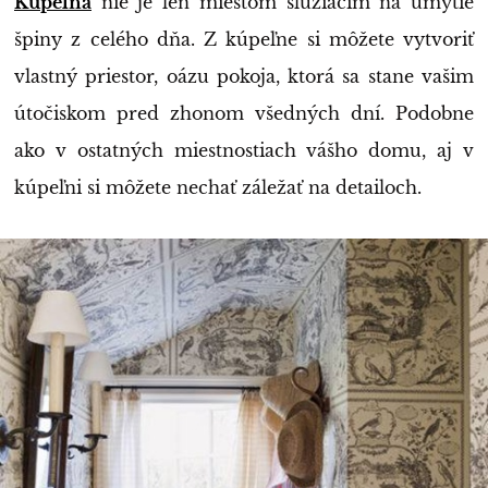
Kúpeľňa
nie je len miestom slúžiacim na umytie
špiny z celého dňa. Z kúpeľne si môžete vytvoriť
vlastný priestor, oázu pokoja, ktorá sa stane vašim
útočiskom pred zhonom všedných dní. Podobne
ako v ostatných miestnostiach vášho domu, aj v
kúpeľni si môžete nechať záležať na detailoch.