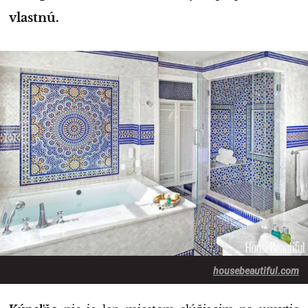
vlastnú.
housebeautiful.com