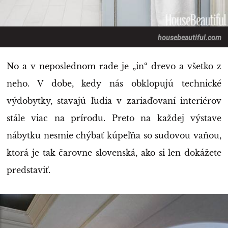
housebeautiful.com
No a v neposlednom rade je „in“ drevo a všetko z
neho. V dobe, kedy nás obklopujú technické
výdobytky, stavajú ľudia v zariaďovaní interiérov
stále viac na prírodu. Preto na každej výstave
nábytku nesmie chýbať kúpeľňa so sudovou vaňou,
ktorá je tak čarovne slovenská, ako si len dokážete
predstaviť.