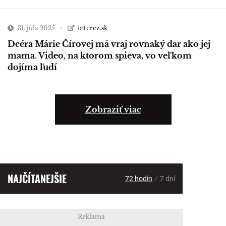
31. júla 2025
interez.sk
Dcéra Márie Čírovej má vraj rovnaký dar ako jej
mama. Video, na ktorom spieva, vo veľkom
dojíma ľudí
Zobraziť viac
NAJČÍTANEJŠIE
/
72 hodín
7 dní
Reklama