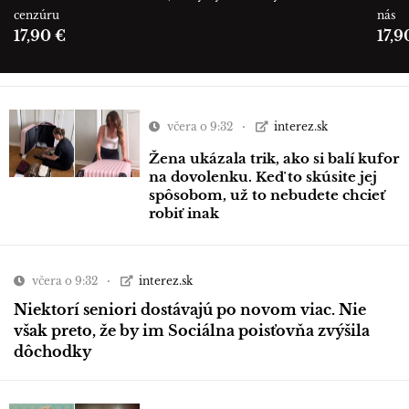
cenzúru
nás
17,90 €
17,9
včera o 9:32
interez.sk
Žena ukázala trik, ako si balí kufor
na dovolenku. Keď to skúsite jej
spôsobom, už to nebudete chcieť
robiť inak
včera o 9:32
interez.sk
Niektorí seniori dostávajú po novom viac. Nie
však preto, že by im Sociálna poisťovňa zvýšila
dôchodky