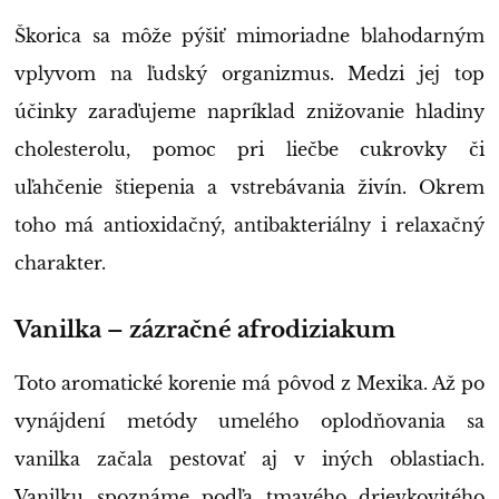
Škorica sa môže pýšiť mimoriadne blahodarným
vplyvom na ľudský organizmus. Medzi jej top
účinky zaraďujeme napríklad znižovanie hladiny
cholesterolu, pomoc pri liečbe cukrovky či
uľahčenie štiepenia a vstrebávania živín. Okrem
toho má antioxidačný, antibakteriálny i relaxačný
charakter.
Vanilka – zázračné afrodiziakum
Toto aromatické korenie má pôvod z Mexika. Až po
vynájdení metódy umelého oplodňovania sa
vanilka začala pestovať aj v iných oblastiach.
Vanilku spoznáme podľa tmavého drievkovitého