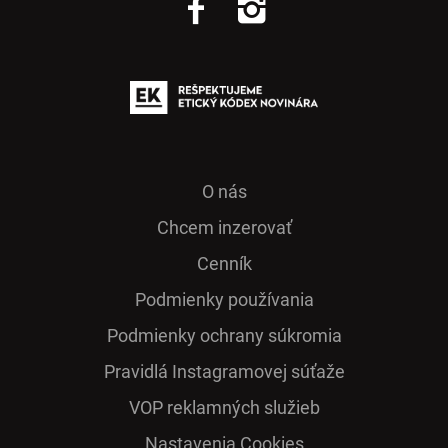
O nás
Chcem inzerovať
Cenník
Podmienky používania
Podmienky ochrany súkromia
Pra­vidlá Ins­ta­gra­mo­vej sú­ťaže
VOP reklamných služieb
Nastavenia Cookies