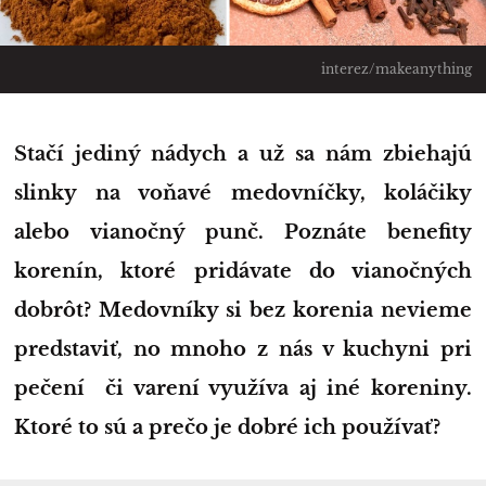
interez/makeanything
Stačí jediný nádych a už sa nám zbiehajú
slinky na voňavé medovníčky, koláčiky
alebo vianočný punč. Poznáte benefity
korenín, ktoré pridávate do vianočných
dobrôt? Medovníky si bez korenia nevieme
predstaviť, no mnoho z nás v kuchyni pri
pečení či varení využíva aj iné koreniny.
Ktoré to sú a prečo je dobré ich používať?