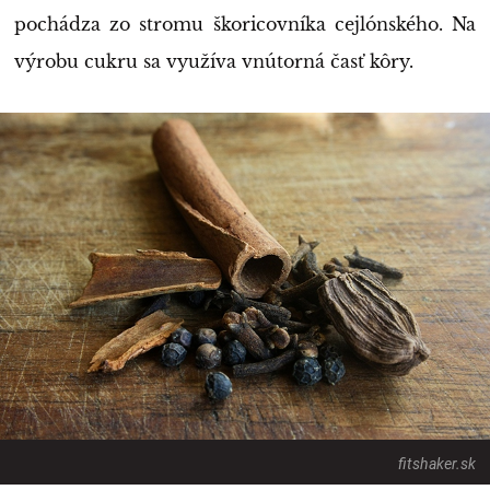
pochádza zo stromu škoricovníka cejlónského. Na
výrobu cukru sa využíva vnútorná časť kôry.
fitshaker.sk