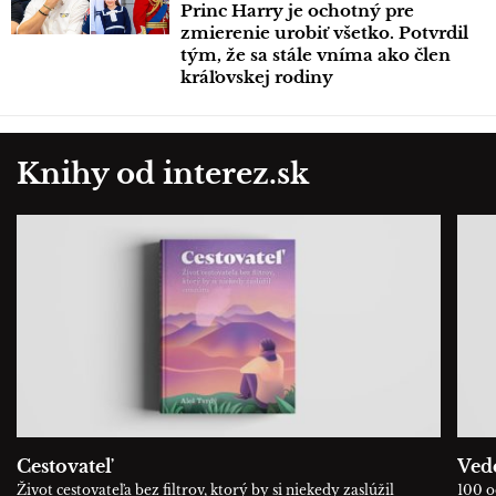
Princ Harry je ochotný pre
zmierenie urobiť všetko. Potvrdil
tým, že sa stále vníma ako člen
kráľovskej rodiny
Knihy od interez.sk
Cestovateľ
Ved
Život cestovateľa bez filtrov, ktorý by si niekedy zaslúžil
100 o