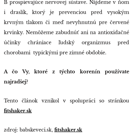
B prospievajúce nervovej sústave. Nájdeme v ňom
i draslík, ktorý je prevenciou pred vysokým
krvným tlakom či meď nevyhnutnú pre červené
krvinky. Nemôžeme zabudnúť ani na antioxidačné
účinky chrániace ľudský organizmus pred
chorobami typickými pre zimné obdobie.
A čo Vy, ktoré z týchto korenín používate
najradšej?
Tento článok vznikol v spolupráci so stránkou
fitshaker.sk
zdroj: babskeveci.sk,
fitshaker.sk