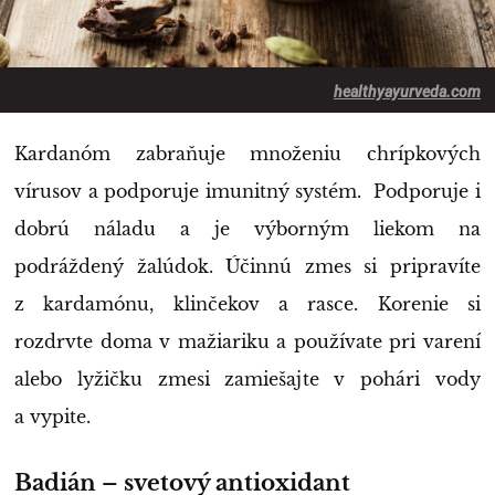
healthyayurveda.com
Kardanóm zabraňuje množeniu chrípkových
vírusov a podporuje imunitný systém. Podporuje i
dobrú náladu a je výborným liekom na
podráždený žalúdok. Účinnú zmes si pripravíte
z kardamónu, klinčekov a rasce. Korenie si
rozdrvte doma v mažiariku a používate pri varení
alebo lyžičku zmesi zamiešajte v pohári vody
a vypite.
Badián – svetový antioxidant