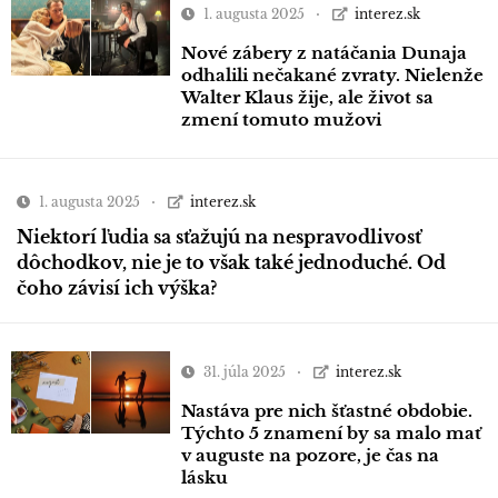
1. augusta 2025
interez.sk
Nové zábery z natáčania Dunaja
odhalili nečakané zvraty. Nielenže
Walter Klaus žije, ale život sa
zmení tomuto mužovi
1. augusta 2025
interez.sk
Niektorí ľudia sa sťažujú na nespravodlivosť
dôchodkov, nie je to však také jednoduché. Od
čoho závisí ich výška?
31. júla 2025
interez.sk
Nastáva pre nich šťastné obdobie.
Týchto 5 znamení by sa malo mať
v auguste na pozore, je čas na
lásku