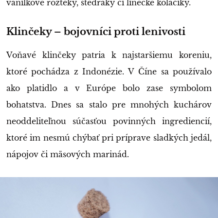
vanilkové rožteky, štedráky či linecké koláčiky.
Klinčeky – bojovníci proti lenivosti
Voňavé klinčeky patria k najstaršiemu koreniu,
ktoré pochádza z Indonézie. V Číne sa používalo
ako platidlo a v Európe bolo zase symbolom
bohatstva. Dnes sa stalo pre mnohých kuchárov
neoddeliteľnou súčasťou povinných ingrediencií,
ktoré im nesmú chýbať pri príprave sladkých jedál,
nápojov či mäsových marinád.