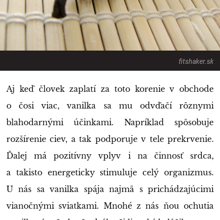
fitshaker.sk
Aj keď človek zaplatí za toto korenie v obchode
o čosi viac, vanilka sa mu odvďačí rôznymi
blahodarnými účinkami. Napríklad spôsobuje
rozšírenie ciev, a tak podporuje v tele prekrvenie.
Ďalej má pozitívny vplyv i na činnosť srdca,
a takisto energeticky stimuluje celý organizmus.
U nás sa vanilka spája najmä s prichádzajúcimi
vianočnými sviatkami. Mnohé z nás ňou ochutia