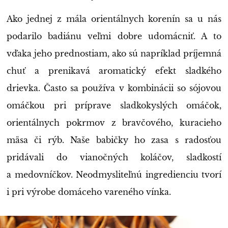
Ako jednej z mála orientálnych korenín sa u nás
podarilo badiánu veľmi dobre udomácniť. A to
vďaka jeho prednostiam, ako sú napríklad príjemná
chuť a prenikavá aromatický efekt sladkého
drievka. Často sa používa v kombinácii so sójovou
omáčkou pri príprave sladkokyslých omáčok,
orientálnych pokrmov z bravčového, kuracieho
mäsa či rýb. Naše babičky ho zasa s radosťou
pridávali do vianočných koláčov, sladkostí
a medovníčkov. Neodmysliteľnú ingredienciu tvorí
i pri výrobe domáceho vareného vínka.