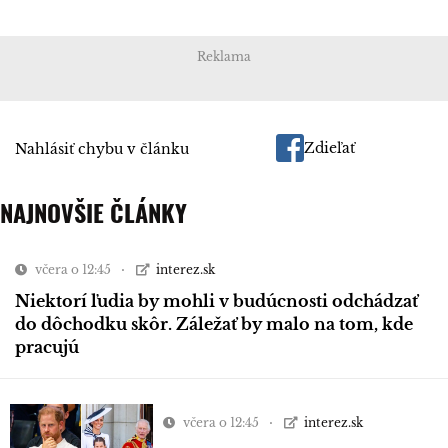
Reklama
Zdieľať
Nahlásiť chybu v článku
NAJNOVŠIE ČLÁNKY
včera o 12:45
interez.sk
Niektorí ľudia by mohli v budúcnosti odchádzať
do dôchodku skôr. Záležať by malo na tom, kde
pracujú
včera o 12:45
interez.sk