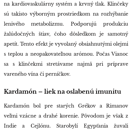
na kardiovaskulárny systém a krvný tlak. Klinčeky
sú takisto výborným prostriedkom na rozhýbanie
lenivého metabolizmu. Podporujú produkciu
žalúdočných štiav, čoho dôsledkom je samotný
apetít. Tento efekt je vyvolaný obsiahnutými olejmi
s teplou a neopakovateľnou arómou. Počas Vianoc
sa s klinčekmi stretávame najmä pri príprave
vareného vína či perníčkov.
Kardamón – liek na oslabenú imunitu
Kardamón bol pre starých Grékov a Rimanov
veľmi vzácne a drahé korenie. Pôvodom je však z
Indie a Cejlónu. Starobylí Egypťania žuvali