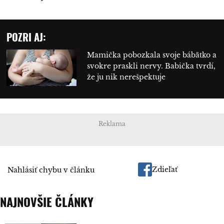
POZRI AJ:
Mamička pobozkala svoje bábätko a
svokre praskli nervy. Babička tvrdí,
že ju nik nerešpektuje
Reklama
Zdieľať
Nahlásiť chybu v článku
NAJNOVŠIE ČLÁNKY