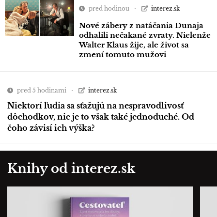
pred hodinou
interez.sk
Nové zábery z natáčania Dunaja
odhalili nečakané zvraty. Nielenže
Walter Klaus žije, ale život sa
zmení tomuto mužovi
pred 5 hodinami
interez.sk
Niektorí ľudia sa sťažujú na nespravodlivosť
dôchodkov, nie je to však také jednoduché. Od
čoho závisí ich výška?
Knihy od interez.sk