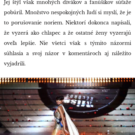
Jej štýl však mnohých divákov a fanúšikov súťaže
pobúril. Množstvo nespokojných ľudí si myslí, že je
to porušovanie noriem. Niektorí dokonca napísali,
že vyzerá ako chlapec a že ostatné ženy vyzerajú
oveľa lepšie. Nie všetci však s týmito názormi
súhlasia a svoj názor v komentároch aj náležito
vyjadrili.