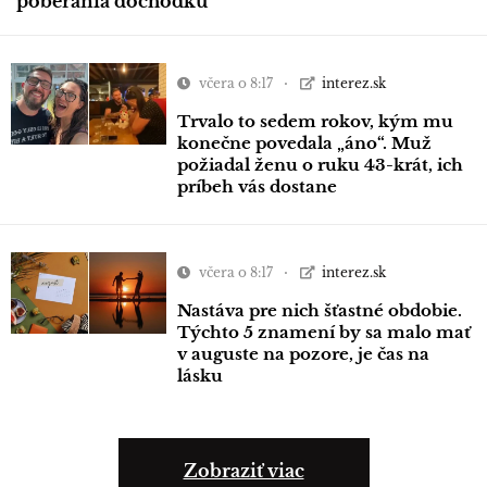
poberania dôchodku
včera o 8:17
interez.sk
Trvalo to sedem rokov, kým mu
konečne povedala „áno“. Muž
požiadal ženu o ruku 43-krát, ich
príbeh vás dostane
včera o 8:17
interez.sk
Nastáva pre nich šťastné obdobie.
Týchto 5 znamení by sa malo mať
v auguste na pozore, je čas na
lásku
Zobraziť viac