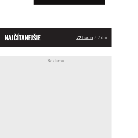
NAJČÍTANEJŠIE
/
72 hodín
7 dní
Reklama