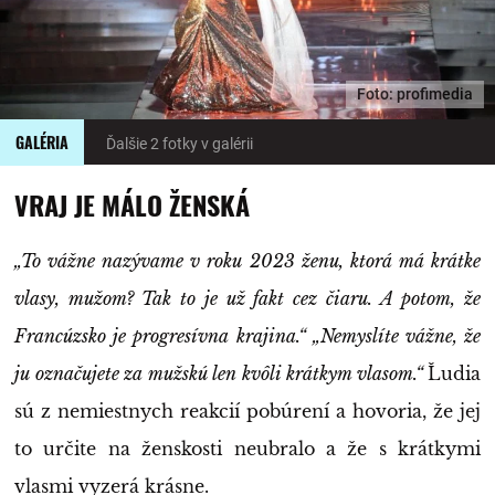
Foto: profimedia
GALÉRIA
Ďalšie 2 fotky v galérii
VRAJ JE MÁLO ŽENSKÁ
„To vážne nazývame v roku 2023 ženu, ktorá má krátke
vlasy, mužom? Tak to je už fakt cez čiaru. A potom, že
Francúzsko je progresívna krajina.“ „Nemyslíte vážne, že
ju označujete za mužskú len kvôli krátkym vlasom.“
Ľudia
sú z nemiestnych reakcií pobúrení a hovoria, že jej
to určite na ženskosti neubralo a že s krátkymi
vlasmi vyzerá krásne.