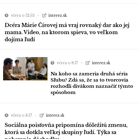
včera o 12:53
interez.sk
Dcéra Márie Čírovej má vraj rovnaký dar ako jej
mama. Video, na ktorom spieva, vo veľkom
dojíma ľudí
včera o 8:17
interez.sk
Na koho sa zameria druhá séria
Sľubu? Zdá sa, že sa to tvorcovia
rozhodli divákom naznačiť týmto
spôsobom
včera o 8:17
interez.sk
Sociálna poisťovňa pripomína dôležitú zmenu,
ktorá sa dotkla veľkej skupiny ľudí. Týka sa