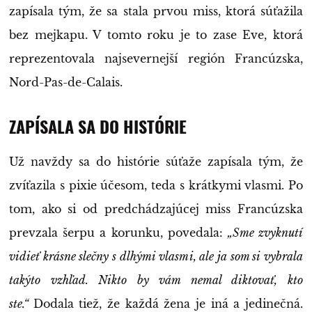
zapísala tým, že sa stala prvou miss, ktorá súťažila
bez mejkapu. V tomto roku je to zase Eve, ktorá
reprezentovala najsevernejší región Francúzska,
Nord-Pas-de-Calais.
ZAPÍSALA SA DO HISTÓRIE
Už navždy sa do histórie súťaže zapísala tým, že
zvíťazila s pixie účesom, teda s krátkymi vlasmi. Po
tom, ako si od predchádzajúcej miss Francúzska
prevzala šerpu a korunku, povedala:
„Sme zvyknutí
vidieť krásne slečny s dlhými vlasmi, ale ja som si vybrala
takýto vzhľad. Nikto by vám nemal diktovať, kto
ste.“
Dodala tiež, že každá žena je iná a jedinečná.