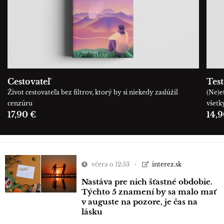
Cestovateľ
Tes
Život cestovateľa bez filtrov, ktorý by si niekedy zaslúžil
(Ne)e
cenzúru
všetk
17,90 €
14,9
včera o 12:53
interez.sk
Nastáva pre nich šťastné obdobie.
Týchto 5 znamení by sa malo mať
v auguste na pozore, je čas na
lásku