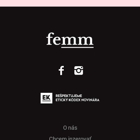
O nás
Chcem inzerovať