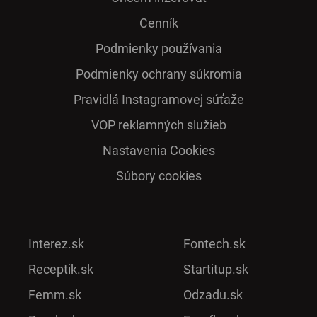
Cenník
Podmienky používania
Podmienky ochrany súkromia
Pra­vidlá Ins­ta­gra­mo­vej sú­ťaže
VOP reklamných služieb
Nastavenia Cookies
Súbory cookies
Interez.sk
Fontech.sk
Receptik.sk
Startitup.sk
Femm.sk
Odzadu.sk